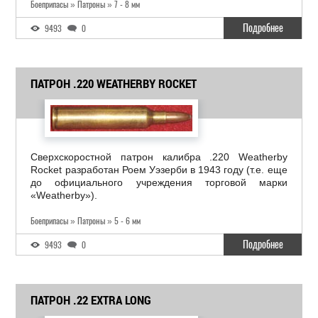
Боеприпасы » Патроны » 7 - 8 мм
Подробнее
9493
0
ПАТРОН .220 WEATHERBY ROCKET
Сверхскоростной патрон калибра .220 Weatherby
Rocket разработан Роем Уэзерби в 1943 году (т.е. еще
до официального учреждения торговой марки
«Weatherby»).
Боеприпасы » Патроны » 5 - 6 мм
Подробнее
9493
0
ПАТРОН .22 EXTRA LONG