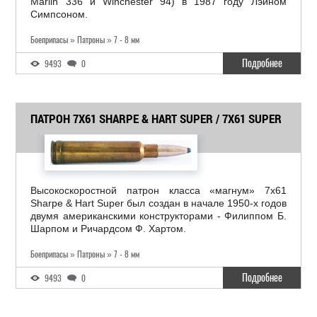
Marlin 336 и Winchester 94) в 1987 году Лэйном
Симпсоном.
Боеприпасы » Патроны » 7 - 8 мм
Подробнее
9493
0
ПАТРОН 7X61 SHARPE & HART SUPER / 7X61 SUPER
Высокоскоростной патрон класса «магнум» 7x61
Sharpe & Hart Super был создан в начале 1950-х годов
двумя американскими конструкторами - Филиппом Б.
Шарпом и Ричардсом Ф. Хартом.
Боеприпасы » Патроны » 7 - 8 мм
Подробнее
9493
0