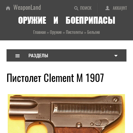
WeaponLand
ПОИСК
АККАУНТ
ОРУЖИЕ И БОЕПРИПАСЫ
Главная
»
Оружие
»
Пистолеты
»
Бельгия
РАЗДЕЛЫ
Пистолет Clement M 1907