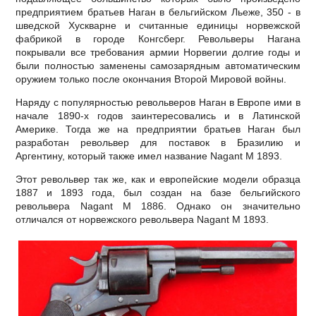
предприятием братьев Наган в бельгийском Льеже, 350 - в
шведской Хускварне и считанные единицы норвежской
фабрикой в городе Конгсберг. Револьверы Нагана
покрывали все требования армии Норвегии долгие годы и
были полностью заменены самозарядным автоматическим
оружием только после окончания Второй Мировой войны.
Наряду с популярностью револьверов Наган в Европе ими в
начале 1890-х годов заинтересовались и в Латинской
Америке. Тогда же на предприятии братьев Наган был
разработан револьвер для поставок в Бразилию и
Аргентину, который также имел название Nagant M 1893.
Этот револьвер так же, как и европейские модели образца
1887 и 1893 года, был создан на базе бельгийского
револьвера Nagant M 1886. Однако он значительно
отличался от норвежского револьвера Nagant M 1893.