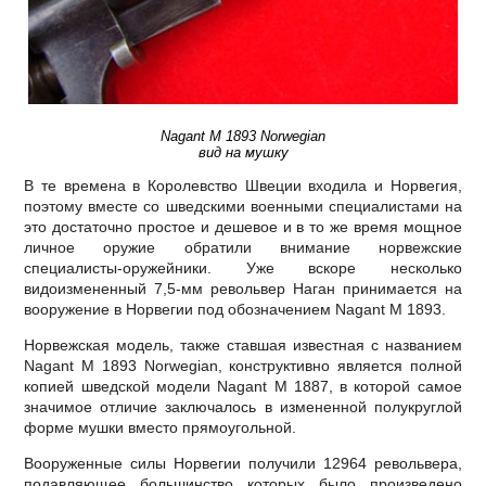
Nagant M 1893 Norwegian
вид на мушку
В те времена в Королевство Швеции входила и Норвегия,
поэтому вместе со шведскими военными специалистами на
это достаточно простое и дешевое и в то же время мощное
личное оружие обратили внимание норвежские
специалисты-оружейники. Уже вскоре несколько
видоизмененный 7,5-мм револьвер Наган принимается на
вооружение в Норвегии под обозначением Nagant M 1893.
Норвежская модель, также ставшая известная с названием
Nagant M 1893 Norwegian, конструктивно является полной
копией шведской модели Nagant M 1887, в которой самое
значимое отличие заключалось в измененной полукруглой
форме мушки вместо прямоугольной.
Вооруженные силы Норвегии получили 12964 револьвера,
подавляющее большинство которых было произведено