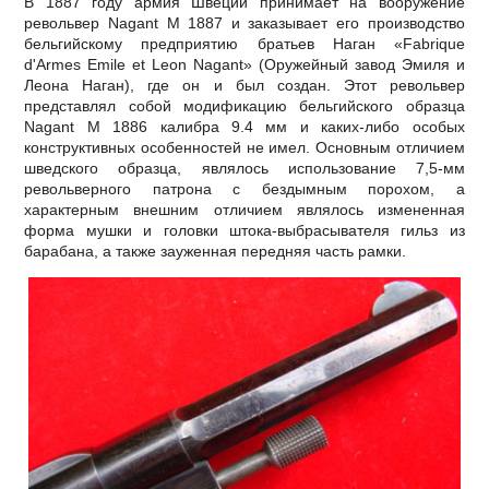
В 1887 году армия Швеции принимает на вооружение
револьвер Nagant M 1887 и заказывает его производство
бельгийскому предприятию братьев Наган «Fabrique
d'Armes Emile et Leon Nagant» (Оружейный завод Эмиля и
Леона Наган), где он и был создан. Этот револьвер
представлял собой модификацию бельгийского образца
Nagant M 1886 калибра 9.4 мм и каких-либо особых
конструктивных особенностей не имел. Основным отличием
шведского образца, являлось использование 7,5-мм
револьверного патрона с бездымным порохом, а
характерным внешним отличием являлось измененная
форма мушки и головки штока-выбрасывателя гильз из
барабана, а также зауженная передняя часть рамки.