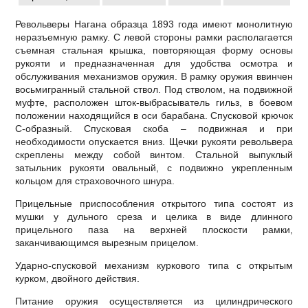
Револьверы Нагана образца 1893 года имеют монолитную
неразъемную рамку. С левой стороны рамки располагается
съемная стальная крышка, повторяющая форму основы
рукояти и предназначенная для удобства осмотра и
обслуживания механизмов оружия. В рамку оружия ввинчен
восьмигранный стальной ствол. Под стволом, на подвижной
муфте, расположен шток-выбрасыватель гильз, в боевом
положении находящийся в оси барабана. Спусковой крючок
С-образный. Спусковая скоба – подвижная и при
необходимости опускается вниз. Щечки рукояти револьвера
скреплены между собой винтом. Стальной выпуклый
затыльник рукояти овальный, с подвижно укрепленным
кольцом для страховочного шнура.
Прицельные приспособления открытого типа состоят из
мушки у дульного среза и целика в виде длинного
прицельного паза на верхней плоскости рамки,
заканчивающимся вырезным прицелом.
Ударно-спусковой механизм куркового типа с открытым
курком, двойного действия.
Питание оружия осуществляется из цилиндрического