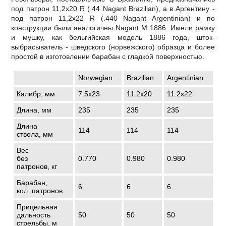
под патрон 11,2х20 R (.44 Nagant Brazilian), а в Аргентину -
под патрон 11,2х22 R (.440 Nagant Argentinian) и по
конструкции были аналогичны Nagant M 1886. Имели рамку
и мушку, как бельгийская модель 1886 года, шток-
выбрасыватель - шведского (норвежского) образца и более
простой в изготовлении барабан с гладкой поверхностью.
Norwegian
Brazilian
Argentinian
Калибр, мм
7.5х23
11.2х20
11.2х22
Длина, мм
235
235
235
Длина
114
114
114
ствола, мм
Вес
без
0.770
0.980
0.980
патронов, кг
Барабан,
6
6
6
кол. патронов
Прицельная
дальность
50
50
50
стрельбы, м