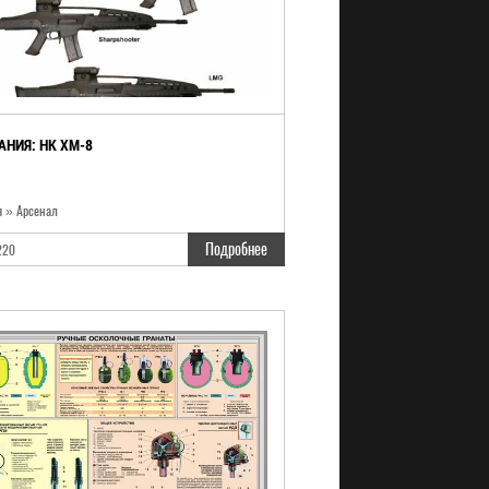
АНИЯ: HK XM-8
я » Арсенал
Подробнее
220