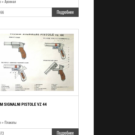
я » Арсенал
Подробнее
766
M SIGNALNI PISTOLE VZ 44
я » Плакаты
Подробнее
873