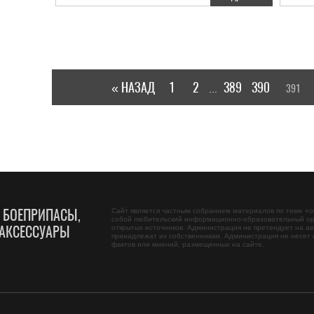
« НАЗАД
1
2
389
390
391
...
, БОЕПРИПАСЫ,
Сайт является частным собранием материалов по теме «
о
собой любительский информационно-образовательный ор
АКСЕССУАРЫ
открытых источников. Администрация не претендует на ав
принадлежат их собственникам. Администрация не несет 
фактов или мнений, размещенных на сайте.