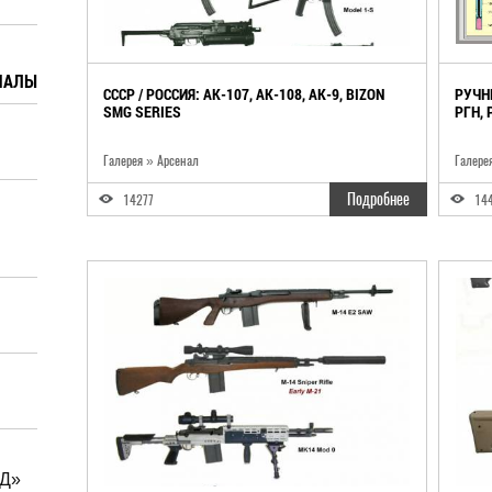
ИАЛЫ
СССР / РОССИЯ: AK-107, AK-108, AK-9, BIZON
РУЧН
SMG SERIES
РГН, 
Галерея » Арсенал
Галере
Подробнее
14277
14
«Д»