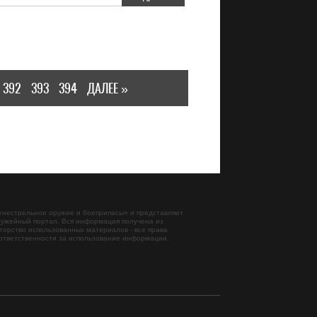
392
393
394
ДАЛЕЕ »
гнестрельное оружие и боеприпасы
» и представляет
ужейный портал. Вся информация получена из
торство использованных материалов - все права
ответственности за использование информации,