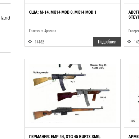
США: M-14, MK14 MOD 0, MK14 MOD 1
АВСТР
STEYR
lland
Галерея » Арсенал
Галере
Подробнее
14482
14
ГЕРМАНИЯ: EMP 44, STG 45 KURTZ SMG,
АРМЕН