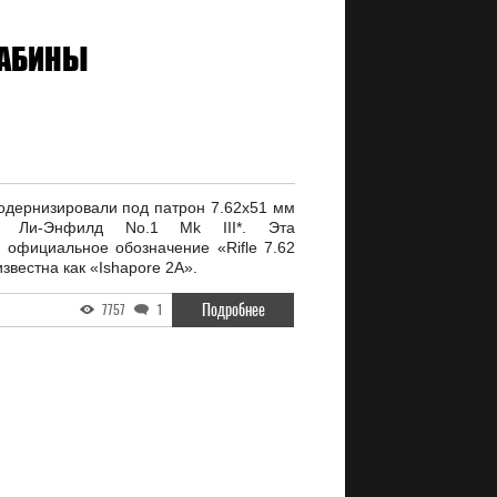
РАБИНЫ
одернизировали под патрон 7.62x51 мм
ии Ли-Энфилд No.1 Mk III*. Эта
официальное обозначение «Rifle 7.62
звестна как «Ishapore 2A».
Подробнее
7757
1