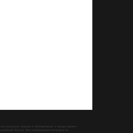
гнестрельное оружие и боеприпасы
» и представляет
ужейный портал. Вся информация получена из