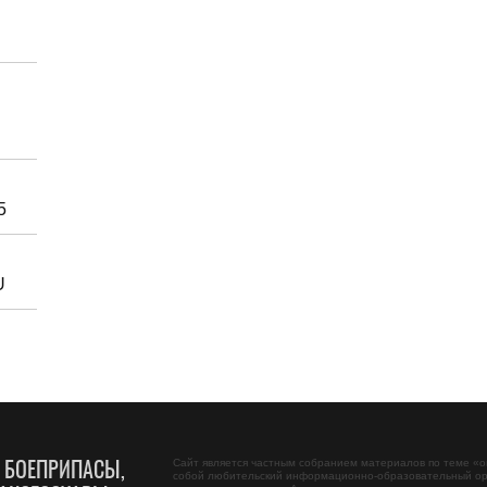
5
U
, БОЕПРИПАСЫ,
Сайт является частным собранием материалов по теме «
о
собой любительский информационно-образовательный ор