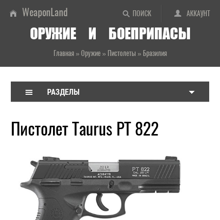
WeaponLand
ПОИСК
АККАУНТ
ОРУЖИЕ И БОЕПРИПАСЫ
Главная
»
Оружие
»
Пистолеты
»
Бразилия
РАЗДЕЛЫ
Пистолет Taurus PT 822