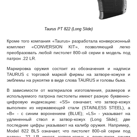
Taurus PT 822 (Long Slide)
Кроме того компания «Taurus» разработала конверсионный
комплект «CONVERSION KIT», позволяющий легко
преобразовать любой пистолет 800-ой серии в модель под
патрон .22 LR.
Маркировка оружия состоит из обозначения и надписи
TAURUS с торговой маркой фирмы на затворе-кожухе и
эмблемы на рукоятке в виде слова TAURUS и головы быка.
В зависимости от материалов изготовления, размеров и
используемого патрона пистолеты имеют разную буквенно-
цифровую индексацию: «SS» означает, что затвор-кожух
выполнен из нержавеющей стали (STAINLESS STEEL), а
«B» - с синим воронением (BLUE); «LS» - указывает на
удлиненный ствол и затвор-кожух (Long Slide); две
последние цифры указывают на калибр оружия. Например,
Model 822 BLS означает, что пистолет 800-ой серии под
патрон .22 LR имеет затвор-кожух с покрытием синим