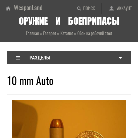
WeaponLand
ПОИСК
АККАУНТ
ОРУЖИЕ И БОЕПРИПАСЫ
Главная
»
Галерея
»
Каталог
»
Обои на рабочий стол
РАЗДЕЛЫ
10 mm Auto