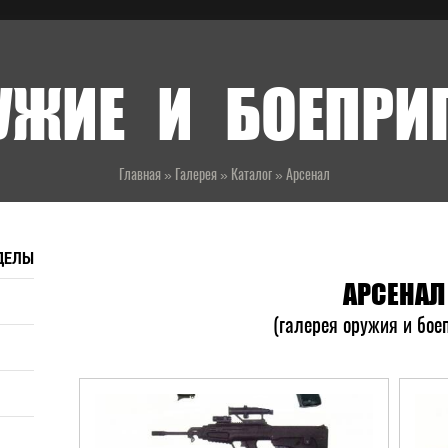
УЖИЕ И БОЕПР
Главная
»
Галерея
»
Каталог
»
Арсенал
ДЕЛЫ
АРСЕНАЛ
(галерея оружия и бое