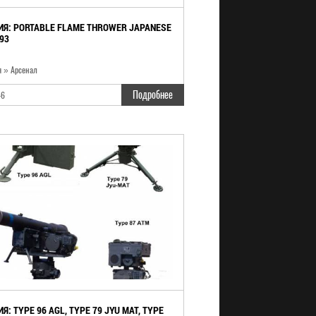
ИЯ: PORTABLE FLAME THROWER JAPANESE
93
я » Арсенал
Подробнее
46
Я: TYPE 96 AGL, TYPE 79 JYU MAT, TYPE