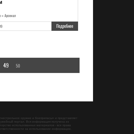
TM
я » Арсенал
Подробнее
09
49
50
гнестрельное оружие и боеприпасы
» и представляет
ужейный портал. Вся информация получена из
торство использованных материалов - все права
ответственности за использование информации,