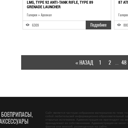
LMG, TYPE 92 ANTI-TANK RIFLE, TYPE 89
87 A
GRENADE LAUNCHER
Галерея » Арсенал
Галере
Подробнее
6309
88
« НАЗАД
1
2
48
...
, БОЕПРИПАСЫ,
Сайт является частным собранием материалов по теме «
о
собой любительский информационно-образовательный ор
АКСЕССУАРЫ
открытых источников. Администрация не претендует на ав
принадлежат их собственникам. Администрация не несет 
фактов или мнений, размещенных на сайте.