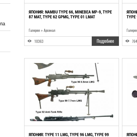
ЯПОНИЯ: NAMBU TYPE 66, MINEBEA MP-9, TYPE
ЯПОН
87 MAT, TYPE 62 GPMG, TYPE 01 LMAT
TYPE 
йла
Галерея » Арсенал
Галере
Подробнее
10363
76
ЯПОНИЯ: TYPE 11 LMG, TYPE 96 LMG, TYPE 99
ЯПОНИ