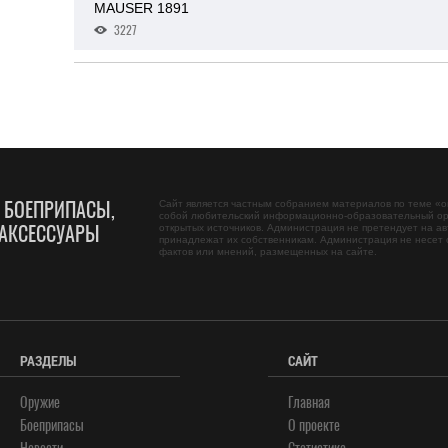
MAUSER 1891
3227
, БОЕПРИПАСЫ,
Сайт является частным собранием материалов по теме «
о
собой любительский информационно-образовательный ор
АКСЕССУАРЫ
открытых источников. Администрация не претендует на ав
принадлежат их собственникам. Администрация не несет 
фактов или мнений, размещенных на сайте.
РАЗДЕЛЫ
САЙТ
Оружие
Главная
Боеприпасы
О проекте