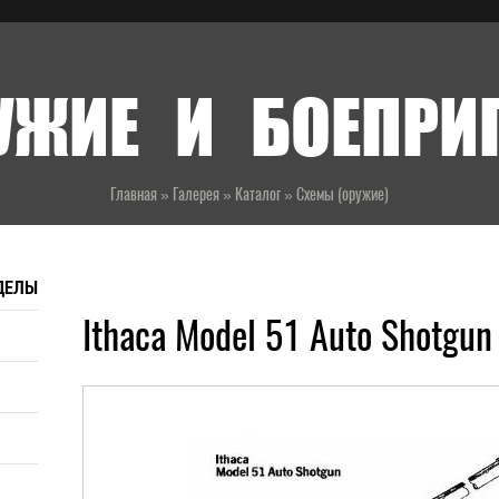
УЖИЕ И БОЕПР
Главная
»
Галерея
»
Каталог
»
Схемы (оружие)
ДЕЛЫ
Ithaca Model 51 Auto Shotgun