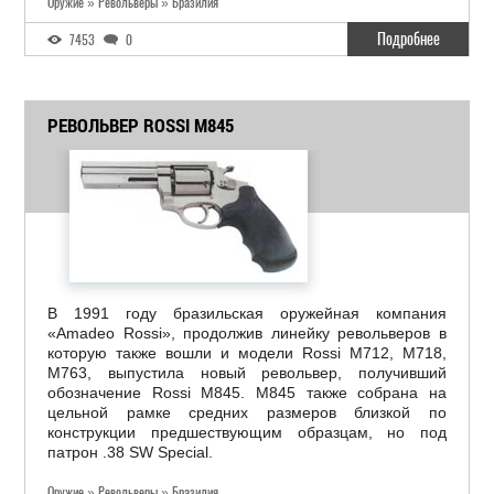
Оружие » Револьверы » Бразилия
Подробнее
7453
0
РЕВОЛЬВЕР ROSSI M845
В 1991 году бразильская оружейная компания
«Amadeo Rossi», продолжив линейку револьверов в
которую также вошли и модели Rossi M712, M718,
M763, выпустила новый револьвер, получивший
обозначение Rossi M845. M845 также собрана на
цельной рамке средних размеров близкой по
конструкции предшествующим образцам, но под
патрон .38 SW Special.
Оружие » Револьверы » Бразилия