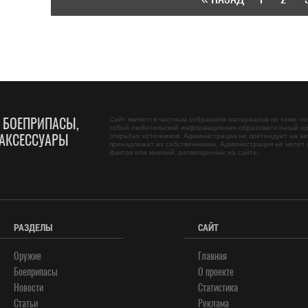
, БОЕПРИПАСЫ,
Сайт является частным собранием материалов по теме «
о
собой любительский информационно-образовательный ор
АКСЕССУАРЫ
открытых источников. Администрация не претендует на ав
принадлежат их собственникам. Администрация не несет 
фактов или мнений, размещенных на сайте.
РАЗДЕЛЫ
САЙТ
Оружие
Главная
Боеприпасы
О проекте
Новости
Статистика
Статьи
Реклама