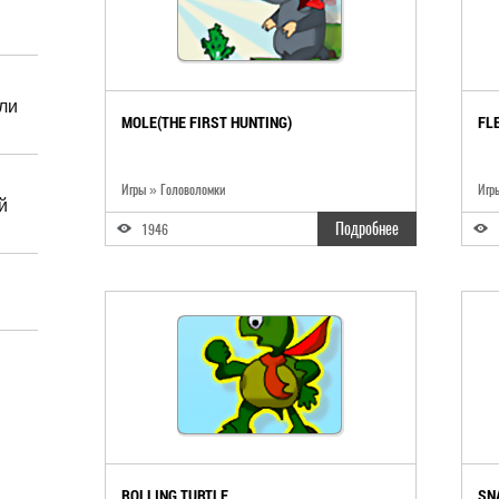
ли
MOLE(THE FIRST HUNTING)
FL
Игры » Головоломки
Игр
й
Подробнее
1946
ROLLING TURTLE
SN