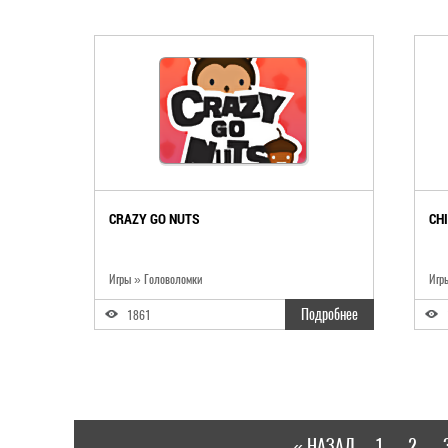
CRAZY GO NUTS
CH
Игры » Головоломки
Игр
Подробнее
1861
« НАЗАД
1
2