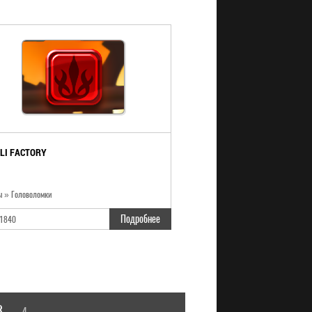
ILI FACTORY
ы » Головоломки
Подробнее
1840
3
4