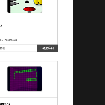
EA
ы » Головоломки
Подробнее
1938
AKEBOX