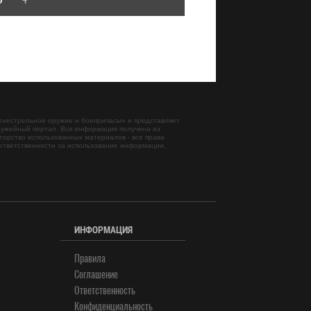
гнестрельное оружие и боеприпасы
» и представляет
ужейный портал. Вся информация получена из
торство использованных материалов - все права
ответственности за использование информации,
ИНФОРМАЦИЯ
Правила
Соглашение
Ответственность
Конфиденциальность