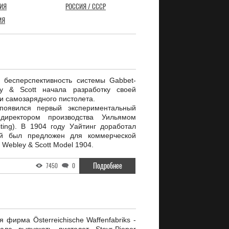
ИЯ
РОССИЯ / СССР
ИЯ
 бесперспективность системы Gabbet-
ey & Scott начала разработку своей
и самозарядного пистолета.
оявился первый экспериментальный
директором производства Уильямом
iting). В 1904 году Уайтинг доработал
рый был предложен для коммерческой
Webley & Scott Model 1904.
Подробнее
7450
0
я фирма Österreichische Waffenfabriks -