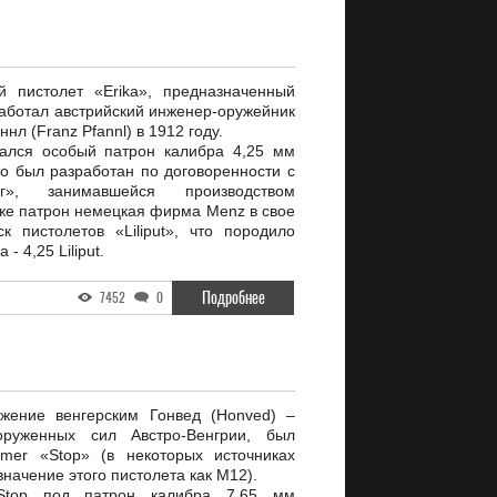
й пистолет «Erika», предназначенный
аботал австрийский инженер-оружейник
л (Franz Pfannl) в 1912 году.
вался особый патрон калибра 4,25 мм
но был разработан по договоренности с
г», занимавшейся производством
 же патрон немецкая фирма Menz в свое
 пистолетов «Liliput», что породило
- 4,25 Liliput.
Подробнее
7452
0
жение венгерским Гонвед (Honved) –
оруженных сил Австро-Венгрии, был
mer «Stop» (в некоторых источниках
значение этого пистолета как M12).
Stop под патрон калибра 7.65 мм