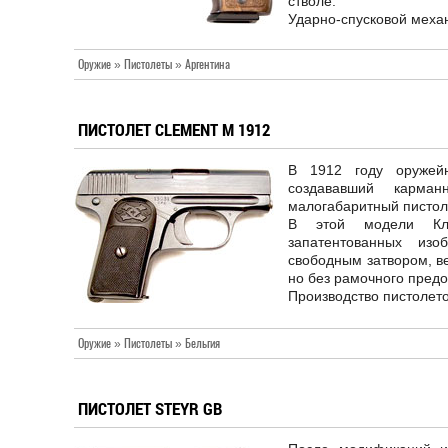
стволе.
Ударно-спусковой механ
Оружие » Пистолеты » Аргентина
ПИСТОЛЕТ CLEMENT M 1912
В 1912 году оружейн
создававший карман
малогабаритный пистол
В этой модели Кл
запатентованных изо
свободным затвором, в
но без рамочного пред
Производство пистолето
Оружие » Пистолеты » Бельгия
ПИСТОЛЕТ STEYR GB