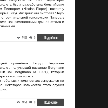
чала выпускать пистолет Steyr-Pieper
столета была разработана бельгийским
 Пиепером (Nicolas Pieper), патент у
ирма Steyr. Австрийский пистолет Steyr-
 от оригинальной конструкции Пипера в
ами, как измененными длиной ствола и
блениями.
Подробнее
7451
0
кий оружейник Теодор Бергманн
столет, получивший название Bergmann
тный как Bergmann M 1901), который
карманного пистолета.
в небольших количествах выпускался на
е. Некоторое количество этого оружия
трии.
Подробнее
7451
0