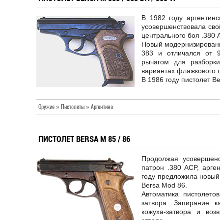
В 1982 году аргентинс
усовершенствовала сво
центрального боя .380 
Новый модернизированн
383 и отличался от 9
рычагом для разборки
вариантах флажкового 
В 1986 году пистолет B
Оружие » Пистолеты » Аргентина
ПИСТОЛЕТ BERSA M 85 / 86
Продолжая усовершенс
патрон .380 ACP, арге
году предложила новый 
Bersa Mod 86.
Автоматика пистолетов
затвора. Запирание к
кожуха-затвора и воз