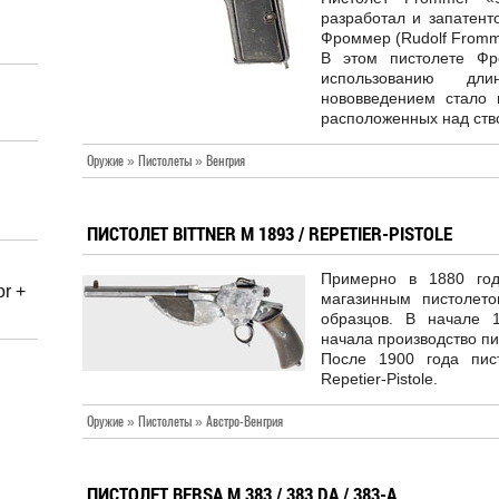
разработал и запатент
Фроммер (Rudolf Fromm
В этом пистолете Фр
использованию дл
нововведением стало 
расположенных над ств
Оружие » Пистолеты » Венгрия
ПИСТОЛЕТ BITTNER M 1893 / REPETIER-PISTOLE
Примерно в 1880 год
r +
магазинным пистолето
образцов. В начале 1
начала производство пи
После 1900 года пис
Repetier-Pistole.
Оружие » Пистолеты » Австро-Венгрия
ПИСТОЛЕТ BERSA M 383 / 383 DA / 383-A