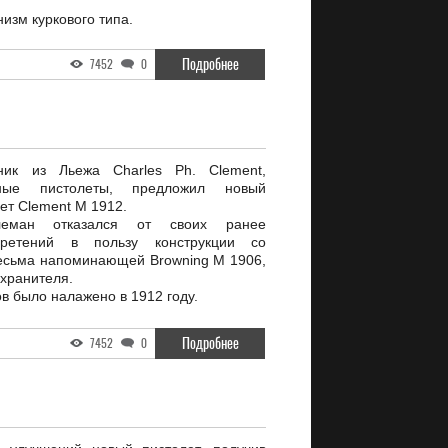
изм куркового типа.
Подробнее
7452
0
ик из Льежа Charles Ph. Clement,
ные пистолеты, предложил новый
ет Clement M 1912.
еман отказался от своих ранее
бретений в пользу конструкции со
есьма напоминающей Browning M 1906,
охранителя.
в было налажено в 1912 году.
Подробнее
7452
0