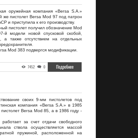
кая оружейная компания «Bersa S.A.»
й же пистолет Bersa Mod 97 под патрон
ACP и приступила к его производству.
ый пистолет получил обозначение Mod
7-й модели новой спусковой скобой,
, а также отсутствием на отдельных
предохранителя.
ersa Mod 383 подвергся модификации.
Подробнее
7452
0
твование своих 9-мм пистолетов под
нтинская компания «Bersa S.A.» в 1985
пистолет Bersa Mod 85, а в 1986 году -
 работает за счет отдачи свободного
анала ствола осуществляется массой
вратной пружиной, расположенной на