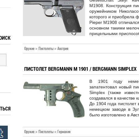
Gesellschaft Steyr на
M1908. Конструкция пи
оружейником Николасом
которого и приобрела ф
Pieper M1908 отличался
основном такими мелоч
прицельными приспосо
ОИСК
Оружие » Пистолеты » Австрия
ПИСТОЛЕТ BERGMANN M 1901 / BERGMANN SIMPLEX
В 1901 году немец
запатентовал новый пи
Simplex (также извес
создавался в качестве 
До 1904 года пистолет 
ТЬСЯ
немецком заводе в Зул
было изготовлено в Авс
Оружие » Пистолеты » Германия