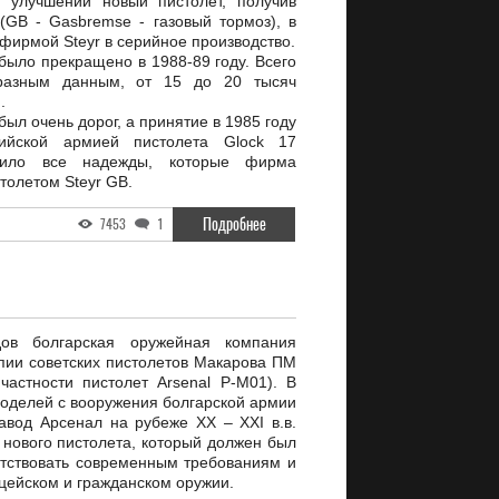
 улучшений новый пистолет, получив
(GB - Gasbremse - газовый тормоз), в
фирмой Steyr в серийное производство.
было прекращено в 1988-89 году. Всего
разным данным, от 15 до 20 тысяч
.
был очень дорог, а принятие в 1985 году
ийской армией пистолета Glock 17
онило все надежды, которые фирма
столетом Steyr GB.
Подробнее
7453
1
ов болгарская оружейная компания
опии советских пистолетов Макарова ПМ
астности пистолет Arsenal P-M01). В
моделей с вооружения болгарской армии
авод Арсенал на рубеже XX – XXI в.в.
 нового пистолета, который должен был
тствовать современным требованиям и
цейском и гражданском оружии.