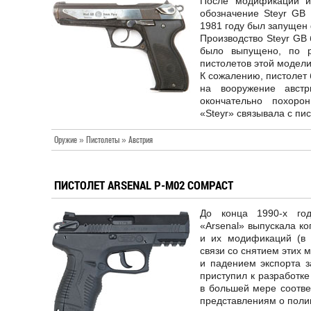
После модификаций и
обозначение Steyr GB 
1981 году был запущен 
Производство Steyr GB 
было выпущено, по 
пистолетов этой модели
К сожалению, пистолет 
на вооружение австр
окончательно похор
«Steyr» связывала с пи
Оружие » Пистолеты » Австрия
ПИСТОЛЕТ ARSENAL P-M02 COMPACT
До конца 1990-х год
«Arsenal» выпускала к
и их модификаций (в ч
связи со снятием этих 
и падением экспорта з
приступил к разработке
в большей мере соотве
представлениям о поли