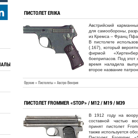
ПИСТОЛЕТ ERIKA
Австрийский карманны
для самообороны, разр
из Кремса – Франц Пфанн
В пистолете использо
(.167), который вероят
фирмой «Хиртенбер
боеприпасов. Под этот
ИАЛЫ
время наладила выпуск
второе название патрона 
Оружие » Пистолеты » Австро-Венгрия
ПИСТОЛЕТ FROMMER «STOP» / M12 / M19 / M39
В 1912 году на воору
составной частью во
принят пистолет From
также используется обо
Пистолет Frommer «