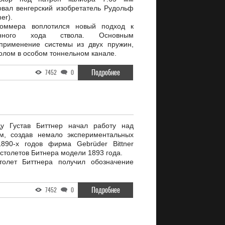
овал венгерский изобретатель Рудольф
er).
оммера воплотился новый подход к
инного хода ствола. Основным
применение системы из двух пружин,
олом в особом тоннельном канале.
Подробнее
7452
0
у Густав Биттнер начал работу над
м, создав немало экспериментальных
890-х годов фирма Gebrüder Bittner
столетов Битнера модели 1893 года.
толет Биттнера получил обозначение
Подробнее
7452
0