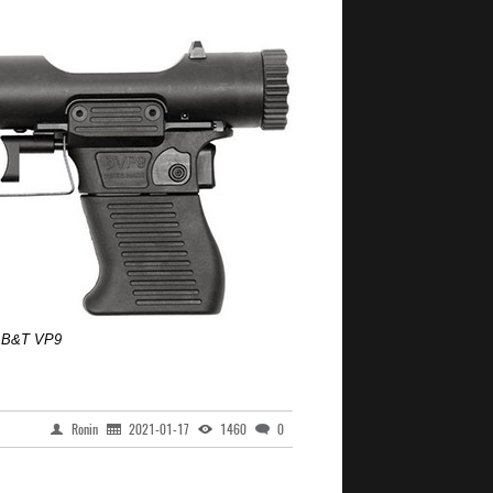
 B&T VP9
Ronin
2021-01-17
1460
0