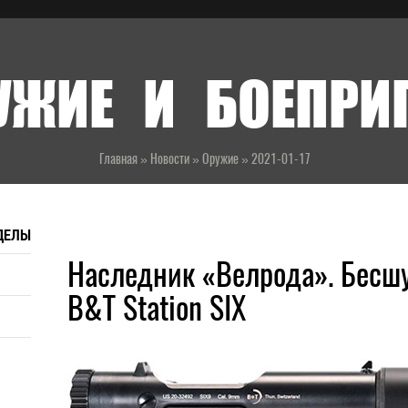
УЖИЕ И БОЕПР
Главная
»
Новости
»
Оружие
»
2021-01-17
ДЕЛЫ
Наследник «Велрода». Бесш
B&T Station SIX