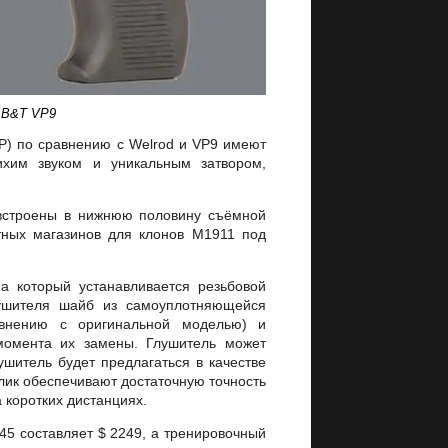
 B&T VP9
ACP) по сравнению с Welrod и VP9 имеют
ихим звуком и уникальным затвором,
 встроены в нижнюю половину съёмной
ртных магазинов для клонов М1911 под
а который устанавливается резьбовой
глушителя шайб из самоуплотняющейся
авнению с оригинальной моделью) и
момента их замены. Глушитель может
ушитель будет предлагаться в качестве
лик обеспечивают достаточную точность
 коротких дистанциях.
45 составляет $ 2249, а тренировочный