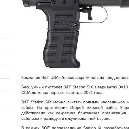
Компания B&T USA объявила сроки начала продаж нового
Бесшумный пистолет B&T Station SIX в вариантах 9×19 
США до конца первого квартала 2021 года.
B&T Station SIX можно считать прямым наследником 
войны. На протяжении Второй мировой войны Упра
действовало как секретная британская организация,
саботажа и разведки в оккупированной Европе.
В рамках SOE подразделение Station IX разрабатыва