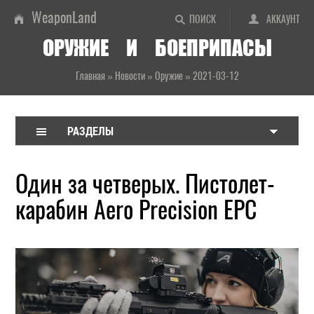
WeaponLand
ПОИСК
АККАУНТ
ОРУЖИЕ И БОЕПРИПАСЫ
Главная
»
Новости
»
Оружие
»
2021-03-12
РАЗДЕЛЫ
Один за четверых. Пистолет-
карабин Aero Precision EPC