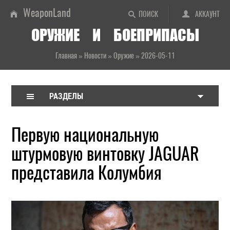
WeaponLand
ПОИСК
АККАУНТ
ОРУЖИЕ И БОЕПРИПАСЫ
Главная
»
Новости
»
Оружие
»
2026-05-11
РАЗДЕЛЫ
Первую национальную
штурмовую винтовку JAGUAR
представила Колумбия