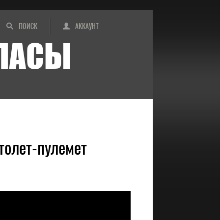
ПОИСК
АККАУНТ
ИПАСЫ
толет-пулемет