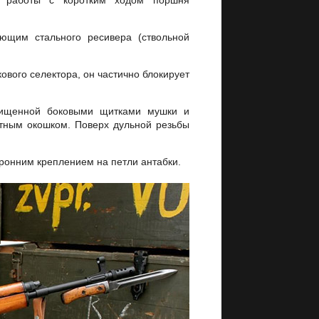
м работы с коротким ходом поршня
ющим стального ресивера (ствольной
вого селектора, он частично блокирует
щищенной боковыми щитками мушки и
тным окошком. Поверх дульной резьбы
ронним креплением на петли антабки.