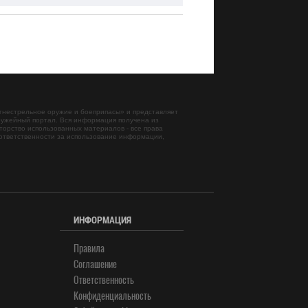
гнестрельное оружие и боеприпасы
» и представляет
ужейный портал. Вся информация получена из
торство использованных материалов - все права
ответственности за использование информации,
ИНФОРМАЦИЯ
Правила
Соглашение
Ответственность
Конфиденциальность