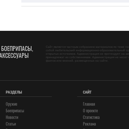
, БОЕПРИПАСЫ,
Сайт является частным собранием материалов по теме «
о
собой любительский информационно-образовательный ор
АКСЕССУАРЫ
открытых источников. Администрация не претендует на ав
принадлежат их собственникам. Администрация не несет 
фактов или мнений, размещенных на сайте.
РАЗДЕЛЫ
САЙТ
Оружие
Главная
Боеприпасы
О проекте
Новости
Статистика
Статьи
Реклама