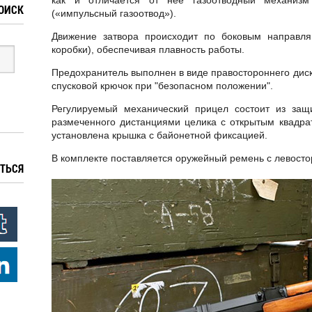
как и отличается от нее газоотводный механиз
ОИСК
(«импульсный газоотвод»).
Движение затвора происходит по боковым направля
коробки), обеспечивая плавность работы.
Предохранитель выполнен в виде правостороннего диско
спусковой крючок при "безопасном положении".
Регулируемый механический прицел состоит из за
размеченного дистанциями целика с открытым квадра
установлена крышка с байонетной фиксацией.
В комплекте поставляется оружейный ремень с левосто
ТЬСЯ