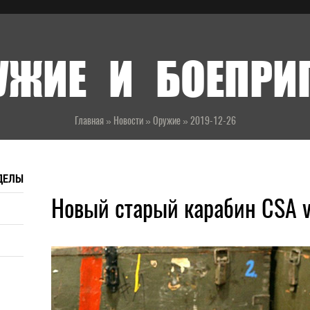
УЖИЕ И БОЕПР
Главная
»
Новости
»
Оружие
»
2019-12-26
ДЕЛЫ
Новый старый карабин CSA vz