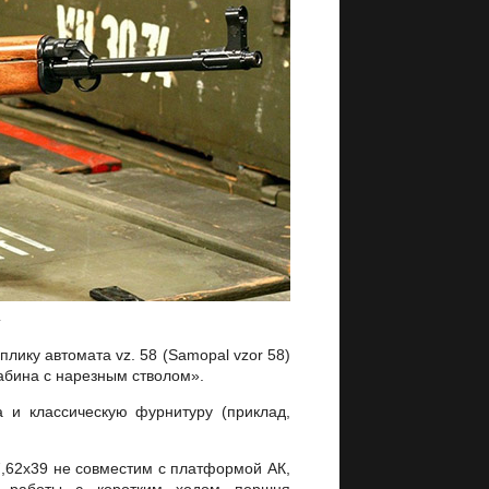
c
ику автомата vz. 58 (Samopal vzor 58)
абина с нарезным стволом».
 и классическую фурнитуру (приклад,
,62х39 не совместим с платформой АК,