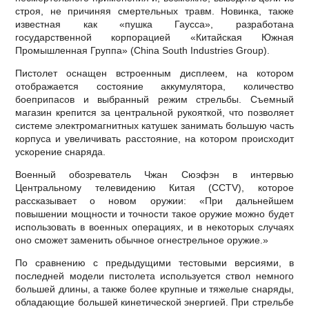
строя, не причиняя смертельных травм. Новинка, также
известная как «пушка Гаусса», разработана
государственной корпорацией «Китайская Южная
Промышленная Группа» (China South Industries Group).
Пистолет оснащен встроенным дисплеем, на котором
отображается состояние аккумулятора, количество
боеприпасов и выбранный режим стрельбы. Съемный
магазин крепится за центральной рукояткой, что позволяет
системе электромагнитных катушек занимать большую часть
корпуса и увеличивать расстояние, на котором происходит
ускорение снаряда.
Военный обозреватель Чжан Сюэфэн в интервью
Центральному телевидению Китая (CCTV), которое
рассказывает о новом оружии: «При дальнейшем
повышении мощности и точности такое оружие можно будет
использовать в военных операциях, и в некоторых случаях
оно сможет заменить обычное огнестрельное оружие.»
По сравнению с предыдущими тестовыми версиями, в
последней модели пистолета используется ствол немного
большей длины, а также более крупные и тяжелые снаряды,
обладающие большей кинетической энергией. При стрельбе