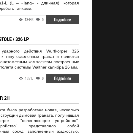
e1-L (L – «lang» - длинная), которая
рьбы с танками.
Подробнее
13443
0
OLE / 326 LP
 ударного действия Wurfkorper 326
я к типу осколочных гранат и является
ранатометным комплексам построенных
столета системы Walther калибра 26 мм.
Подробнее
13517
0
R 2H
хта была разработана новая, несколько
нструкции дымовая граната, получившая
orper - "ослепляющее устройство".
ройство" представляло собой
нный сосуд, заполненный жидкостью,