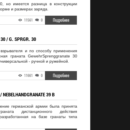
0, но имеется разница в конструкции
форме и размерах заряда.
Подробнее
11561
0
 / G. SPRGR. 30
 взрывателя и по способу применения
сная граната GewehrSprenggranate 30
 универсальной - ручной и ружейной.
Подробнее
11661
0
/ NEBELHANDGRANATE 39 B
жение германской армии была принята
аната дистанционного действия
 разработанная на базе гранаты типа