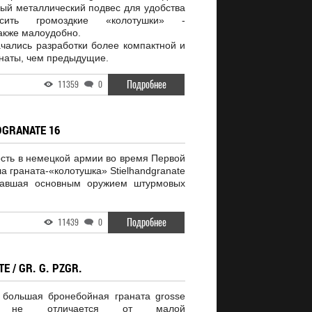
ый металлический подвес для удобства
осить громоздкие «колотушки» -
также малоудобно.
ачались разработки более компактной и
анаты, чем предыдущие.
Подробнее
11359
0
DGRANATE 16
ть в немецкой армии во время Первой
 граната-«колотушка» Stielhandgranate
ставшая основным оружием штурмовых
Подробнее
11439
0
 / GR. G. PZGR.
 большая бронебойная граната grosse
nate не отличается от малой