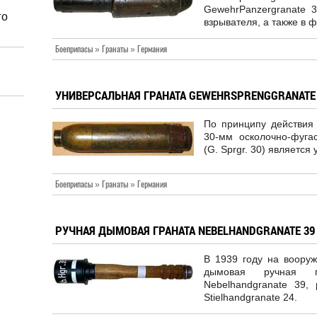
GewehrPanzergranate 3
го
взрывателя, а также в 
Боеприпасы » Гранаты » Германия
УНИВЕРСАЛЬНАЯ ГРАНАТА GEWEHRSPRENGGRANATE 30
По принципу действия
30-мм осколочно-фуга
(G. Sprgr. 30) является
Боеприпасы » Гранаты » Германия
РУЧНАЯ ДЫМОВАЯ ГРАНАТА NEBELHANDGRANATE 39 
В 1939 году на воору
дымовая ручная гр
Nebelhandgranate 39,
Stielhandgranate 24.