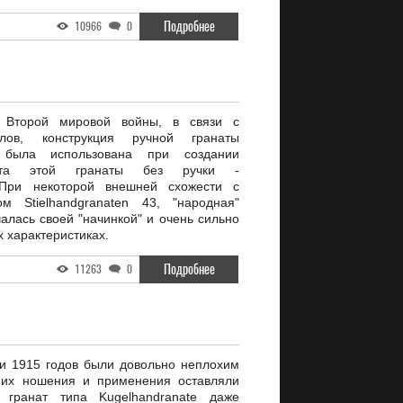
Подробнее
10966
0
 Второй мировой войны, в связи с
алов, конструкция ручной гранаты
3 была использована при создании
анта этой гранаты без ручки -
. При некоторой внешней схожести с
м Stielhandgranaten 43, "народная"
алась своей "начинкой" и очень сильно
х характеристиках.
Подробнее
11263
0
и 1915 годов были довольно неплохим
 их ношения и применения оставляли
 гранат типа Kugelhandranate даже