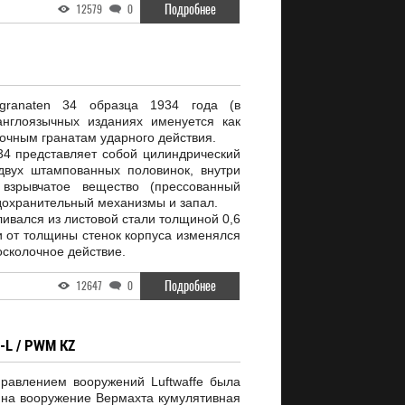
Подробнее
12579
0
granaten 34 образца 1934 года (в
англоязычных изданиях именуется как
лочным гранатам ударного действия.
34 представляет собой цилиндрический
двух штампованных половинок, внутри
взрывчатое вещество (прессованный
едохранительный механизмы и запал.
ливался из листовой стали толщиной 0,6
и от толщины стенок корпуса изменялся
осколочное действие.
Подробнее
12647
0
L / PWM KZ
равлением вооружений Luftwaffe была
 на вооружение Вермахта кумулятивная