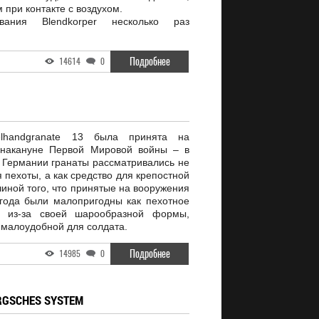
при контакте с воздухом.
ания Blendkorper несколько раз
Подробнее
14614
0
elhandgranate 13 была принята на
 накануне Первой Мировой войны – в
в Германии гранаты рассматривались не
 пехоты, а как средство для крепостной
чиной того, что принятые на вооружения
года были малопригодны как пехотное
о из-за своей шарообразной формы,
 малоудобной для солдата.
Подробнее
14985
0
RGSCHES SYSTEM