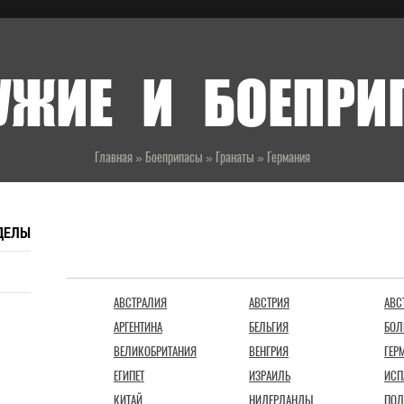
УЖИЕ И БОЕПР
Главная
»
Боеприпасы
»
Гранаты
»
Германия
ДЕЛЫ
СТРАНЫ
АВСТРАЛИЯ
АВСТРИЯ
АВС
АРГЕНТИНА
БЕЛЬГИЯ
БОЛ
ВЕЛИКОБРИТАНИЯ
ВЕНГРИЯ
ГЕР
ЕГИПЕТ
ИЗРАИЛЬ
ИСП
КИТАЙ
НИДЕРЛАНДЫ
ПОЛ