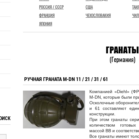
РОССИЯ / СССР
США
ТАИ
ФРАНЦИЯ
ЧЕХОСЛОВАКИЯ
ЧИЛ
ЯПОНИЯ
ГРАНАТЫ
(Германия)
РУЧНАЯ ГРАНАТА M-DN 11 / 21 / 31 / 61
Компанией «Diehl» (ФР
M-DN, которые были пр
Осколочные оборонител
и 61 составляют еди
конструкции.
ОИСК
При этом гранаты сери
количеством готовых
массой ВВ и соответств
Все гранаты имеют толс