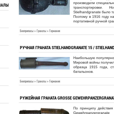
производили специальн
ИАЛЫ
транспортировки. Н
Stielhandgranate было 
Поэтому в 1916 году н
портативной ручной гр
Боеприпасы » Гранаты » Германия
РУЧНАЯ ГРАНАТА STIELHANDGRANATE 15 / STIELHAN
Наибольшую популярнос
Мировой войны получила
образца 1915 года, 
батальонов.
Боеприпасы » Гранаты » Германия
РУЖЕЙНАЯ ГРАНАТА GROSSE GEWEHRPANZERGRANATE
По принципу действия
Gewehrpanzergra