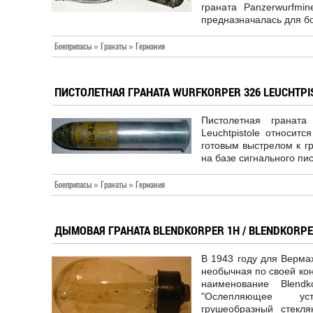
граната Panzerwurfmin
предназначалась для бо
Боеприпасы » Гранаты » Германия
ПИСТОЛЕТНАЯ ГРАНАТА WURFKORPER 326 LEUCHTPIST
Пистолетная граната
Leuchtpistole относитс
готовым выстрелом к г
на базе сигнального пи
Боеприпасы » Гранаты » Германия
ДЫМОВАЯ ГРАНАТА BLENDKORPER 1H / BLENDKORPE
В 1943 году для Верма
необычная по своей ко
наименование Blendk
"Ослепляющее уст
грушеобразный стекля