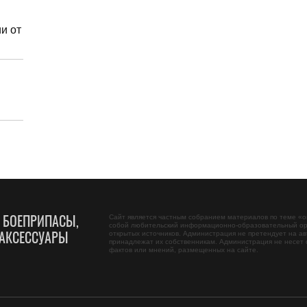
и от
, БОЕПРИПАСЫ,
Сайт является частным собранием материалов по теме «
о
собой любительский информационно-образовательный ор
АКСЕССУАРЫ
открытых источников. Администрация не претендует на ав
принадлежат их собственникам. Администрация не несет 
фактов или мнений, размещенных на сайте.