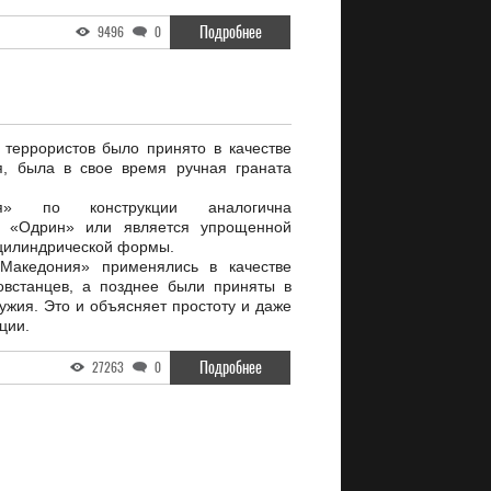
Подробнее
9496
0
 террористов было принято в качестве
я, была в свое время ручная граната
ия» по конструкции аналогична
е «Одрин» или является упрощенной
 цилиндрической формы.
«Македония» применялись в качестве
овстанцев, а позднее были приняты в
ужия. Это и объясняет простоту и даже
ции.
Подробнее
27263
0