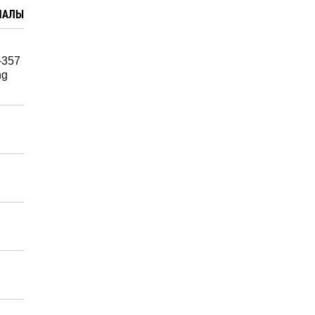
ИАЛЫ
-357
ng