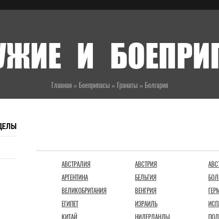
УЖИЕ И БОЕПР
Главная
»
Боеприпасы
»
Гранаты
»
Болгария
ДЕЛЫ
СТРАНЫ
АВСТРАЛИЯ
АВСТРИЯ
АВС
АРГЕНТИНА
БЕЛЬГИЯ
БОЛ
ВЕЛИКОБРИТАНИЯ
ВЕНГРИЯ
ГЕР
ЕГИПЕТ
ИЗРАИЛЬ
ИСП
КИТАЙ
НИДЕРЛАНДЫ
ПОЛ