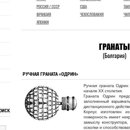
РОССИЯ / СССР
США
ТАИ
ФРАНЦИЯ
ЧЕХОСЛОВАКИЯ
ЧИЛ
ЯПОНИЯ
ГРАНАТЫ
(Болгария)
РУЧНАЯ ГРАНАТА «ОДРИН»
Ручная граната Одрин 
начале ХХ столетия.
Граната Одрин предс
заполненный взрывча
дистанционного действи
ОИСК
Корпус изготовлен и
поверхность имеет некр
замыслу конструктора,
осколки и способствова