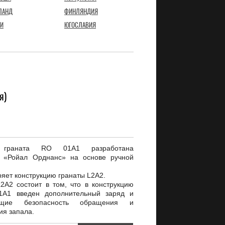
ЛАНД
ФИНЛЯНДИЯ
И
ЮГОСЛАВИЯ
я)
я граната RO 01A1 разработана
 «Ройал Орднанс» на основе ручной
яет конструкцию гранаты L2A2.
2A2 состоит в том, что в конструкцию
1A1 введен дополнительный заряд и
ющие безопасность обращения и
ия запала.