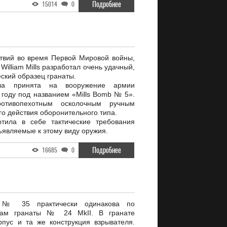
Подробнее
15014
0
твий во время Первой Мировой войны,
William Mills разработал очень удачный,
еский образец гранаты.
ла принята на вооружение армии
 году под названием «Mills Bomb № 5».
отивопехотным осколочным ручным
о действия оборонительного типа.
тила в себе тактические требования
ъявляемые к этому виду оружия.
Подробнее
16685
0
а № 35 практически одинакова по
твам гранаты № 24 MkII. В гранате
пус и та же конструкция взрывателя.