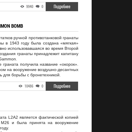
Подробнее
9940
0
AMMON BOMB
татков ручной противотанковой гранаты
ы в 1943 году была создана «мягкая»
ивно использовавшаяся во время Второй
оздания гранаты принадлежит капитану
 Gammon.
 граната получила название «окорок».
ном на вооружение воздушно-десантных
ь для борьбы с бронетехникой.
Подробнее
10486
0
ната L2A2 является фактической копией
ы М26 и была принята на вооружение
году.