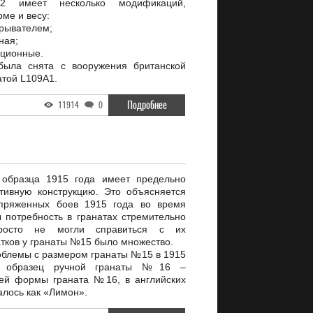
2 имеет несколько модификаций,
ме и весу:
зрывателем;
ная;
ационные.
была снята с вооружения британской
атой L109A1.
Подробнее
11914
0
образца 1915 года имеет предельно
ивную конструкцию. Это объясняется
апряженных боев 1915 года во время
потребность в гранатах стремительно
росто не могли справиться с их
атков у гранаты №15 было множество.
облемы с размером гранаты №15 в 1915
н образец ручной гранаты №16 –
оей формы граната №16, в английских
алось как «Лимон».