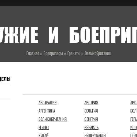
УЖИЕ И БОЕПР
Главная
»
Боеприпасы
»
Гранаты
»
Великобритания
ДЕЛЫ
СТРАНЫ
АВСТРАЛИЯ
АВСТРИЯ
АВС
АРГЕНТИНА
БЕЛЬГИЯ
БОЛ
ВЕЛИКОБРИТАНИЯ
ВЕНГРИЯ
ГЕР
ЕГИПЕТ
ИЗРАИЛЬ
ИСП
КИТАЙ
НИДЕРЛАНДЫ
ПОЛ