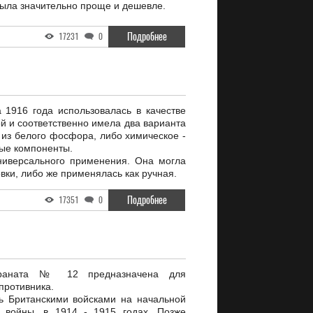
была значительно проще и дешевле.
Подробнее
17231
0
1916 года использовалась в качестве
й и соответственно имела два варианта
 из белого фосфора, либо химическое -
ые компоненты.
иверсального применения. Она могла
овки, либо же применялась как ручная.
Подробнее
17351
0
граната № 12 предназначена для
противника.
ь Британскими войсками на начальной
 войны, в 1914 - 1915 годах. Позже