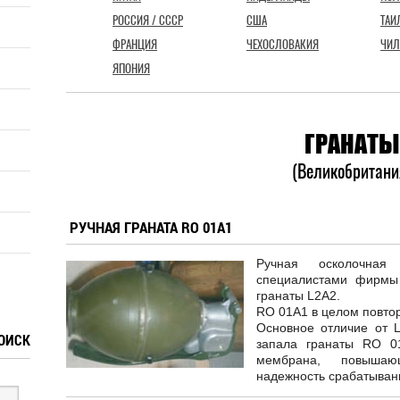
РОССИЯ / СССР
США
ТАИ
ФРАНЦИЯ
ЧЕХОСЛОВАКИЯ
ЧИЛ
ЯПОНИЯ
ГРАНАТЫ
(Великобритани
РУЧНАЯ ГРАНАТА RO 01A1
Ручная осколочна
специалистами фирмы
гранаты L2A2.
RO 01A1 в целом повтор
Основное отличие от L
ОИСК
запала гранаты RO 0
мембрана, повыша
надежность срабатыван