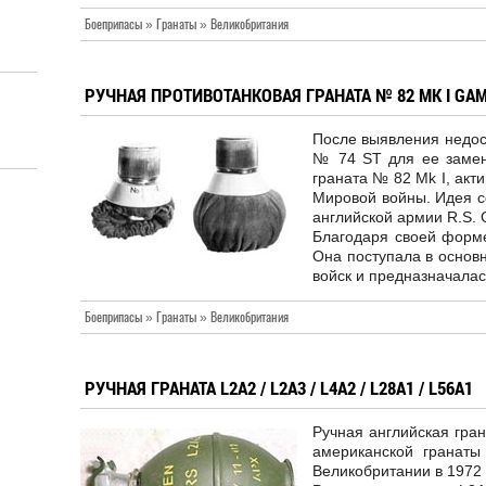
Боеприпасы » Гранаты » Великобритания
в
РУЧНАЯ ПРОТИВОТАНКОВАЯ ГРАНАТА № 82 MK I G
После выявления недос
№ 74 ST для ее замен
граната № 82 Mk I, акт
Мировой войны. Идея с
английской армии R.S.
Благодаря своей форме
Она поступала в основ
войск и предназначалас
Боеприпасы » Гранаты » Великобритания
РУЧНАЯ ГРАНАТА L2A2 / L2A3 / L4A2 / L28A1 / L56A1
Ручная английская гра
американской гранат
Великобритании в 1972 