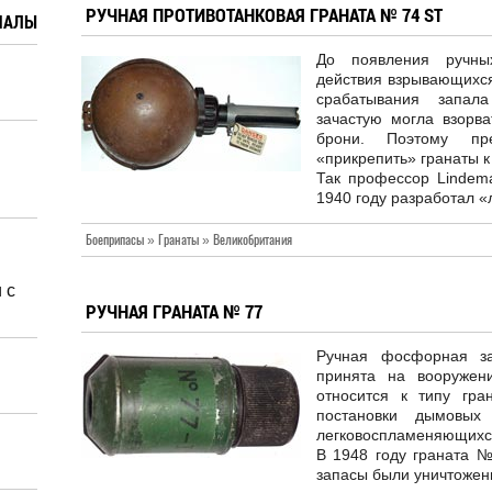
РУЧНАЯ ПРОТИВОТАНКОВАЯ ГРАНАТА № 74 ST
ИАЛЫ
До появления ручных
действия взрывающихся
срабатывания запала
зачастую могла взорва
брони. Поэтому пре
«прикрепить» гранаты к
Так профессор Lindema
1940 году разработал «
Боеприпасы » Гранаты » Великобритания
 с
РУЧНАЯ ГРАНАТА № 77
Ручная фосфорная з
принята на вооружен
относится к типу гра
постановки дымовых
легковоспламеняющихс
В 1948 году граната 
запасы были уничтожен