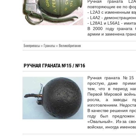
Ручная граната L2A
повторяющие ее по фор
- L2A3 с измененным в
- L4A2 - демонстрацион
- L28A1 и L56A1 - имит
В 2000 году граната 
армии и заменена гран
Боеприпасы » Гранаты » Великобритания
РУЧНАЯ ГРАНАТА №15 / №16
Ручная граната №15 
простую, даже примит
тем, что в период н
Первой Мировой войны 
росла, а заводы п
изготовлением. Недост
В качестве решения пр
году был предложе
«Овальный». Из-за св
войсках, иногда именов