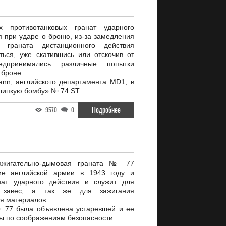
 противотанковых гранат ударного
 при ударе о броню, из-за замедления
 граната дистанционного действия
ться, уже скатившись или отскочив от
дпринимались различные попытки
 броне.
nn, английского департамента MD1, в
липкую бомбу» № 74 ST.
Подробнее
9570
0
ажигательно-дымовая граната № 77
ие английской армии в 1943 году и
нат ударного действия и служит для
 завес, а так же для зажигания
я материалов.
№ 77 была объявлена устаревшей и ее
ы по соображениям безопасности.