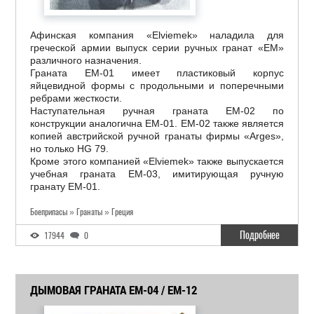
Афинская компания «Elviemek» наладила для
греческой армии выпуск серии ручных гранат «EM»
различного назначения.
Граната EM-01 имеет пластиковый корпус
яйцевидной формы с продольными и поперечными
ребрами жесткости.
Наступательная ручная граната EM-02 по
конструкции аналогична EM-01. EM-02 также является
копией австрийской ручной гранаты фирмы «Arges»,
но только HG 79.
Кроме этого компанией «Elviemek» также выпускается
учебная граната EM-03, имитирующая ручную
гранату EM-01.
Боеприпасы » Гранаты » Греция
Подробнее
17944
0
ДЫМОВАЯ ГРАНАТА EM-04 / EM-12