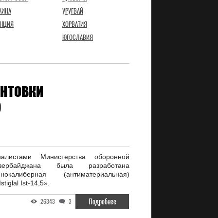
АИНА
УРУГВАЙ
НЦИЯ
ХОРВАТИЯ
ЮГОСЛАВИЯ
ИНТОВКИ
)
листами Министерства оборонной
зербайджана была разработана
окалиберная (антиматериальная)
iglal Ist-14,5».
Подробнее
26343
3