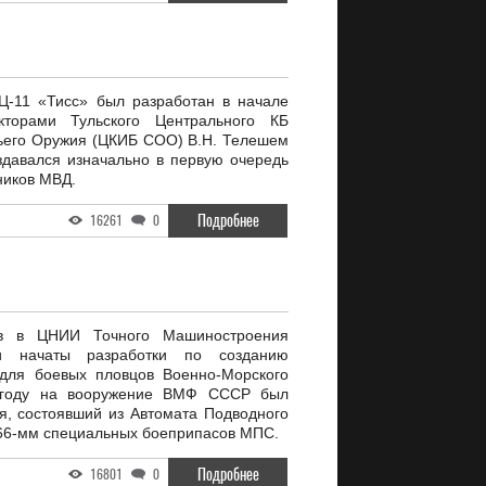
Ц-11 «Тисс» был разработан в начале
укторами Тульского Центрального КБ
ьего Оружия (ЦКИБ СОО) В.Н. Телешем
давался изначально в первую очередь
ников МВД.
Подробнее
16261
0
ов в ЦНИИ Точного Машиностроения
 начаты разработки по созданию
для боевых пловцов Военно-Морского
 году на вооружение ВМФ СССР был
я, состоявший из Автомата Подводного
66-мм специальных боеприпасов МПС.
Подробнее
16801
0