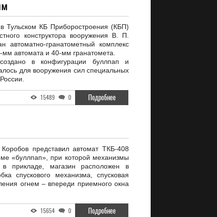
1М
 в Тульском КБ Приборостроения (КБП)
стного конструктора вооружения В. П.
ан автоматно-гранатометный комплекс
2-мм автомата и 40-мм гранатомета.
создано в конфигурации буллпап и
алось для вооружения сил специальных
России.
Подробнее
15489
0
 Коробов представил автомат ТКБ-408
ме «буллпап», при которой механизмы
я в прикладе, магазин расположен в
бка спускового механизма, спусковая
вления огнем – впереди приемного окна
Подробнее
15654
0