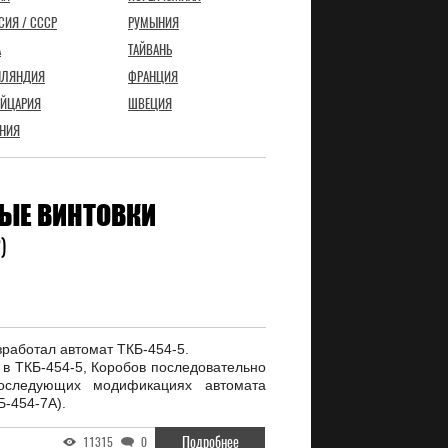
СИЯ / СССР
РУМЫНИЯ
А
ТАЙВАНЬ
НЛЯНДИЯ
ФРАНЦИЯ
ЙЦАРИЯ
ШВЕЦИЯ
НИЯ
ЫЕ ВИНТОВКИ
)
зработал автомат ТКБ-454-5.
 в ТКБ-454-5, Коробов последовательно
оследующих модификациях автомата
Б-454-7А).
Подробнее
11315
0