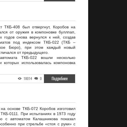
т ТКБ-408 был отвергнут, Коробов на
ался от оружия в компоновке буллпап,
х годов снова вернулся к ней, создав
оматов под индексом ТКБ-022 (ТКБ –
рское Бюро), при этом каждый новый
тличался от предыдущего.
автомата ТКБ-022 вошли несколько
и которых использовалась компоновка
Подробнее
18014
0
 на основе ТКБ-072 Коробов изготовил
ТКБ-0111. При испытаниях в 1973 году
ию с автоматом Калашникова показал
особенно при стрельбе «стоя с руки» с