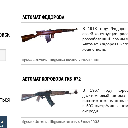
АВТОМАТ ФЕДОРОВА
В 1913 году Федоров
своей конструкции, рас
ОИСК
разработанный самим 
Автомат Федорова испо
ходе ствола.
Оружие » Автоматы / Штурмовые винтовки » Россия / СССР
АВТОМАТ КОРОБОВА ТКБ-072
В 1967 году Короб
двухтемповый автомат
ТЬСЯ
высоким темпом стрель
в 500 выстр/мин, а та
очереди.
Оружие » Автоматы / Штурмовые винтовки » Россия / СССР