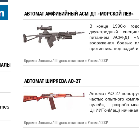
АВТОМАТ АМФИБИЙНЫЙ АСМ-ДТ «МОРСКОЙ ЛЕВ»
В конце 1990-х год
двухстредный специ
питанием АСМ-ДТ «М
вооружения боевых п
противника под водой и
Оружие » Автоматы / Штурмовые винтовки » Россия / СССР
ИАЛЫ
АВТОМАТ ШИРЯЕВА АО-27
Автомат АО-27 констру
частью опытного компл
пулей», разрабаты
imes
ЦНИИТочМаш) начиная с
Оружие » Автоматы / Штурмовые винтовки » Россия / СССР