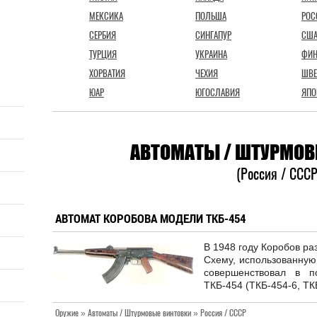
МЕКСИКА
ПОЛЬША
РОС
СЕРБИЯ
СИНГАПУР
СШ
ТУРЦИЯ
УКРАИНА
ФИ
ХОРВАТИЯ
ЧЕХИЯ
ШВЕ
ЮАР
ЮГОСЛАВИЯ
ЯПО
АВТОМАТЫ / ШТУРМОВ
(Россия / СССР
АВТОМАТ КОРОБОВА МОДЕЛИ ТКБ-454
В 1948 году Коробов ра
Схему, использованную
совершенствовал в п
ТКБ-454 (ТКБ-454-6, ТК
Оружие » Автоматы / Штурмовые винтовки » Россия / СССР