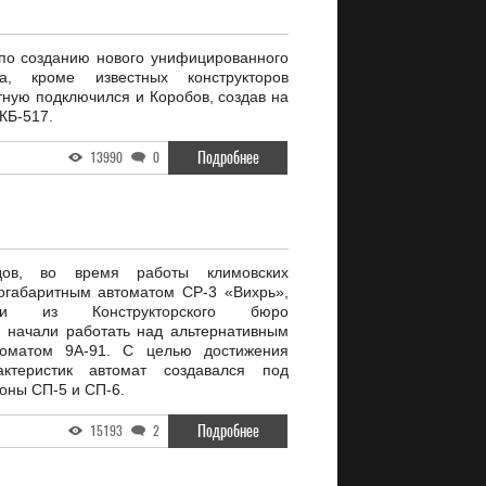
по созданию нового унифицированного
са, кроме известных конструкторов
тную подключился и Коробов, создав на
КБ-517.
Подробнее
13990
0
ов, во время работы климовских
огабаритным автоматом СР-3 «Вихрь»,
ики из Конструкторского бюро
 начали работать над альтернативным
оматом 9А-91. С целью достижения
ктеристик автомат создавался под
оны СП-5 и СП-6.
Подробнее
15193
2