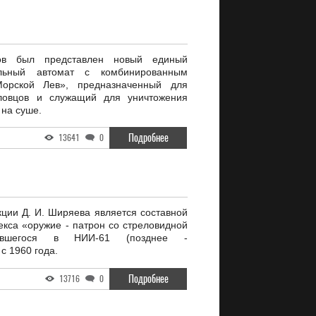
ов был представлен новый единый
альный автомат с комбинированным
орской Лев», предназначенный для
ловцов и служащий для уничтожения
 на суше.
Подробнее
13641
0
кции Д. И. Ширяева является составной
екса «оружие - патрон со стреловидной
вавшегося в НИИ-61 (позднее -
 1960 года.
Подробнее
13716
0