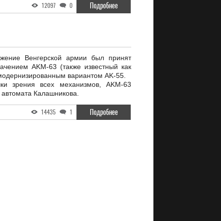
Подробнее
12097
0
ужение Венгерской армии был принят
ачением AKM-63 (также известный как
модернизированным вариантом AK-55.
чки зрения всех механизмов, AKM-63
 автомата Калашникова.
Подробнее
14435
1