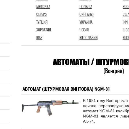
МЕКСИКА
ПОЛЬША
РОС
СЕРБИЯ
СИНГАПУР
СШ
ТУРЦИЯ
УКРАИНА
ФИ
ХОРВАТИЯ
ЧЕХИЯ
ШВЕ
ЮАР
ЮГОСЛАВИЯ
ЯПО
АВТОМАТЫ / ШТУРМОВ
(Венгрия)
АВТОМАТ (ШТУРМОВАЯ ВИНТОВКА) NGM-81
В 1981 году Венгерска
начала перевооружени
автомат NGM-81 калибр
NGM-81 является лице
АК-74.