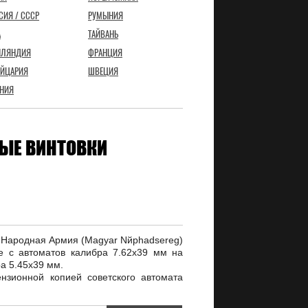
СИЯ / СССР
РУМЫНИЯ
А
ТАЙВАНЬ
НЛЯНДИЯ
ФРАНЦИЯ
ЙЦАРИЯ
ШВЕЦИЯ
НИЯ
ЫЕ ВИНТОВКИ
я Народная Армия (Magyar Nйphadsereg)
е с автоматов калибра 7.62х39 мм на
а 5.45х39 мм.
нзионной копией советского автомата