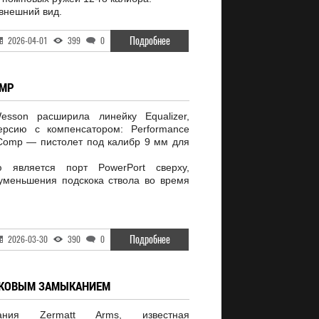
внешний вид.
Подробнее
2026-04-01
399
0
OMP
sson расширила линейку Equalizer,
ерсию с компенсатором: Performance
y Comp — пистолет под калибр 9 мм для
ю является порт PowerPort сверху,
уменьшения подскока ствола во время
Подробнее
2026-03-30
390
0
ЛИКОВЫМ ЗАМЫКАНИЕМ
пания Zermatt Arms, известная