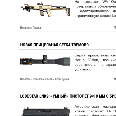
На выставке IWA Outd
представила обновленн
, адаптированную д
ограниченную серию Lau
Новости » Оружие
НОВАЯ ПРИЦЕЛЬНАЯ СЕТКА TREMOR9
Серия прицельных сет
Horus Vision, возни
вероятность попада
условиях.
Новости » Приспособления и Аксессуары
LODESTAR LNK9: «УМНЫЙ» ПИСТОЛЕТ 9×19 ММ С 
Американская компан
новый пистолет LNK
системой биометрическ