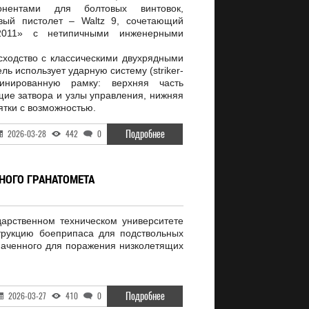
онентами для болтовых винтовок,
вый пистолет – Waltz 9, сочетающий
011» с нетипичными инженерными
ходство с классическими двухрядными
ль использует ударную систему (striker-
инированную рамку: верхняя часть
е затвора и узлы управления, нижняя
ятки с возможностью.
Подробнее
2026-03-28
442
0
НОГО ГРАНАТОМЕТА
арственном техническом университете
трукцию боеприпаса для подствольных
наченного для поражения низколетящих
Подробнее
2026-03-27
410
0