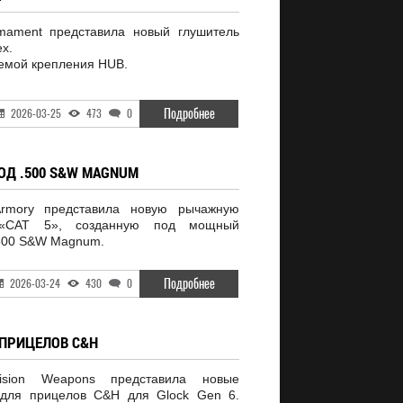
rmament представила новый глушитель
ex.
темой крепления HUB.
Подробнее
2026-03-25
473
0
ОД .500 S&W MAGNUM
rmory представила новую рычажную
 «CAT 5», созданную под мощный
.500 S&W Magnum.
Подробнее
2026-03-24
430
0
 ПРИЦЕЛОВ C&H
sion Weapons представила новые
 для прицелов C&H для Glock Gen 6.