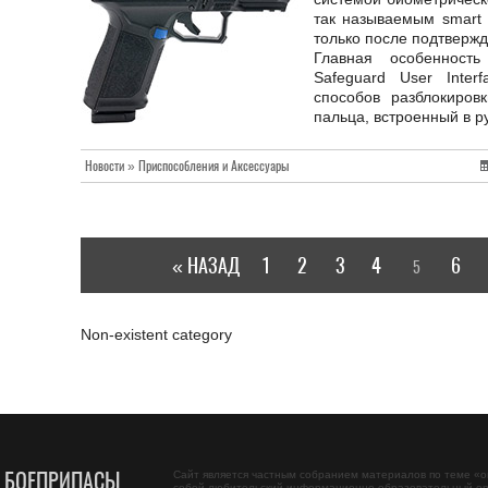
так называемым smart 
только после подтвержд
Главная особенност
Safeguard User Inter
способов разблокиров
пальца, встроенный в ру
Новости » Приспособления и Аксессуары
« НАЗАД
1
2
3
4
6
5
Non-existent category
, БОЕПРИПАСЫ,
Сайт является частным собранием материалов по теме «
о
собой любительский информационно-образовательный ор