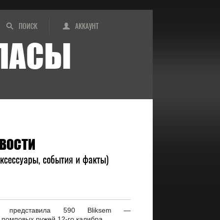
ПОИСК
АККАУНТ
ИПАСЫ
ВОСТИ
ксессуары, события и факты)
g представила 590 Bliksem —
помповых ружей 12-го калибра.