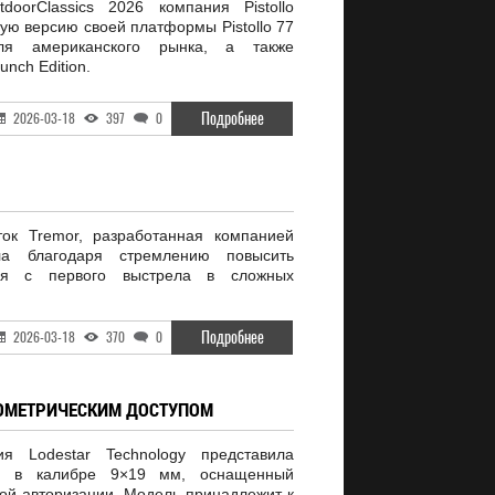
oorClassics 2026 компания Pistollo
ую версию своей платформы Pistollo 77
ля американского рынка, а также
nch Edition.
Подробнее
2026-03-18
397
0
ок Tremor, разработанная компанией
кла благодаря стремлению повысить
ния с первого выстрела в сложных
Подробнее
2026-03-18
370
0
БИОМЕТРИЧЕСКИМ ДОСТУПОМ
ия Lodestar Technology представила
9 в калибре 9×19 мм, оснащенный
ой авторизации. Модель принадлежит к