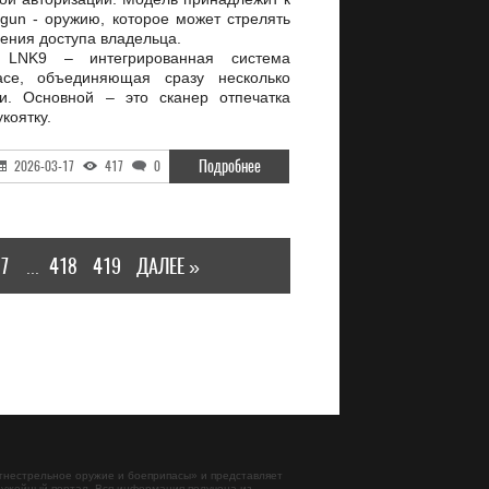
gun - оружию, которое может стрелять
ения доступа владельца.
ь LNK9 – интегрированная система
face, объединяющая сразу несколько
ки. Основной – это сканер отпечатка
коятку.
Подробнее
2026-03-17
417
0
7
418
419
ДАЛЕЕ »
...
гнестрельное оружие и боеприпасы
» и представляет
ужейный портал. Вся информация получена из