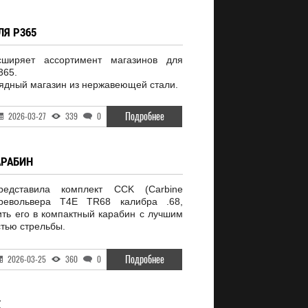
ЛЯ P365
ширяет ассортимент магазинов для
365.
дный магазин из нержавеющей стали.
Подробнее
2026-03-27
339
0
АРАБИН
едставила комплект CCK (Carbine
 револьвера T4E TR68 калибра .68,
ть его в компактный карабин с лучшим
стью стрельбы.
Подробнее
2026-03-25
360
0
X