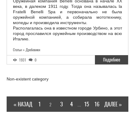
Оружейная компания Benelli основана в начале ХХ
века, в далеком 1911 году. Тогда она называлась la
Fratelli Benelli Spa и первоначально не была
оружейной компанией, а собирала мототехнику,
мопеды и производила инструменты.
Располагалась она в известном городе Урбино, а этот
город прославился оружейным производством на всю
Италию.
Статьи » Дробовики
Подробнее
1931
0
Non-existent category
« НАЗАД
1
3
4
15
16
ДАЛЕЕ »
2
...