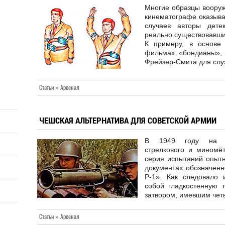
Многие образцы вооруж
кинематографе оказыва
случаев авторы дете
реально существовавши
К примеру, в основе
фильмах «бондианы», 
Фрейзер-Смита для слу
Статьи » Арсенал
ЧЕШСКАЯ АЛЬТЕРНАТИВА ДЛЯ СОВЕТСКОЙ АРМИИ
В 1949 году на Нау
стрелкового и мином
серия испытаний опытн
документах обозначенн
Р-1». Как следовало 
собой гладкостенную 
затвором, имевшим чет
Статьи » Арсенал