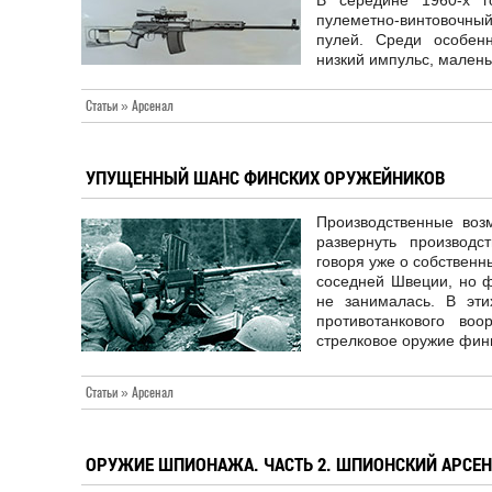
В середине 1960-х г
пулеметно-винтовочны
пулей. Среди особен
низкий импульс, малень
Статьи » Арсенал
УПУЩЕННЫЙ ШАНС ФИНСКИХ ОРУЖЕЙНИКОВ
Производственные воз
развернуть производс
говоря уже о собственн
соседней Швеции, но 
не занималась. В эти
противотанкового во
стрелковое оружие фин
Статьи » Арсенал
ОРУЖИЕ ШПИОНАЖА. ЧАСТЬ 2. ШПИОНСКИЙ АРСЕН