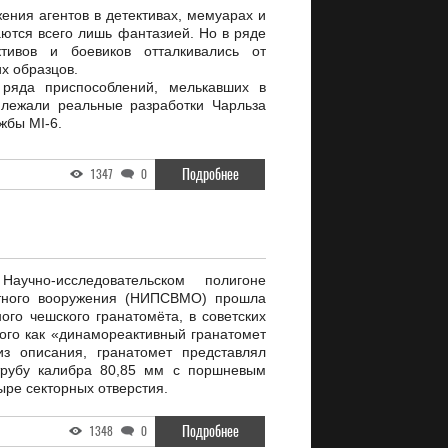
ения агентов в детективах, мемуарах и
ются всего лишь фантазией. Но в ряде
ктивов и боевиков отталкивались от
х образцов.
 ряда приспособлений, мелькавших в
лежали реальные разработки Чарльза
жбы MI-6.
Подробнее
1347
0
чно-исследовательском полигоне
ётного вооружения (НИПСВМО) прошла
ого чешского гранатомёта, в советских
ого как «динамореактивный гранатомет
из описания, гранатомет представлял
трубу калибра 80,85 мм с поршневым
ыре секторных отверстия.
Подробнее
1348
0