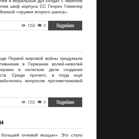
стиж и моральный дух солдат с черепом
 этим шеф корпуса СС Генрих Гиммлер
облемой «оружия второго шанса».
Подробнее
1350
0
ходе Первой мировой войны придумали
отивникам в Германии волей-неволей
нерами в нелегком деле создания
дств. Среди прочего, в тогда ещё
заботились вопросом противотанковой
Подробнее
1353
0
44
с большей огневой мощью». Это стало