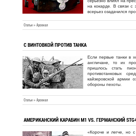
серьезно влиял на пре
на кокарде. В связи с
всерьез озадачился пр
Статьи » Арсенал
С ВИНТОВКОЙ ПРОТИВ ТАНКА
Если первые танки в 
англичане, то их пр
пришлось стать пио
противотанковых сре
кайзеровской армии о
обороны пехоты.
Статьи » Арсенал
АМЕРИКАНСКИЙ КАРАБИН M1 VS. ГЕРМАНСКИЙ STG
«Короче и легче, но 