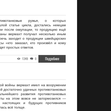
тивотанковые ружья, о которых
шлой статье цикла, достались немцам
ми после оккупации, то продукцию ещё
раны вермахт получал несколько иным
 речь заходит о продукции швейцарских
сы «кто заказал, кто произвёл и кому
дят простых ответов.
Подробнее
1349
0
ой войны вермахт имел на вооружении
ей достаточно удачных противотанковых
льнейшего развития противотанковых
оты на этом вовсе не затормозился —
 настоящих и будущих противников
лась всё толще.