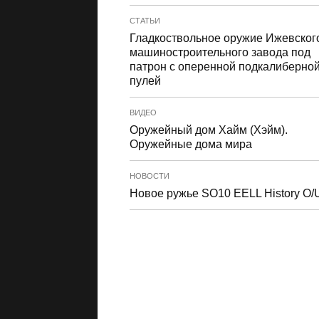
СТАТЬИ
Гладкоствольное оружие Ижевског
машиностроительного завода под
патрон с оперенной подкалиберно
пулей
ВИДЕО
Оружейный дом Хайм (Хэйм).
Оружейные дома мира
НОВОСТИ
Новое ружье SO10 EELL History O/