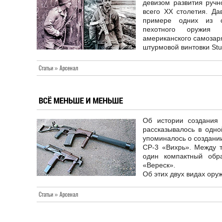
девизом развития ручн
всего ХХ столетия. Да
примере одних из с
пехотного оружия
американского самозар
штурмовой винтовки Stu
Статьи » Арсенал
ВСЁ МЕНЬШЕ И МЕНЬШЕ
Об истории создания
рассказывалось в одно
упоминалось о создании
СР-3 «Вихрь». Между т
один компактный обр
«Вереск».
Об этих двух видах оруж
Статьи » Арсенал