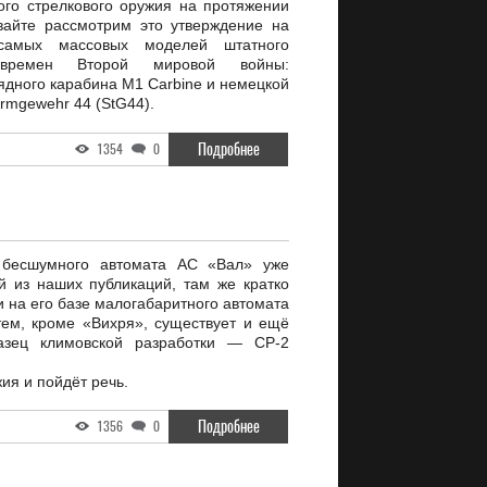
ого стрелкового оружия на протяжении
вайте рассмотрим это утверждение на
амых массовых моделей штатного
 времен Второй мировой войны:
ядного карабина M1 Carbine и немецкой
rmgewehr 44 (StG44).
Подробнее
1354
0
 бесшумного автомата АС «Вал» уже
й из наших публикаций, там же кратко
 на его базе малогабаритного автомата
ем, кроме «Вихря», существует и ещё
азец климовской разработки — СР-2
ия и пойдёт речь.
Подробнее
1356
0