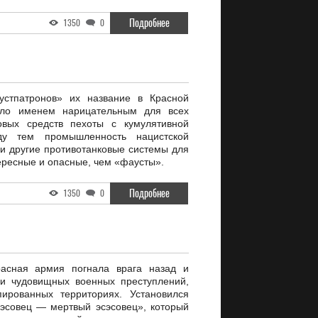
Подробнее
1350
0
устпатронов» их название в Красной
ало именем нарицательным для всех
овых средств пехоты с кумулятивной
ду тем промышленность нацистской
и другие противотанковые системы для
ересные и опасные, чем «фаусты».
Подробнее
1350
0
расная армия погнала врага назад и
ми чудовищных военных преступлений,
ированных территориях. Установился
эсовец — мертвый эсэсовец», который