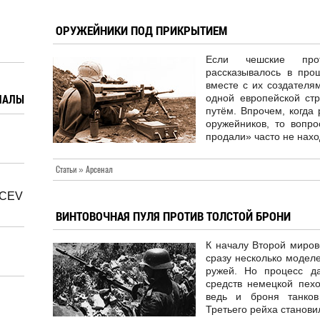
ОРУЖЕЙНИКИ ПОД ПРИКРЫТИЕМ
Если чешские про
рассказывалось в про
вместе с их создателя
ИАЛЫ
одной европейской ст
путём. Впрочем, когда
оружейников, то вопро
продали» часто не нахо
Статьи » Арсенал
-CEV
ВИНТОВОЧНАЯ ПУЛЯ ПРОТИВ ТОЛСТОЙ БРОНИ
К началу Второй миров
сразу несколько модел
ружей. Но процесс да
средств немецкой пех
ведь и броня танков
Третьего рейха станови