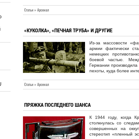
Статьи » Арсенал
о
й
«КУКОЛКА», «ПЕЧНАЯ ТРУБА» И ДРУГИЕ
Из-за массовости «фа
армии фактически ст
немецких противотанк
боевой частью. Меж
Германии производила 
пехоты, куда более инт
U
Статьи » Арсенал
ПРЯЖКА ПОСЛЕДНЕГО ШАНСА
К 1944 году, когда К
столкнулась со следа
совершенных на оккуп
стереотип «пленный эс