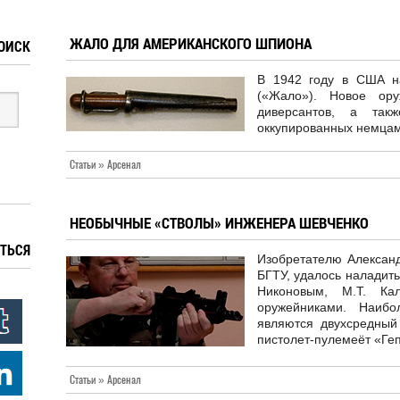
ЖАЛО ДЛЯ АМЕРИКАНСКОГО ШПИОНА
ОИСК
В 1942 году в США на
(«Жало»). Новое ору
диверсантов, а так
оккупированных немцам
Статьи » Арсенал
НЕОБЫЧНЫЕ «СТВОЛЫ» ИНЖЕНЕРА ШЕВЧЕНКО
ТЬСЯ
Изобретателю Алексан
БГТУ, удалось наладить
Никоновым, М.Т. Ка
оружейниками. Наибо
являются двухсредный
пистолет-пулемеёт «Ге
Статьи » Арсенал