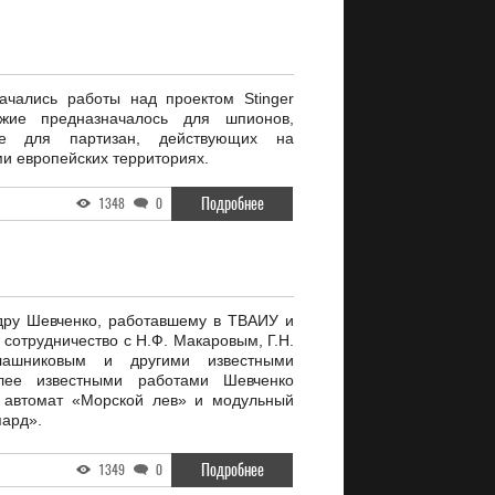
чались работы над проектом Stinger
жие предназначалось для шпионов,
же для партизан, действующих на
и европейских территориях.
Подробнее
1348
0
дру Шевченко, работавшему в ТВАИУ и
 сотрудничество с Н.Ф. Макаровым, Г.Н.
лашниковым и другими известными
лее известными работами Шевченко
 автомат «Морской лев» и модульный
пард».
Подробнее
1349
0