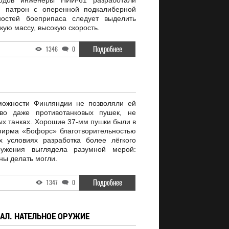
одов инженеры НИИ-61 разработали
й патрон с оперенной подкалиберной
ностей боеприпаса следует выделить
кую массу, высокую скорость.
Подробнее
1346
0
можности Финляндии не позволяли ей
тво даже противотанковых пушек, не
ых танках. Хорошие 37-мм пушки были в
фирма «Бофорс» благотворительностью
х условиях разработка более лёгкого
оружения выглядела разумной мерой:
ны делать могли.
Подробнее
1347
0
АЛ. НАТЕЛЬНОЕ ОРУЖИЕ