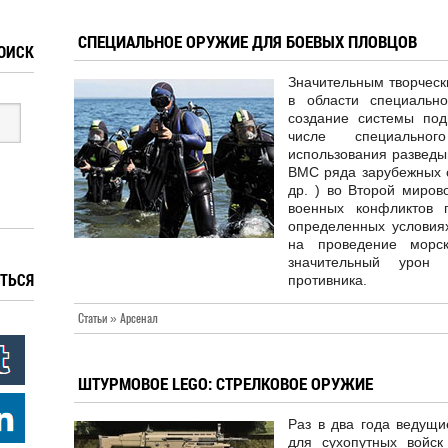
СПЕЦИАЛЬНОЕ ОРУЖИЕ ДЛЯ БОЕВЫХ ПЛОВЦОВ
ОИСК
Значительным творческ
в области специально
создание системы под
числе специально
использования разведы
ВМС ряда зарубежных с
др. ) во Второй миров
военных конфликтов 
определенных условиях
на проведение морс
значительный урон
ТЬСЯ
противника.
Статьи » Арсенал
ШТУРМОВОЕ LEGO: СТРЕЛКОВОЕ ОРУЖИЕ
Раз в два года ведущи
для сухопутных войс