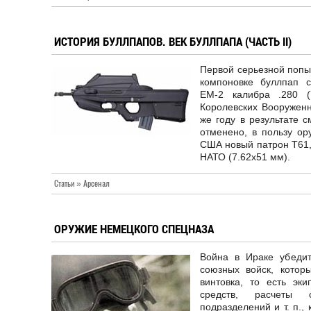
ИСТОРИЯ БУЛЛПАПОВ. ВЕК БУЛЛПАПА (ЧАСТЬ II)
Первой серьезной попы
компоновке буллпап с
ЕМ-2 калибра .280 (
Королевских Вооруженн
же году в результате 
отменено, в пользу ор
США новый патрон Т61,
НАТО (7.62х51 мм).
Статьи » Арсенал
ОРУЖИЕ НЕМЕЦКОГО СПЕЦНАЗА
Война в Ираке убедит
союзных войск, кото
винтовка, то есть эк
средств, расчеты о
подразделений и т. п.,