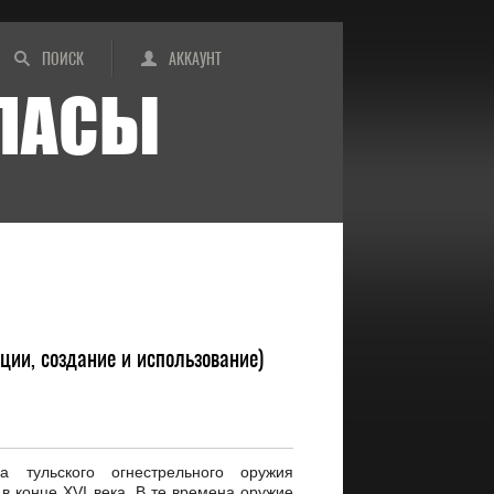
ПОИСК
АККАУНТ
ИПАСЫ
кции, создание и использование)
ва тульского огнестрельного оружия
в конце XVI века. В те времена оружие