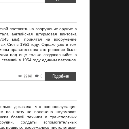
ткой поставить на вооружение оружие в
тала английская штурмовая винтовка
7х43 мм), принятая на вооружение
ых Сил в 1951 году. Однако уже в том
смены правительства это решение было
ужия под еще только создававшийся в
 ставший в 1954 году единым патроном
Подробнее
22141
0
ельно доказала, что военнослужащие
рым по штату не положена штурмовая
ипажи боевой техники и транспортных
рудий, солдаты вспомогательных
 как правило, вооружались пистолетами-