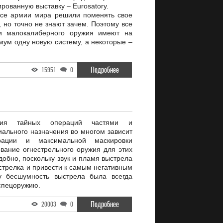
ованную выставку – Eurosatory.
все армии мира решили поменять свое
 но точно не знают зачем. Поэтому все
ли малокалиберного оружия имеют на
мум одну новую систему, а некоторые –
Подробнее
15951
0
ния тайных операций частями и
ального назначения во многом зависит
рации и максимальной маскировки
вание огнестрельного оружия для этих
добно, поскольку звук и пламя выстрела
стрелка и привести к самым негативным
у бесшумность выстрела была всегда
 спецоружию.
Подробнее
20003
0