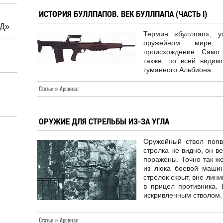
ИСТОРИЯ БУЛЛПАПОВ. ВЕК БУЛЛПАПА (ЧАСТЬ I)
«Д»
Термин «буллпап», 
оружейном мире, 
происхождение. Само
также, по всей видим
туманного Альбиона.
Статьи » Арсенал
ОРУЖИЕ ДЛЯ СТРЕЛЬБЫ ИЗ-ЗА УГЛА
Оружейный ствол появ
стрелка не видно, он в
поражены. Точно так же
из люка боевой машин
стрелок скрыт, вне лини
в прицел противника. 
искривленным стволом.
Статьи » Арсенал