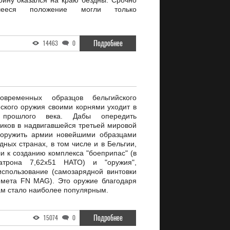
ойну оказался на краю бездны. Срочно
вшееся положение могли только
Подробнее
14463
0
овременных образцов бельгийского
еского оружия своими корнями уходит в
 прошлого века. Дабы опередить
иков в надвигавшейся третьей мировой
ооружить армии новейшими образцами
дных странах, в том числе и в Бельгии,
и к созданию комплекса "боеприпас" (в
атрона 7,62х51 НАТО) и "оружия",
использование (самозарядной винтовки
емета FN MAG). Это оружие благодаря
ам стало наиболее популярным.
Подробнее
15074
0