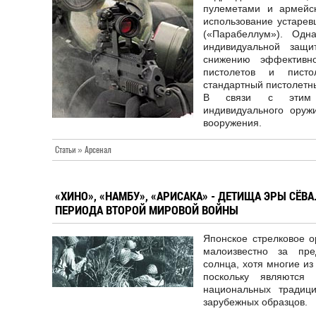
пулеметами и армейс
использование устарев
(«Парабеллум»). Одн
индивидуальной защи
снижению эффективн
пистолетов и пистол
стандартный пистолетн
В связи с этим 
индивидуального оруж
вооружения.
Статьи » Арсенал
«ХИНО», «НАМБУ», «АРИСАКА» - ДЕТИЩА ЭРЫ СЁВ
ПЕРИОДА ВТОРОЙ МИРОВОЙ ВОЙНЫ
Японское стрелковое 
малоизвестно за пр
солнца, хотя многие из
поскольку являются 
национальных традиц
зарубежных образцов.