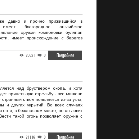
уже давно и прочно прижившийся в
имеет благородное английское
 явление оружия компоновки буллпап
ости, имеет происхождение с берегов
Подробнее
20621
0
ляется над бруствером окопа, и хотя
едет прицельную стрельбу - все мишени
 странный ствол появляется из-за угла,
ы и других укрытий. Во всех случаях
и огня, в безопасном месте, но он ловит
Вести такой огонь позволяет оружие с
Подробнее
21116
0