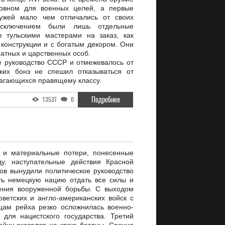
новном для военных целей, а первые
ружей мало чем отличались от своих
Исключением были лишь отдельные
е тульскими мастерами на заказ, как
 конструкции и с богатым декором. Они
атных и царственных особ.
 руководство СССР и отмежевалось от
ских бонз не спешил отказываться от
лагающихся правящему классу.
Подробнее
13537
0
 и материальные потери, понесенные
у, наступательные действия Красной
ов вынудили политическое руководство
ть немецкую нацию отдать все силы и
ения вооруженной борьбы. С выходом
оветских и англо-американских войск с
цам рейха резко осложнилась военно-
 для нацистского государства. Третий