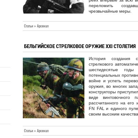
рейх впервые за всю в
переломить созда
чрезвычайные меры.
Статьи » Арсенал
БЕЛЬГИЙСКОЕ СТРЕЛКОВОЕ ОРУЖИЕ XXI СТОЛЕТИЯ
История создания с
стрелкового автоматич
шестидесятые годы
потенциальных противн
войне и успеть перев
оружия, во многих запа
конструкторы приступил
виде винтовочного п
рассчитанного на его 
FN FAL и единого пул
своим высоким качеств
Статьи » Арсенал