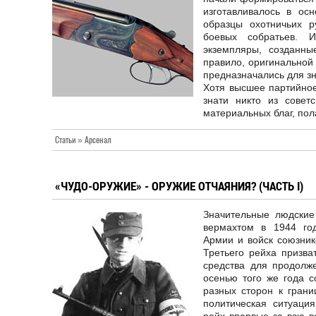
изготавливалось в ос
образцы охотничьих 
боевых собратьев. 
экземпляры, созданны
правило, оригинальной
предназначались для зн
Хотя высшее партийное
знати никто из совет
материальных благ, по
Статьи » Арсенал
«ЧУДО-ОРУЖИЕ» - ОРУЖИЕ ОТЧАЯНИЯ? (ЧАСТЬ I)
Значительные людские
вермахтом в 1944 год
Армии и войск союзник
Третьего рейха призва
средства для продолж
осенью того же года с
разных сторон к грани
политическая ситуация