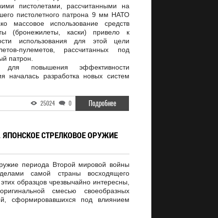
кими пистолетами, рассчитанными на
шего пистолетного патрона 9 мм НАТО
ако массовое использование средств
ты (бронежилеты, каски) привело к
ости использования для этой цели
етов-пулеметов, рассчитанных под
ый патрон.
для повышения эффективности
ия началась разработка новых систем
Подробнее
25024
0
А. ЯПОНСКОЕ СТРЕЛКОВОЕ ОРУЖИЕ
оружие периода Второй мировой войны
еделами самой страны восходящего
 этих образцов чрезвычайно интересны,
оригинальной смесью своеобразных
ий, сформировавшихся под влиянием