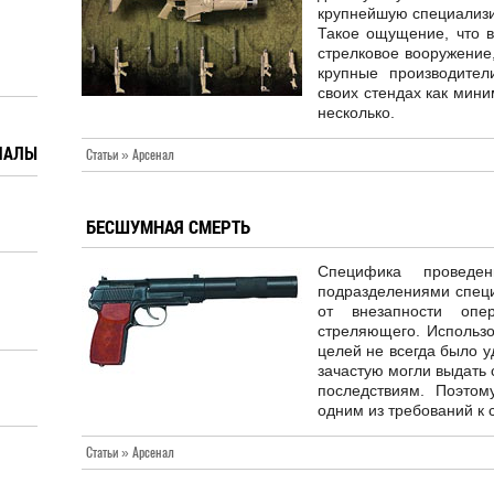
крупнейшую специализир
Такое ощущение, что 
стрелковое вооружение,
крупные производите
своих стендах как мини
несколько.
ИАЛЫ
Статьи » Арсенал
БЕСШУМНАЯ СМЕРТЬ
Специфика проведе
подразделениями специ
от внезапности опе
стреляющего. Использо
целей не всегда было у
зачастую могли выдать 
последствиям. Поэтом
одним из требований к
Статьи » Арсенал