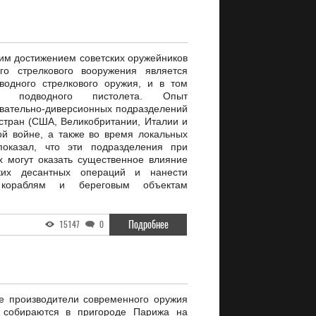
им достижением советских оружейников
го стрелкового вооружения является
водного стрелкового оружия, и в том
го подводного пистолета. Опыт
вательно-диверсионных подразделений
тран (США, Великобритании, Италии и
ой войне, а также во время локальных
показал, что эти подразделения при
 могут оказать существенное влияние
ких десантных операций и нанести
 кораблям и береговым объектам
Подробнее
15147
0
е производители современного оружия
к собираются в пригороде Парижа на