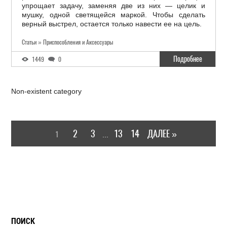
упрощает задачу, заменяя две из них — целик и
мушку, одной светящейся маркой. Чтобы сделать
верный выстрел, остается только навести ее на цель.
Статьи » Приспособления и Аксессуары
Подробнее
1449
0
Non-existent category
2
3
13
14
ДАЛЕЕ »
1
...
ПОИСК