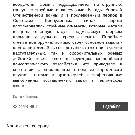
вооружении армий, подразделяются на струйные,
капсульно-струйные и капсульные. В годы Великой
Отечественной войны и в послевоенный период в
Советских Вооруженных силах широко
использовались струйные огнеметы, которые метали
в цель огненную струю, поджигаемую форсом
пламени у дульного среза огнемета. Подобное
огнеметное оружие, помимо своей основной задачи -
поражения живой силы противника как при ведении
наступательных, так и оборонительных боевых
действий несло еще и функцию мощнейшего
психологического воздействия, что приводило в
сочетании с действенным огнем из стрелкового
оружия, танками и артиллерией к эффективному
выполнению поставленных задач в тактическом
звене.
Статьи » Огнеметы
Подробнее
24496
0
Non-existent category