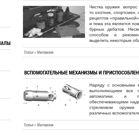
Чистка оружия вопрос 
то охотник, спортсмен,
рецептов «правильной»
и тема эта является по
бурных дебатов. Нес
способов и рекомен
выделить некоторые общ
ИАЛЫ
Статьи » Мастерская
ВСПОМОГАТЕЛЬНЫЕ МЕХАНИЗМЫ И ПРИСПОСОБЛЕНИ
Наряду с основными м
выполняющими все о
автоматики, и пр
обеспечивающими надеж
стрелковом оружии 
различных вспомогател
Статьи » Мастерская