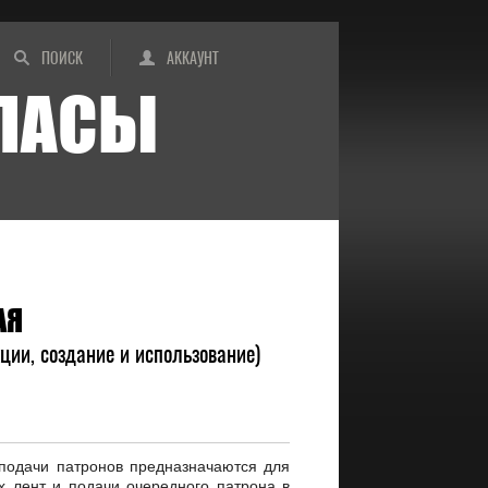
ПОИСК
АККАУНТ
ИПАСЫ
АЯ
кции, создание и использование)
подачи патронов предназначаются для
 лент и подачи очередного патрона в