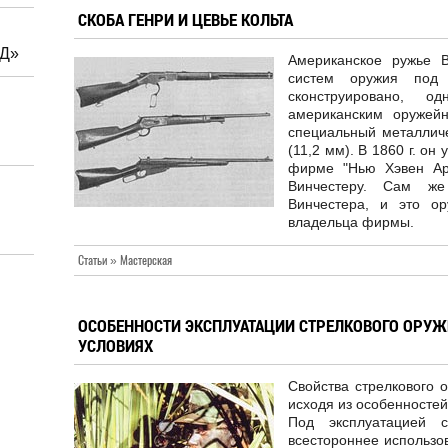
СКОБА ГЕНРИ И ЦЕВЬЕ КОЛЬТА
«Д»
Американское ружье 
систем оружия под 
сконструировано, о
американским оружей
специальный металличе
(11,2 мм). В 1860 г. он
фирме "Нью Хэвен Ар
Винчестеру. Сам же
Винчестера, и это о
владельца фирмы.
Статьи » Мастерская
ОСОБЕННОСТИ ЭКСПЛУАТАЦИИ СТРЕЛКОВОГО ОРУЖ
УСЛОВИЯХ
Свойства стрелкового 
исходя из особенностей
Под эксплуатацией с
всестороннее использов