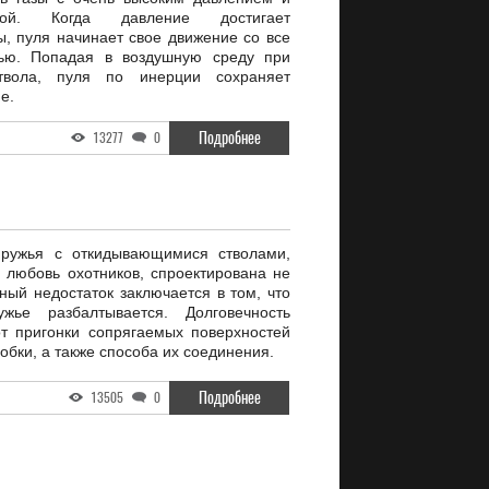
рой. Когда давление достигает
, пуля начинает свое движение со все
тью. Попадая в воздушную среду при
твола, пуля по инерции сохраняет
е.
Подробнее
13277
0
 ружья с откидывающимися стволами,
любовь охотников, спроектирована не
ный недостаток заключается в том, что
ье разбалтывается. Долговечность
т пригонки сопрягаемых поверхностей
робки, а также способа их соединения.
Подробнее
13505
0