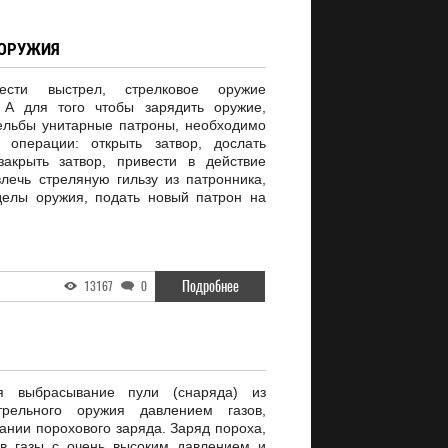
 ОРУЖИЯ
сти выстрел, стрелковое оружие
 А для того чтобы зарядить оружие,
ельбы унитарные патроны, необходимо
 операции: открыть затвор, дослать
закрыть затвор, привести в действие
лечь стреляную гильзу из патронника,
делы оружия, подать новый патрон на
Подробнее
13167
0
я выбрасывание пули (снаряда) из
трельного оружия давлением газов,
ании порохового заряда. Заряд пороха,
 в газы с очень высоким давлением и