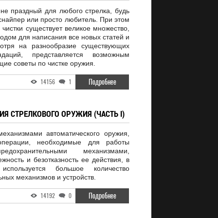
не праздный для любого стрелка, будь
 снайпер или просто любитель. При этом
 чистки существует великое множество,
водом для написания все новых статей и
мотря на разнообразие существующих
даций, представляется возможным
ие советы по чистке оружия.
Подробнее
14156
1
Я СТРЕЛКОВОГО ОРУЖИЯ (ЧАСТЬ I)
еханизмами автоматического оружия,
перации, необходимые для работы
едохранительными механизмами,
ность и безотказность ее действия, в
используется большое количество
ьных механизмов и устройств.
Подробнее
14192
0