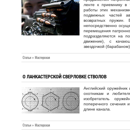
ленте к приемнику в 
работы этих механизмо
подвижных частей ав
возвратных пружин. 
непосредственно осущ
перемещения патронной
подразделяются на п
движение), с кача
звездочкой (барабаном)
Статьи » Мастерская
О ЛАНКАСТЕРСКОЙ СВЕРЛОВКЕ СТВОЛОВ
Английский оружейник 
охотникам и любител
изобретатель оруже
поперечного сечения и
длине канала.
Статьи » Мастерская