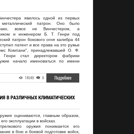
Винчестера явилось одной из первых
металлический патрон. Оно было
днако, вовсе не Винчестером, а
ником и инженером Б. Т. Генри под
ский патрон бокового огня калибра 44
 уступил патент и все права на это ружье
мс Компани", принадлежавшей О. Ф.
 Генри стал директором фабрики
ружие начало именоваться по имени
Подробнее
14549
0
ИЯ В РАЗЛИЧНЫХ КЛИМАТИЧЕСКИХ
оружия оцениваются, главным образом,
 его эксплуатации в войсках.
трелкового оружия понимается его
ание в бою и боевой подготовке войск,