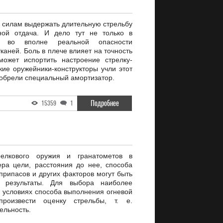
о силам выдержать длительную стрельбу
ной отдача. И дело тут не только в
 во вполне реальной опасности
каней. Боль в плече влияет на точность
ожет испортить настроение стрелку-
кие оружейники-конструкторы учли этот
зобрели специальный амортизатор.
Подробнее
15359
1
елкового оружия и гранатометов в
ера цели, расстояния до нее, способа
припасов и других факторов могут быть
е результаты. Для выбора наиболее
 условиях способа выполнения огневой
роизвести оценку стрельбы, т. е.
ельность.