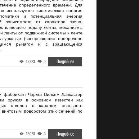
течение определенного времени. Для
в используется кинетическая энергия
томатики и потенциальная энергия
В зависимости от характера звена,
ествляющего подачу ленты, механизмы
 ленты от подвижной системы к ленте
олзунковые (совершающие поперечное
ющимся рычагом и с вращающейся
.
Подробнее
12923
0
и фабрикант Чарльз Вильям Ланкастер
ям оружия в основном известен как
йных стволов с каналом овального
 винтовым поворотом этих сечений по
Подробнее
13028
0