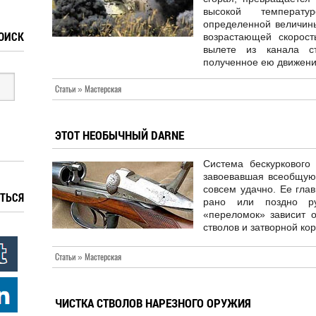
высокой температу
определенной величины
ОИСК
возрастающей скорос
вылете из канала с
полученное ею движени
Статьи » Мастерская
ЭТОТ НЕОБЫЧНЫЙ DARNE
Система бескуркового
завоевавшая всеобщую 
совсем удачно. Ее глав
ТЬСЯ
рано или поздно руж
«переломок» зависит о
стволов и затворной ко
Статьи » Мастерская
ЧИСТКА СТВОЛОВ НАРЕЗНОГО ОРУЖИЯ