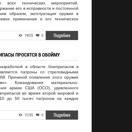
 всех технических мероприятий,
ржание его в исправности и постоянной
аким образом, эксплуатация оружия в
оевое применение и его техническое
Подробнее
14635
0
ИПАСЫ ПРОСЯТСЯ В ОБОЙМУ
азработкой в области боеприпасов в
являются патроны со стреловидными
IW. Причиной появления этого оружия
тво» Командования материально-
чения армии США (ОСО), удивленного
еприпасов во время второй мировой и
 10 до 50 тысяч патронов на каждое
Подробнее
15185
0