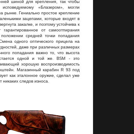
нней шиной для крепления, так чтобы
о исповедуемому «Блазером», могли
а рынке. Гениально простое крепление
аленькими зацепами, которые входят в
ргнута закалке, и поэтому устойчива к
т гарантированное от самоотпирания
и положении средней точки попадания
Смена одного оптического прицела на
удностей, даже при различных размерах
очного попадания важно то, что высота
остается одной и той же. BSM - это
ечивающий хорошую воспроизводимость
онштейн. Магазинный карабин R 93 под
зует как эталонное оружие, сделал уже
т никаких следов износа.