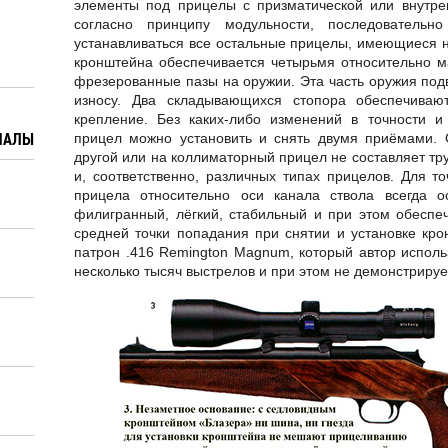
элементы под прицелы с призматической или внутре
согласно принципу модульности, последовательн
устанавливаться все остальные прицелы, имеющиеся н
кронштейна обеспечивается четырьмя относительно м
фрезерованные пазы на оружии. Эта часть оружия подве
износу. Два складывающихся стопора обеспечиваю
крепление. Без каких-либо изменений в точности 
ИАЛЫ
прицел можно установить и снять двумя приёмами. 
другой или на коллиматорный прицел не составляет тр
и, соответственно, различных типах прицелов. Для т
прицела относительно оси канала ствола всегда 
филигранный, лёгкий, стабильный и при этом обесп
средней точки попадания при снятии и установке кр
патрон .416 Remington Magnum, который автор исполь
несколько тысяч выстрелов и при этом не демонстрируе