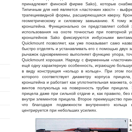
принадлежит финской фирме Sako), которые снабж
Типичным для неё является «ласточкин хвост» - выфр
трапециевидной формы, расширяющаяся кверху. Крон
геометрическому и силовому замыканию. К тому ж
кронштейна. Функционально он представляет собой 
использования на охоте точностью при повторной ус
кронштейнов Sako фиксируются инбусными винтами
Quickmount позволяет, как уже показывает само назв
быстро отделять и устанавливать его с помощью двух з
рычажок одновременно выполняет функцию упора, точ
Quickmount хорошая. Наряду с фирменным «ласточкин
ещё одну характерную особенность, играющую большу
в виду конструкция «кольцо в кольце». При этом по
которого соответствует диаметру корпуса прицела
кронштейна и работает как уплотнительная манжета, 
винтов полукольца на поверхность трубки прицела.
прицела даже при сильной отдаче и, как правило, бе
внутри элементов прицела. Второе преимущество прин
что благодаря подвижности внутреннего кольца 
центрируется при небольших усилиях.