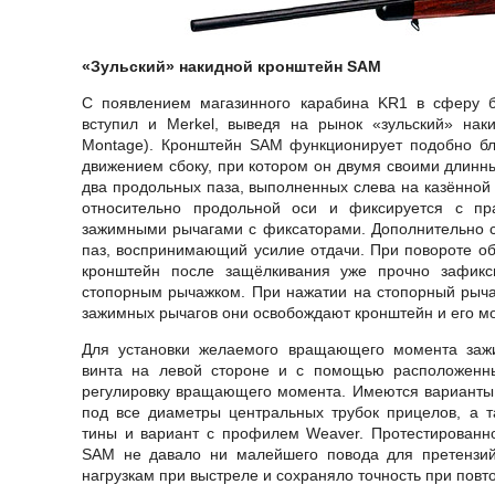
«Зульский» накидной кронштейн SAM
С появлением магазинного карабина KR1 в сферу 
вступил и Merkel, выведя на рынок «зульский» наки
Montage). Кронштейн SAM функционирует подобно бл
движением сбоку, при котором он двумя своими длинн
два продольных паза, выполненных слева на казённой 
относительно продольной оси и фиксируется с п
зажимными рычагами с фиксаторами. Дополнительно с
паз, воспринимающий усилие отдачи. При повороте об
кронштейн после защёлкивания уже прочно зафикс
стопорным рычажком. При нажатии на стопорный рыча
зажимных рычагов они освобождают кронштейн и его мо
Для установки желаемого вращающего момента зажи
винта на левой стороне и с помощью расположенны
регулировку вращающего момента. Имеются варианты
под все диаметры центральных трубок прицелов, а 
тины и вариант с профилем Weaver. Протестированн
SAM не давало ни малейшего повода для претензий
нагрузкам при выстреле и сохраняло точность при повт