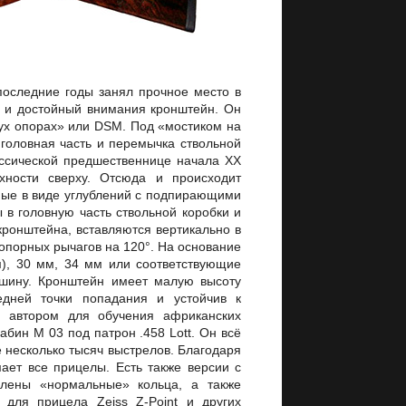
последние годы занял прочное место в
- и достойный внимания кронштейн. Он
вух опорах» или DSM. Под «мостиком на
 головная часть и перемычка ствольной
ассической предшественнице начала XX
хности сверху. Отсюда и происходит
ные в виде углублений с подпирающими
в головную часть ствольной коробки и
ронштейна, вставляются вертикально в
опорных рычагов на 120°. На основание
), 30 мм, 34 мм или соответствующие
шину. Кронштейн имеет малую высоту
едней точки попадания и устойчив к
м автором для обучения африканских
абин М 03 под патрон .458 Lott. Он всё
е несколько тысяч выстрелов. Благодаря
ет все прицелы. Есть также версии с
плены «нормальные» кольца, а также
для прицела Zeiss Z-Point и других