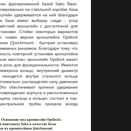
ены фрезерованной базой Sako Base.
езерованная на ствольной коробке база
штейн удерживается на ней благодаря
е база имеет выборку сзади - упор
жёсткий кронштейн с достаточной для
тановке. Стойки некоторых вариантов
; новая версия кронштейна Optilock
ание (Quickmount - быстрая установка)
ажимных рычажков. Благодаря тому, что
ность повторной установки кронштейна
ым хвостом» кронштейн Optilock имеет
ю роль для функциональности. Имеется
лимерное кольцо, внутренний диаметр
, находится внутри стального кольца
оптимально распределяя силу давления
 Это обеспечивает прочное удержание
з повреждения корпуса и расположенных
ципа «кольцо в кольце» состоит в том,
центральная трубка прицела всегда