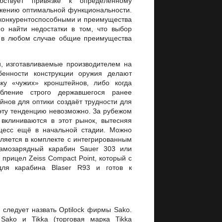
ствует привязке к определённому
тижению оптимальной функциональности.
 конкурентоспособными и преимущества
но найти недостатки в том, что выбор
 и в любом случае общие преимущества
, изготавливаемые производителем на
бенности конструкции оружия делают
ку «чужих» кронштейнов, либо когда
бление строго державшегося ранее
йнов для оптики создаёт трудности для
 эту тенденцию невозможно. За рубежом
вклиниваются в этот рынок, вытесняя
оцесс ещё в начальной стадии. Можно
вляется в комплекте с интегрированным
самозарядный карабин Sauer 303 или
прицел Zeiss Compact Point, который с
для карабина Blaser R93 и готов к
 следует назвать Optilock фирмы Sako.
Sako и Tikka (торговая марка Tikka