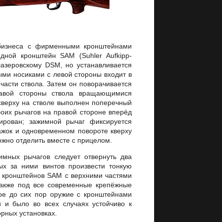
бизнеса с фирменными кронштейнами
дной кронштейн SAM (Suhler Aufkipp-
азеровскому DSM, но устанавливается
ыми носиками с левой стороны входит в
части ствола. Затем он поворачивается
равой стороны ствола вращающимися
верху на стволе выполнен поперечный
оих рычагов на правой стороне вперёд
ирован; зажимной рычаг фиксируется
жок и одновременном повороте кверху
жно отделить вместе с прицелом.
мных рычагов следует отвернуть два
х за ними винтов произвести тонкую
 кронштейнов SAM с верхними частями
также под все современные крепёжные
ое до сих пор оружие с кронштейнами
 и было во всех случаях устойчиво к
орных установках.