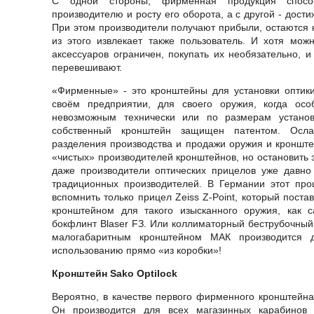
С одной стороны, фирменная продукция способ
производителю и росту его оборота, а с другой - дос
При этом производители получают прибыли, остаются
из этого извлекает также пользователь. И хотя мож
аксессуаров ограничен, покупать их необязательно,
перевешивают.
«Фирменные» - это кронштейны для установки оптики
своём предприятии, для своего оружия, когда осо
невозможным технически или по размерам установ
собственный кронштейн защищен патентом. Осла
разделения производства и продажи оружия и кронште
«чистых» производителей кронштейнов, но остановить
даже производители оптических прицелов уже давно 
традиционных производителей. В Германии этот пр
вспомнить только прицел Zeiss Z-Point, который поста
кронштейном для такого изысканного оружия, как 
бокфлинт Blaser FЗ. Или коллиматорный беструбочный 
малогабаритным кронштейном МАК производится 
использованию прямо «из коробки»!
Кронштейн Sako Optilock
Вероятно, в качестве первого фирменного кронштейна
Он производится для всех магазинных карабинов 