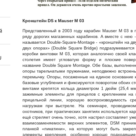
Кронштейн DS к Mauser M 03
Представленный в 2003 году карабин Mauser М 03 в 
й
ряду дорогих магазинных карабинов. А вместе с нею 
называется Double-Square-Montage - «кронштейн на д
двух опорах» (Double Square Bridge) подразумевается
коробки винтовки М 03, которая аналогично своей кл
U
столетия имеет угловатую форму и плоские повер
название Double Square Montage. Обе базы, выполнен
опоры тарельчатыми пружинами, неподвижно встроены 
перемычку. Опоры, посаженные на единое основание к
базовые углубления и фиксируются поворотом обоих ст
винтами крепятся кольца диаметром 1 дюйм (25,4 мм
зажимные элементы для прицелов с креплением на 
прицельной линии, хорошую воспроизводимость ср
нагрузкам при выстреле. На семинаре, проводимо
охотников, при практических занятиях используется кар
ещё стреляет очень точно, хотя настрел составляет уж
взаимозаменяемости верхних элементов, DSM принима
планкой «пикатини», на которую могут быть закре
элементы крепления, особенно хорошо подходящие 