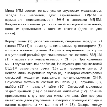
Мина БПМ состоит из корпуса со спусковым механизмом,
заряда ВВ, магнитов, двух взрывателей ВЗД-1М и
взрывателя неизвлекаемости ЭН-6 с запалами МД-5М.
Каждая мина комплектуется стальной кольцевой пластиной,
поясным креплением и гаечным ключом (один на две
мины).
Корпус мины (2) дюралюминиевый, снаряжен зарядом ВВ
(сплав ТГА) (4) с тремя дополнительными детонаторами (3)
из прессованного тротила. В корпусе закреплены три втулки
с внутренней резьбой для ввинчивания взрывателей ВЗД-1М
(1) и взрывателя неизвлекаемости ЭН (5). При хранении
мины втулки закрыты пробками, На втулках для взрывателей
ВЗД-1М закреплена ручка (16) для переноски мины. В
центре мины закреплена втулка (8), в которой смонтирован
спусковой механизм взрывателя неизвлекаемости ЭН-6.
Спусковой механизм состоит из штока (11), пружины (9),
шайбы (13) и накидной гайки (10). Спусковой механизм
закрыт крышкой (14) с резиновым колпачком (12). Крышка
прикреплена к дну корпуса мины винтами. Дно корпуса
имеет кольцевое углубление, в котором с помощью кольца и
винтов закреплены 44 магнита (6 и 15). Зазоры между