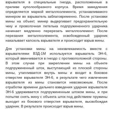
взрывателя в специальные гнезда, расположенные в
приливе куполообразного корпуса. Время замедления
определяется маркой металлоэлемента, устанавливамого
минером во взрыватель заблаговременно. После установки
мины на объект, минер выдергивает предохранительную
чеку и проволочная петелька подпружиненного ударника
начинает медленно перерезать металлоэлемент. После
перезания металлоэлемента, освобожденный ударник
накалывает капсюль взрывателя и происходит взрыв мины.
Для установки мины на неизвлекаемость вместе с
взрывателями ВЗД-1М используется взрыватель ЭН-6,
который ввинчивается в гнездо с противоположной стороны.
В этом случае при закреплении мины на объекте
подпружиненный шток, выступающий из плоской стороны
мины, утапливается внутрь мины и входит в боковое
отверстие взрывателя ЭН-6, в результате чего извлечение
взрывателя из мины становится невозможным. После
отработки времени дальнего взведения ударник взрывателя
ЭН-6 удерживается подпружиненным штоком мины, и при
попытке снять мину с объекта шток под действием пружины
выходит из бокового отверстия взрывателя, высвобождая
ударник. В результате происходит взрыв мины.