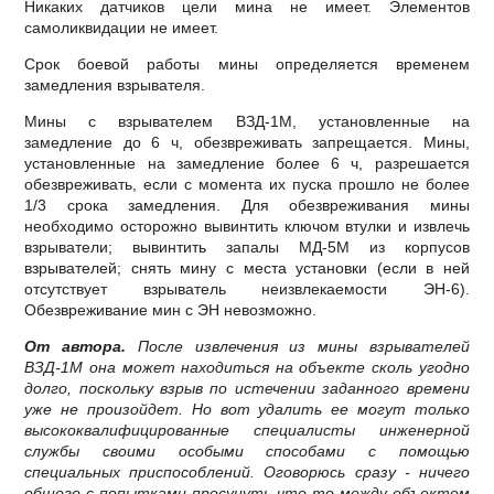
Никаких датчиков цели мина не имеет. Элементов
самоликвидации не имеет.
Срок боевой работы мины определяется временем
замедления взрывателя.
Мины с взрывателем ВЗД-1М, установленные на
замедление до 6 ч, обезвреживать запрещается. Мины,
установленные на замедление более 6 ч, разрешается
обезвреживать, если с момента их пуска прошло не более
1/3 срока замедления. Для обезвреживания мины
необходимо осторожно вывинтить ключом втулки и извлечь
взрыватели; вывинтить запалы МД-5М из корпусов
взрывателей; снять мину с места установки (если в ней
отсутствует взрыватель неизвлекаемости ЭН-6).
Обезвреживание мин с ЭН невозможно.
От автора.
После извлечения из мины взрывателей
ВЗД-1М она может находиться на объекте сколь угодно
долго, поскольку взрыв по истечении заданного времени
уже не произойдет. Но вот удалить ее могут только
высококвалифицированные специалисты инженерной
службы своими особыми способами с помощью
специальных приспособлений. Оговорюсь сразу - ничего
общего с попытками просунуть что-то между объектом