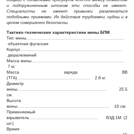
и подпружиненным штоком эти способы не имеют.
Специалисты не имеют привычки развлекаться
подобными приемами. Их действия трудоемки, нудны и в
целом совершенно безопасны.
Тактико-технические характеристики мины БПМ
Тип мины..................................................................................
объектная фугасная
Корпус.....................................................................................
дюралюминий
Масса мины..............................................................................
7 кг.
Масса заряда ВВ
(ТГА)............................................................. 2.8 кг.
Диаметр
мины........................................................................... 25.5
см.
Высота
мины............................................................................. 10 см.
Применяемый
взрыватель.......................................................... ВЗД-1М (2
шт.)
Время