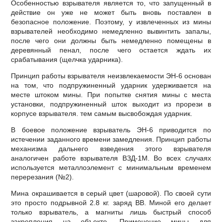
Особенностью взрывателя является то, что запущенный в
действие он уже не может быть вновь поставлен в
безопасное положение. Поэтому, у извлеченных из мины
взрывателей необходимо немедленно вывинтить запалы,
после чего они должны быть немедленно помещены в
деревянный пенал, после чего остается ждать их
срабатывания (щелчка ударника).
Принцип работы взрывателя неизвлекаемости ЭН-6 основан
на том, что подпружиненный ударник удерживается на
месте штоком мины. При попытке снятия мины с места
установки, подпружиненный шток выходит из прорези в
корпусе взрывателя. тем самым высвобождая ударник.
В боевое положение взрыватель ЭН-6 приводится по
истечении заданного времени замедления. Принцип работы
механизма дальнего взведения этого взрывателя
аналогичен работе взрывателя ВЗД-1М. Во всех случаях
используется металлоэлемент с минимальным временем
перерезания (№2).
Мина окрашивается в серый цвет (шаровой). По своей сути
это просто подрывной 2.8 кг. заряд ВВ. Миной его делает
только взрыватель, а магниты лишь быстрый способ
закрепления на объекте. Применение мины для