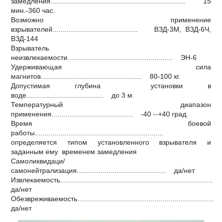
замедления.................................................................... 15
мин.-360 час.
Возможно применение
взрывателей........................................... ВЗД-3М, ВЗД-6Ч,
ВЗД-144
Взрыватель
неизвлекаемости..................................................... ЭН-6
Удерживающая сила
магнитов................................................... 80-100 кг.
Допустимая глубина установки в
воде....................................... до 3 м.
Температурный диапазон
применения......................................... -40 --+40 град.
Время боевой
работы.................................................................
определяется типом установленного взрывателя и
заданным ему временем замедления
Самоликвидаци/
самонейтрализация............................................. да/нет
Извлекаемость.............................................................................
да/нет
Обезвреживаемость.....................................................................
да/нет