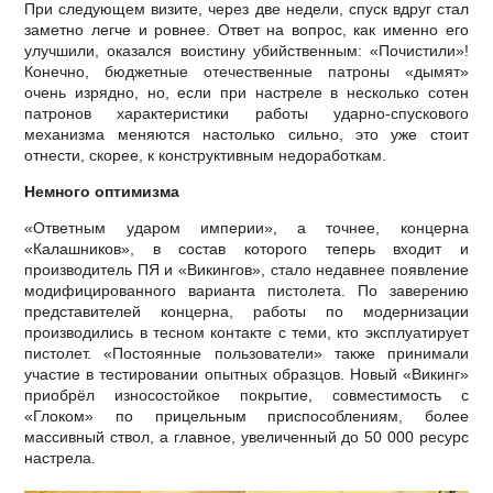
При следующем визите, через две недели, спуск вдруг стал
заметно легче и ровнее. Ответ на вопрос, как именно его
улучшили, оказался воистину убийственным: «Почистили»!
Конечно, бюджетные отечественные патроны «дымят»
очень изрядно, но, если при настреле в несколько сотен
патронов характеристики работы ударно-спускового
механизма меняются настолько сильно, это уже стоит
отнести, скорее, к конструктивным недоработкам.
Немного оптимизма
«Ответным ударом империи», а точнее, концерна
«Калашников», в состав которого теперь входит и
производитель ПЯ и «Викингов», стало недавнее появление
модифицированного варианта пистолета. По заверению
представителей концерна, работы по модернизации
производились в тесном контакте с теми, кто эксплуатирует
пистолет. «Постоянные пользователи» также принимали
участие в тестировании опытных образцов. Новый «Викинг»
приобрёл износостойкое покрытие, совместимость с
«Глоком» по прицельным приспособлениям, более
массивный ствол, а главное, увеличенный до 50 000 ресурс
настрела.