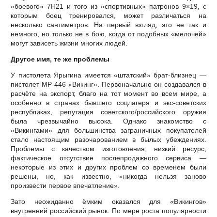
«боевого» 7H21 и того из «спортивных» патронов 9×19, с
которым боец тренировался, может различаться на
несколько сантиметров. На первый взгляд, это не так и
немного, но только не в бою, когда от подобных «мелочей»
могут зависеть жизни многих людей.
Другое имя, те же проблемы
У пистолета Ярыгина имеется «штатский» брат-близнец —
пистолет MP-446 «Викинг». Первоначально он создавался в
расчёте на экспорт, благо на тот момент во всем мире, а
особенно в странах бывшего соцлагеря и экс-советских
республиках, репутация советского/российского оружия
была чрезвычайно высока. Однако знакомство с
«Викингами» для большинства заграничных покупателей
стало настоящим разочарованием в былых убеждениях.
Проблемы с качеством изготовления, низкий ресурс,
фактическое отсутствие послепродажного сервиса —
некоторые из этих и других проблем со временем были
решены, но, как известно, «никогда нельзя заново
произвести первое впечатление».
Зато неожиданно ёмким оказался для «Викингов»
внутренний российский рынок. По мере роста популярности