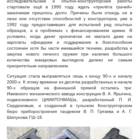
исследовательские и опытно-конструкторские работы
стартовали ещё в 1990 году, ждать «прилёта грачей»
заказчикам пришлось долго. Причины были отнюдь не в
лени или отсутствии способностей у конструкторов, уже в
1992 году предоставивших для испытаний ряд опытных
образцов, а в проблемах с финансированием армии. В
условиях, когда денег хронически не хватало даже на
зарплаты офицерам и поддержание в боеспособном
состоянии хотя бы части имевшейся техники, разработка и
закупка нового личного оружия при наличии большого
количества макаровых выглядела далеко не самым
приоритетным направлением.
Ситуация стала выправляться лишь к концу 90-х и началу
2000-х. К этому времени из десятка разработанных в начале
90-х образцов на финишной прямой остались три:
Ижевского механического завода конструкции В. А. Ярыгина,
подмосковного ЦНИИТОЧМАШа, разработанный П. И.
Сердюковым, и созданный в тульском Конструкторском
бюро приборостроения тандемом В. П. Грязева и А. Г.
Шипунова ГШ-18.