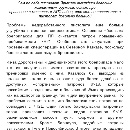
Сам по себе пистолет Ярыгина выглядит довольно
компактным оружием, однако при
сравнении с массивным АПС видно, что это не совсем так и
пистолет довольно большой
Проблемы недоработанного пистолета ещё больше
усугубила патронная «пересортица». Основным «боевым»
боеприпасом для ПЯ считается патрон повышенной
пробиваемости 7H21. Особенно это актуально при
проведении спецопераций на Северном Кавказе, поскольку
боевики часто используют бронежилеты.
Из-за дороговизны и дефицитности этого боеприпаса мало
кто из «служивых» имеет возможность проводить все
тренировки именно с ним. Казалось бы, выходом из
положения стало использование куда более дешёвых и
доступных «спортивных» патронов 9×19, которые
российские заводы начали в больших объёмах производить
как на экспорт за границу, так и для внутреннего рынка. Но
проблема состоит в том, что баллистика этих патронов не
совпадает с 7H21. Один только барнаульский патронный
завод производит несколько видов патронов 9×19,
различающихся массой пули, формой и другими
показателями. Кроме Барнаула, подобные патроны
выпускают в Туле и Новосибирске. В итоге точка попадания