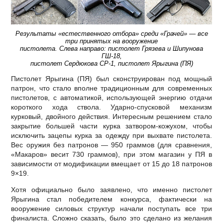
Результаты «естественного отбора» среди «Грачей» — все
три принятых на вооружение
пистолета. Слева направо: пистолет Грязева и Шипунова
ГШ-18,
пистолет Сердюкова СР-1, пистолет Ярыгина (ПЯ)
Пистолет Ярыгина (ПЯ) был сконструирован под мощный
патрон, что стало вполне традиционным для современных
пистолетов, с автоматикой, использующей энергию отдачи
короткого хода ствола. Ударно-спусковой механизм
курковый, двойного действия. Интересным решением стало
закрытие большей части курка затвором-кожухом, чтобы
исключить зацепы курка за одежду при выхвате пистолета.
Вес оружия без патронов — 950 граммов (для сравнения,
«Макаров» весит 730 граммов), при этом магазин у ПЯ в
зависимости от модификации вмещает от 15 до 18 патронов
9×19.
Хотя официально было заявлено, что именно пистолет
Ярыгина стал победителем конкурса, фактически на
вооружение силовых структур начали поступать все три
финалиста. Сложно сказать, было это сделано из желания