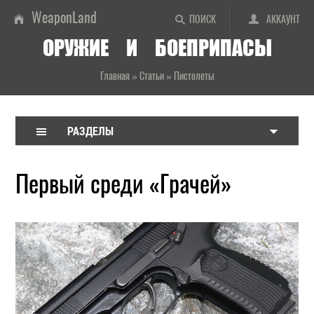
WeaponLand
ПОИСК
АККАУНТ
ОРУЖИЕ И БОЕПРИПАСЫ
Главная
»
Статьи
»
Пистолеты
РАЗДЕЛЫ
Первый среди «Грачей»