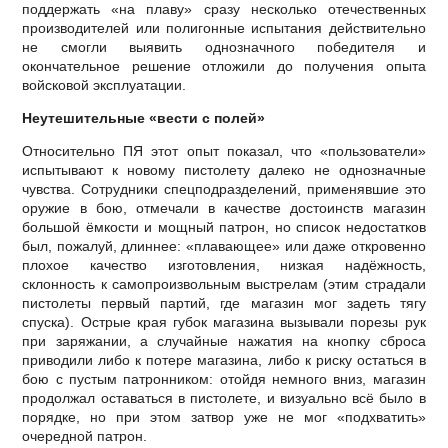
поддержать «на плаву» сразу несколько отечественных
производителей или полигонные испытания действительно
не смогли выявить однозначного победителя и
окончательное решение отложили до получения опыта
войсковой эксплуатации.
Неутешительные «вести с полей»
Относительно ПЯ этот опыт показал, что «пользователи»
испытывают к новому пистолету далеко не однозначные
чувства. Сотрудники спецподразделений, применявшие это
оружие в бою, отмечали в качестве достоинств магазин
большой ёмкости и мощный патрон, но список недостатков
был, пожалуй, длиннее: «плавающее» или даже откровенно
плохое качество изготовления, низкая надёжность,
склонность к самопроизвольным выстрелам (этим страдали
пистолеты первый партий, где магазин мог задеть тягу
спуска). Острые края губок магазина вызывали порезы рук
при заряжании, а случайные нажатия на кнопку сброса
приводили либо к потере магазина, либо к риску остаться в
бою с пустым патронником: отойдя немного вниз, магазин
продолжал оставаться в пистолете, и визуально всё было в
порядке, но при этом затвор уже не мог «подхватить»
очередной патрон.