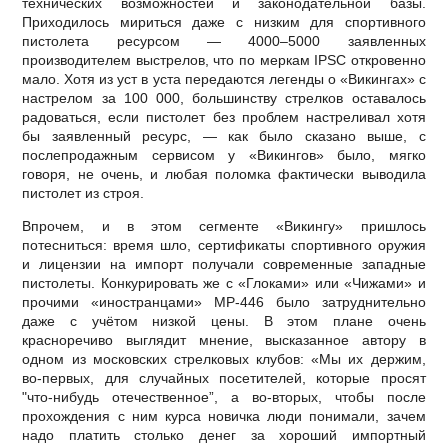
технических возможностей и законодательной базы.
Приходилось мириться даже с низким для спортивного
пистолета ресурсом — 4000–5000 заявленных
производителем выстрелов, что по меркам IPSC откровенно
мало. Хотя из уст в уста передаются легенды о «Викингах» с
настрелом за 100 000, большинству стрелков оставалось
радоваться, если пистолет без проблем настреливал хотя
бы заявленный ресурс, — как было сказано выше, с
послепродажным сервисом у «Викингов» было, мягко
говоря, не очень, и любая поломка фактически выводила
пистолет из строя.
Впрочем, и в этом сегменте «Викингу» пришлось
потесниться: время шло, сертификаты спортивного оружия
и лицензии на импорт получали современные западные
пистолеты. Конкурировать же с «Глоками» или «Чижами» и
прочими «иностранцами» MP-446 было затруднительно
даже с учётом низкой цены. В этом плане очень
красноречиво выглядит мнение, высказанное автору в
одном из московских стрелковых клубов: «Мы их держим,
во-первых, для случайных посетителей, которые просят
"что-нибудь отечественное”, а во-вторых, чтобы после
прохождения с ним курса новичка люди понимали, зачем
надо платить столько денег за хороший импортный