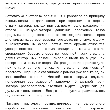
возвратного механизмов, прицельных приспособлений и
щечек.
Автоматика пистолета Кольт М 1911 работала по принципу
использования отдачи ствола при коротком его ходе и
отдачи затвора, так как при выстреле после расцепления
ствола и кожуха-затвора давление пороховых газов
продолжало еще некоторое время воздействовать через
дно гильзы на затвор, вызывая его дополнительную отдачу.
К конструктивным особенностям этого оружия относится
усовершенствованная схема запирания канала ствола
сцеплением боевых упоров на казенной части ствола с
двумя секторными пазами, выполненными на внутренней
поверхности кожух-затвора. Их расцепление происходило
при откате за счет снижения ствола в вертикальной
плоскости, шарнирно связанного с рамкой уже только одной
качающейся серьгой. Нижней осью серьги служила
поперечная ось затворной задержки. В дульной части
затвора располагалась съемная муфта, удерживающая
дульную часть ствола. Возвратная пружина размещалась
под стволом в канале рамки.
Питание пистолета осуществлялось из однорядного
коробчатого магазина емкостью 7 патронов,