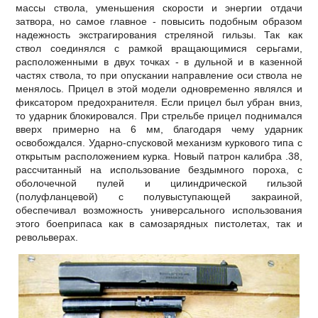
массы ствола, уменьшения скорости и энергии отдачи
затвора, но самое главное - повысить подобным образом
надежность экстрагирования стреляной гильзы. Так как
ствол соединялся с рамкой вращающимися серьгами,
расположенными в двух точках - в дульной и в казенной
частях ствола, то при опускании направление оси ствола не
менялось. Прицел в этой модели одновременно являлся и
фиксатором предохранителя. Если прицел был убран вниз,
то ударник блокировался. При стрельбе прицел поднимался
вверх примерно на 6 мм, благодаря чему ударник
освобождался. Ударно-спусковой механизм куркового типа с
открытым расположением курка. Новый патрон калибра .38,
рассчитанный на использование бездымного пороха, с
оболочечной пулей и цилиндрической гильзой
(полуфланцевой) с полувыступающей закраиной,
обеспечивал возможность универсального использования
этого боеприпаса как в самозарядных пистолетах, так и
револьверах.