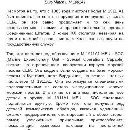
Euro Match и М 1991А1
Несмотря на то, что с 1985 года пистолет Кольт М 1911 А1
был официально снят с вооружения в вооруженных силах
США, он все равно продолжает и по сей день
использоваться в армии и правоохранительных органах
Соединенных Штатов. В конце ХХ столетия, невзирая на
почти столетний возраст, пистолет Кольт вновь вернули на
государственную службу.
Так, этот пистолет под обозначением М 1911А1 МЕU - SOС
(Маrine Ехреditionary Unit - Special Operations Capable)
состоит на ограниченном вооружении корпуса морской
пехоты США. Эта модель была создана на базе морской
пехоты в Куантико, штат Вирджиния, на основе штатных
пистолетов М 1911А1. Они используются специальными
подразделениями из состава экспедиционного корпуса
морской пехоты. В отличие от штатных пистолетов, все
детали в оружии М 1911А1 МЕU - SOС тщательно
подгоняются вручную. Кроме того, они получили ряд
деталей коммерческих образцов, включая удлиненный
флажок предохранителя, смонтированный с обеих сторон
рамки; увеличенные прицельные приспособления;
нескользящие резиновые накладки на пистолетной