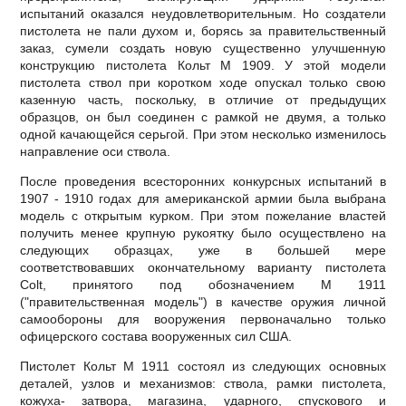
испытаний оказался неудовлетворительным. Но создатели
пистолета не пали духом и, борясь за правительственный
заказ, сумели создать новую существенно улучшенную
конструкцию пистолета Кольт М 1909. У этой модели
пистолета ствол при коротком ходе опускал только свою
казенную часть, поскольку, в отличие от предыдущих
образцов, он был соединен с рамкой не двумя, а только
одной качающейся серьгой. При этом несколько изменилось
направление оси ствола.
После проведения всесторонних конкурсных испытаний в
1907 - 1910 годах для американской армии была выбрана
модель с открытым курком. При этом пожелание властей
получить менее крупную рукоятку было осуществлено на
следующих образцах, уже в большей мере
соответствовавших окончательному варианту пистолета
Соlt, принятого под обозначением М 1911
("правительственная модель") в качестве оружия личной
самообороны для вооружения первоначально только
офицерского состава вооруженных сил США.
Пистолет Кольт М 1911 состоял из следующих основных
деталей, узлов и механизмов: ствола, рамки пистолета,
кожуха- затвора, магазина, ударного, спускового и