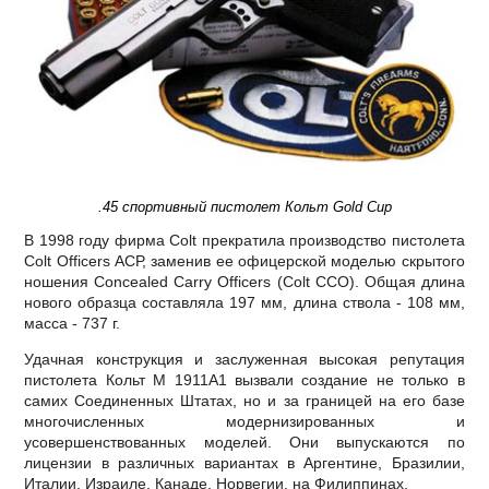
.45 спортивный пистолет Кольт Gold Cup
В 1998 году фирма Colt прекратила производство пистолета
Соlt Оfficers АСР, заменив ее офицерской моделью скрытого
ношения Соncealed Саrry Оfficers (Соlt ССО). Общая длина
нового образца составляла 197 мм, длина ствола - 108 мм,
масса - 737 г.
Удачная конструкция и заслуженная высокая репутация
пистолета Кольт М 1911А1 вызвали создание не только в
самих Соединенных Штатах, но и за границей на его базе
многочисленных модернизированных и
усовершенствованных моделей. Они выпускаются по
лицензии в различных вариантах в Аргентине, Бразилии,
Италии, Израиле, Канаде, Норвегии, на Филиппинах.