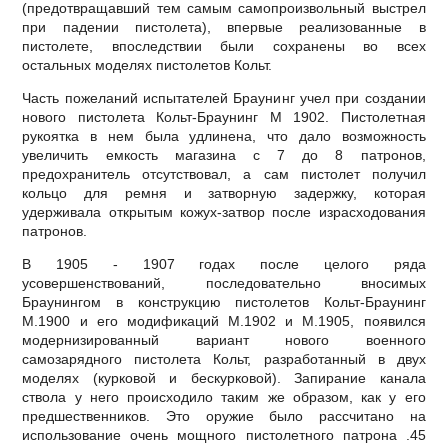
(предотвращавший тем самым самопроизвольный выстрел
при падении пистолета), впервые реализованные в
пистолете, впоследствии были сохранены во всех
остальных моделях пистолетов Кольт.
Часть пожеланий испытателей Браунинг учел при создании
нового пистолета Кольт-Браунинг М 1902. Пистолетная
рукоятка в нем была удлинена, что дало возможность
увеличить емкость магазина с 7 до 8 патронов,
предохранитель отсутствовал, а сам пистолет получил
кольцо для ремня и затворную задержку, которая
удерживала открытым кожух-затвор после израсходования
патронов.
В 1905 - 1907 годах после целого ряда
усовершенствований, последовательно вносимых
Браунингом в конструкцию пистолетов Кольт-Браунинг
М.1900 и его модификаций М.1902 и М.1905, появился
модернизированный вариант нового военного
самозарядного пистолета Кольт, разработанный в двух
моделях (курковой и бескурковой). Запирание канала
ствола у него происходило таким же образом, как у его
предшественников. Это оружие было рассчитано на
использование очень мощного пистолетного патрона .45