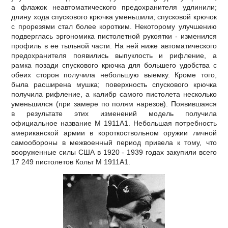
а флажок неавтоматического предохранителя удлинили;
длину хода спускового крючка уменьшили; спусковой крючок
с прорезями стал более коротким. Некоторому улучшению
подверглась эргономика пистолетной рукоятки - изменился
профиль в ее тыльной части. На ней ниже автоматического
предохранителя появились выпуклость и рифление, а
рамка позади спускового крючка для большего удобства с
обеих сторон получила небольшую выемку. Кроме того,
была расширена мушка; поверхность спускового крючка
получила рифление, а калибр самого пистолета несколько
уменьшился (при замере по полям нарезов). Появившаяся
в результате этих изменений модель получила
официальное название М 1911А1. Небольшая потребность
американской армии в короткоствольном оружии личной
самообороны в межвоенный период привела к тому, что
вооруженные силы США в 1920 - 1939 годах закупили всего
17 249 пистолетов Кольт М 1911А1.