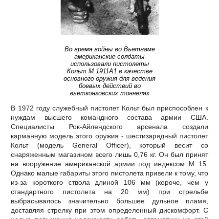
Во время войны во Вьетнаме
американские солдаты
использовали пистолеты
Кольт М 1911А1 в качестве
основного оружия для ведения
боевых действий во
вьетконговских тоннелях
В 1972 году служебный пистолет Кольт был приспособлен к
нуждам высшего командного состава армии США.
Специалисты Рок-Айлендского арсенала создали
карманную модель этого оружия - шестизарядный пистолет
Кольт (модель General Officer), который весит со
снаряженным магазином всего лишь 0,76 кг. Он был принят
на вооружение американской армии под индексом М 15.
Однако малые габариты этого пистолета привели к тому, что
из-за короткого ствола длиной 106 мм (короче, чем у
стандартного пистолета на 20 мм) при стрельбе
выбрасывалось значительно большее дульное пламя,
доставляя стрелку при этом определенный дискомфорт. С