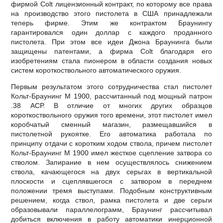
фирмой Colt лицензионный контракт, по которому все права
на производство этого пистолета в США принадлежали
теперь фирме. Этим же контрактом Браунингу
гарантировался один доллар с каждого проданного
пистолета. При этом все идеи Джона Браунинга были
защищены патентами, а фирма Colt благодаря его
изобретениям стала пионером в области создания новых
систем короткоствольного автоматического оружия.
Первым результатом этого сотрудничества стал пистолет
Кольт-Браунинг М 1900, рассчитанный под мощный патрон
.38 АСР. В отличие от многих других образцов
короткоствольного оружия того времени, этот пистолет имел
коробчатый сменный магазин, размещавшийся в
пистолетной рукоятке. Его автоматика работала по
принципу отдачи с коротким ходом ствола, причем пистолет
Кольт-Браунинг М 1900 имел жесткое сцепление затвора со
стволом. Запирание в нем осуществлялось снижением
ствола, качающегося на двух серьгах в вертикальной
плоскости и сцеплявшегося с затвором в переднем
положении тремя выступами. Подобным конструктивным
решением, когда ствол, рамка пистолета и две серьги
образовывали параллелограмм, Браунинг рассчитывал
добиться включения в работу автоматики инерционной