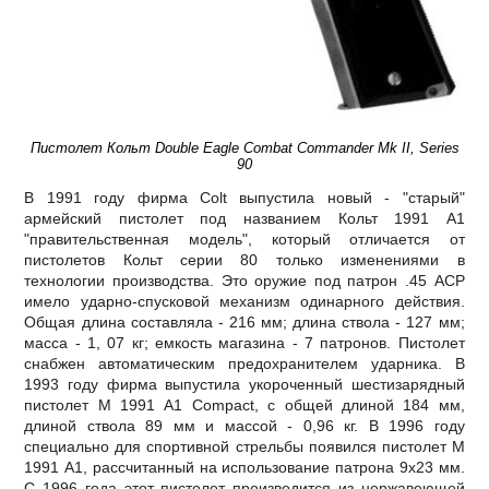
Пистолет Кольт Double Eagle Сombat Сommander Mk II, Series
90
В 1991 году фирма Соlt выпустила новый - "старый"
армейский пистолет под названием Кольт 1991 А1
"правительственная модель", который отличается от
пистолетов Кольт серии 80 только изменениями в
технологии производства. Это оружие под патрон .45 АСР
имело ударно-спусковой механизм одинарного действия.
Общая длина составляла - 216 мм; длина ствола - 127 мм;
масса - 1, 07 кг; емкость магазина - 7 патронов. Пистолет
снабжен автоматическим предохранителем ударника. В
1993 году фирма выпустила укороченный шестизарядный
пистолет М 1991 А1 Сompact, с общей длиной 184 мм,
длиной ствола 89 мм и массой - 0,96 кг. В 1996 году
специально для спортивной стрельбы появился пистолет М
1991 А1, рассчитанный на использование патрона 9х23 мм.
С 1996 года этот пистолет производится из нержавеющей