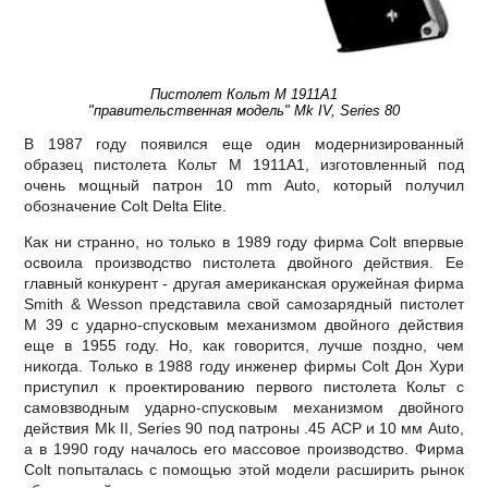
Пистолет Кольт М 1911А1
"правительственная модель" Mk IV, Series 80
В 1987 году появился еще один модернизированный
образец пистолета Кольт М 1911А1, изготовленный под
очень мощный патрон 10 mm Auto, который получил
обозначение Соlt Delta Elite.
Как ни странно, но только в 1989 году фирма Colt впервые
освоила производство пистолета двойного действия. Ее
главный конкурент - другая американская оружейная фирма
Smith & Wesson представила свой самозарядный пистолет
М 39 с ударно-спусковым механизмом двойного действия
еще в 1955 году. Но, как говорится, лучше поздно, чем
никогда. Только в 1988 году инженер фирмы Colt Дон Хури
приступил к проектированию первого пистолета Кольт с
самовзводным ударно-спусковым механизмом двойного
действия Mk II, Series 90 под патроны .45 АСР и 10 мм Аuto,
а в 1990 году началось его массовое производство. Фирма
Colt попыталась с помощью этой модели расширить рынок