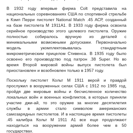
В 1932 году впервые фирма Colt представила на
национальных соревнованиях США по спортивной стрельбе
в Кэмп Перри пистолет National Match .45 АСР, созданный
на базе пистолета М 1911А1. В 1933 году фирма освоила
серийное производство этого целевого пистолета. Оружие
полностью собиралось вручную из деталей с
минимальными возможными допусками. Первоначально
модель укомплектовывалась стандартным
микрометрическим прицелом Стивенса. В 1935 году было
освоено его производство под патрон .38 Super. Но во
время Второй мировой войны выпуск пистолета был
приостановлен и возобновлен только в 1957 году.
Поскольку пистолет Кольт М 1911 верой и правдой
прослужил в вооруженных силах США с 1912 по 1985 год,
пройдя две мировые войны и бесчисленное количество
локальных войн и военных конфликтов, в которых приняли
участие джи-ай, то это оружие за многие десятилетия
службы в армии стало символом американских
самозарядных пистолетов. И в настоящее время пистолеты
.45 калибра Кольт М 1911 А1 все еще продолжают
находиться на вооружении армий более чем в 50
государствах.