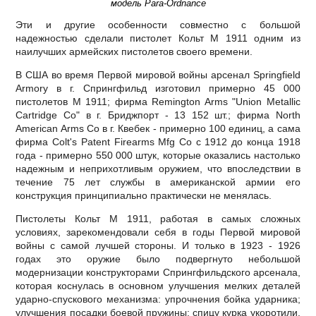
модель Para-Ordnance
Эти и другие особенности совместно с большой
надежностью сделали пистолет Кольт М 1911 одним из
наилучших армейских пистолетов своего времени.
В США во время Первой мировой войны арсенал Springfield
Armory в г. Спрингфильд изготовил примерно 45 000
пистолетов М 1911; фирма Remington Arms "Union Metallic
Cartridge Co" в г. Бриджпорт - 13 152 шт.; фирма North
American Arms Co в г. Квебек - примерно 100 единиц, а сама
фирма Colt's Patent Firearms Mfg Co с 1912 до конца 1918
года - примерно 550 000 штук, которые оказались настолько
надежным и неприхотливым оружием, что впоследствии в
течение 75 лет службы в американской армии его
конструкция принципиально практически не менялась.
Пистолеты Кольт М 1911, работая в самых сложных
условиях, зарекомендовали себя в годы Первой мировой
войны с самой лучшей стороны. И только в 1923 - 1926
годах это оружие было подвергнуто небольшой
модернизации конструкторами Спрингфильдского арсенала,
которая коснулась в основном улучшения мелких деталей
ударно-спускового механизма: упрочнения бойка ударника;
улучшения посадки боевой пружины; спицу курка укоротили,