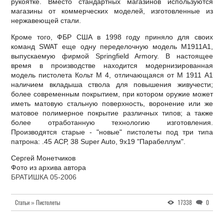
рукоятке. Вместо стандартных магазинов используются
магазины от коммерческих моделей, изготовленные из
нержавеющей стали.
Кроме того, ФБР США в 1998 году приняло для своих
команд SWAT еще одну переделочную модель М1911А1,
выпускаемую фирмой Springfield Armory. В настоящее
время в производстве находится модернизированная
модель пистолета Кольт М 4, отличающаяся от М 1911 А1
наличием вкладыша ствола для повышения живучести;
более современным покрытием, при котором оружие может
иметь матовую стальную поверхность, воронение или же
матовое полимерное покрытие различных типов; а также
более отработанную технологию изготовления.
Производятся старые - "новые" пистолеты под три типа
патрона: .45 АСР, 38 Super Auto, 9x19 "Парабеллум".
Сергей Монетчиков
Фото из архива автора
БРАТИШКА 05-2006
Статьи » Пистолеты
17338
0