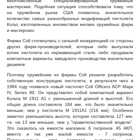
многочисленные специализированные оружейные
мастерские. Подобная ситуация способствовала тому, что
на оружейном рынке США появилось значительное
количество самых разнообразных модификаций пистолета
Кольт, изготовленных множеством мелких оружейных фирм
и мастерских.
Фирма Colt столкнулась с сильной конкуренцией со стороны
других фирм-производителей, которые либо выпускали
копии пистолета из нержавеющей стали, либо продавали
компактные варианты заводского производства значительно
дешевле.
Поэтому оружейники из фирмы Colt решили разработать
собственную конструкцию пистолета, в результате чего в
1984 году появился новый пистолет Colt Officers ACP Марк
IV, Series 80. Он представлял собой компактный вариант
Кольта М 1911 А1 с уменьшенной длиной и высотой. Его
общая длина составляла 184 мм, что было значительно
меньше, чем у пистолета М 1911А1 (216 мм). Особенно
заметно уменьшилась высота, которая составляла 127 мм,
т.е. на 13 мм меньше, чем у "правительственной модели".
Это сказалось на емкости магазина: 6 патронов .45 АКП,
вместо и так уже малой емкости - 7 патронов.