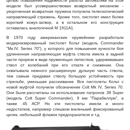
целью повышения надежности работы автоматики на этой
модели был усовершенствован возвратный механизм -
укороченная возвратная пружина получила телескопический
направляющий стрежень. Кроме того, пистолет имел более
короткий кожух-затвор, а в остальном его конструкция
оставалась аналогичной М 1911А1.
В 1970 году американские оружейники разработали
модернизированный пистолет Кольт (модель Сommander
"Мк.IV, Series 70"), у которого для повышения кучности боя
удлиненная направляющая муфта ствола имела в задней
части прорези в виде пружинящих лепестков, удерживавших
ствол от колебаний при его откате и снижении. Она
охватывала немного расширенную дульную часть ствола,
тем самым придавая стволу большую устойчивость при
стрельбе, уменьшая рассеивание. Все пистолеты Кольт с
новой муфтой получили обозначение Colt Mk IV, Series 70.
Они были рассчитаны на использование патронов .38 Super
(модель Colt Super Сommander), 9 мм "Парабеллум", а
также .45 АCP. Но эти пистолеты имели и много
недостатков, например слишком маленький фиксированный
целик, небольшой флажок предохранителя и т.д.