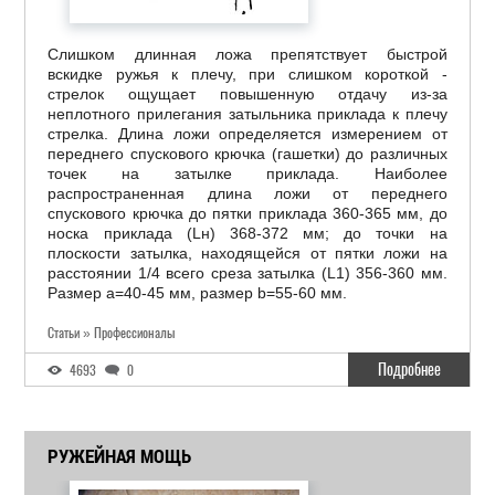
Слишком длинная ложа препятствует быстрой
вскидке ружья к плечу, при слишком короткой -
стрелок ощущает повышенную отдачу из-за
неплотного прилегания затыльника приклада к плечу
стрелка. Длина ложи определяется измерением от
переднего спускового крючка (гашетки) до различных
точек на затылке приклада. Наиболее
распространенная длина ложи от переднего
спускового крючка до пятки приклада 360-365 мм, до
носка приклада (Lн) 368-372 мм; до точки на
плоскости затылка, находящейся от пятки ложи на
расстоянии 1/4 всего среза затылка (L1) 356-360 мм.
Размер a=40-45 мм, размер b=55-60 мм.
Статьи » Профессионалы
Подробнее
4693
0
РУЖЕЙНАЯ МОЩЬ