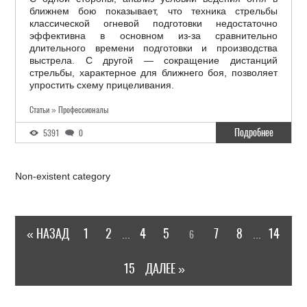
ближнем бою показывает, что техника стрельбы
классической огневой подготовки недостаточно
эффективна в основном из-за сравнительно
длительного времени подготовки и производства
выстрела. С другой — сокращение дистанций
стрельбы, характерное для ближнего боя, позволяет
упростить схему прицеливания.
Статьи » Профессионалы
Подробнее
5391
0
Non-existent category
« НАЗАД
1
2
4
5
7
8
14
6
...
...
15
ДАЛЕЕ »