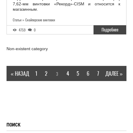
7,62-мм винтовки «Рекорд»-CISM и относится к
магазинным.
Статьи » Снайперские винтовки
Подробнее
4759
0
Non-existent category
« НАЗАД
1
2
4
5
6
7
ДАЛЕЕ »
3
ПОИСК