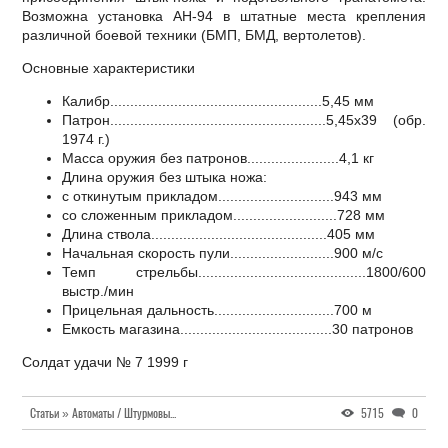
Возможна установка АН-94 в штатные места крепления
различной боевой техники (БМП, БМД, вертолетов).
Основные характеристики
Калибр.....................................................5,45 мм
Патрон......................................................5,45х39 (обр.
1974 г.)
Масса оружия без патронов.......................4,1 кг
Длина оружия без штыка ножа:
с откинутым прикладом.............................943 мм
со сложенным прикладом..........................728 мм
Длина ствола............................................405 мм
Начальная скорость пули..........................900 м/с
Темп стрельбы..........................................1800/600
выстр./мин
Прицельная дальность..............................700 м
Емкость магазина......................................30 патронов
Солдат удачи № 7 1999 г
Статьи » Автоматы / Штурмовые винтовки
5715
0