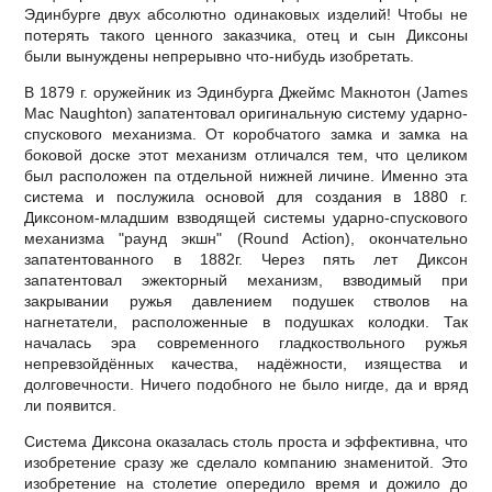
Эдинбурге двух абсолютно одинаковых изделий! Чтобы не
потерять такого ценного заказчика, отец и сын Диксоны
были вынуждены непрерывно что-нибудь изобретать.
В 1879 г. оружейник из Эдинбурга Джеймс Макнотон (James
Mac Naughton) запатентовал оригинальную систему ударно-
спускового механизма. От коробчатого замка и замка на
боковой доске этот механизм отличался тем, что целиком
был расположен па отдельной нижней личине. Именно эта
система и послужила основой для создания в 1880 г.
Диксоном-младшим взводящей системы ударно-спускового
механизма "раунд экшн" (Round Action), окончательно
запатентованного в 1882г. Через пять лет Диксон
запатентовал эжекторный механизм, взводимый при
закрывании ружья давлением подушек стволов на
нагнетатели, расположенные в подушках колодки. Так
началась эра современного гладкоствольного ружья
непревзойдённых качества, надёжности, изящества и
долговечности. Ничего подобного не было нигде, да и вряд
ли появится.
Система Диксона оказалась столь проста и эффективна, что
изобретение сразу же сделало компанию знаменитой. Это
изобретение на столетие опередило время и дожило до