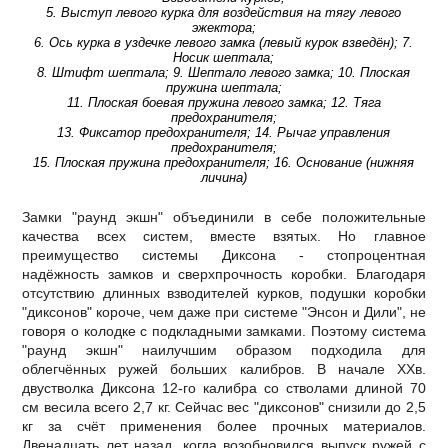
5. Выступ левого курка для воздействия на тягу левого
эжектора;
6. Ось курка в уздечке левого замка (левый курок взведён); 7.
Носик шептала;
8. Штифт шептала; 9. Шептало левого замка; 10. Плоская
пружина шептала;
11. Плоская боевая пружина левого замка; 12. Тяга
предохранителя;
13. Фиксатор предохранителя; 14. Рычаг управления
предохранителя;
15. Плоская пружина предохранителя; 16. Основание (нижняя
личина)
Замки "раунд экшн" объединили в себе положительные
качества всех систем, вместе взятых. Но главное
преимущество системы Диксона - стопроцентная
надёжность замков и сверхпрочность коробки. Благодаря
отсутствию длинных взводителей курков, подушки коробки
"диксонов" короче, чем даже при системе "Энсон и Дили", не
говоря о колодке с подкладными замками. Поэтому система
"раунд экшн" наилучшим образом подходила для
облегчённых ружей больших калибров. В начале XXв.
двустволка Диксона 12-го калибра со стволами длиной 70
см весила всего 2,7 кг. Сейчас вес "диксонов" снизили до 2,5
кг за счёт применения более прочных материалов.
Двенадцать лет назад, когда возобновился выпуск ружей с