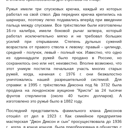
Ружья имели три спусковых крючка, каждый из которых
работал на свой ствол. Два передних крючка крепились на
шарнирах, поэтому легко подавались вперёд при введении
пальца между спусками. Все трёхстволки были изготовлены
16-го калибра, имели боковой рычаг затвора, который
работал исключительно мягко и не требовал больших
усилий при открывании. Степень дульных сужений
возрастала от правого ствола к левому: правый - цилиндр,
средний - получок, левый - полный чок. Известно, что одно
из одиннадцати ружей было продано в Россию, но
сохранилось оно или нет, неизвестно. Вполне возможно, что
этот уникум постигла печальная участь многих старых
ружей, когда, начиная с 1976 г. они безжалостно
уничтожались нашей разрешительной системой. Для
справки: в 1995 г. трёхстволка Диксона под № 3732 была
продана на лондонском аукционе "Кристи" за 24 тысячи
фунтов стерлингов (около 40 тысяч долларов). А
изготовлено это ружьё было в 1882 году.
Последний представитель фамильного клана Диксонов
отошёл от дел в 1923 г. Как семейное предприятие
мастерская "Джон Диксон и сын" просуществовала до 1936
г., когда, в конце концов, была преобразована в общество с