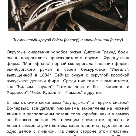
Знаменитый «раунд боди» (вверху) и «раунд экшн» (внизу)
Округлые очертания коробки ружья Диксона "раунд боди"
очень понравились производителям оружия. Французская
фирма "Манюфранс" первой скопировала внешние формы
эдинбургского ружья в своей бескурковке "Идеаль",
выпущенной в 1884г. Сейчас ружья с округлой коробкой
выпускают десятки фирм. Среди них такие знаменитости,
как "Вильям Пауэлл", "Томас Босс и Ко", "Когсвелл и
Харрисон". "Лебо-Куралли", "Фамарс" и другие.
В чём отличие механизма "раунд экшн" от других систем?
Во-первых, все детали механизма закреплены на нижней
личине и расположены позади тела коробки, как и в замках
на боковых досках. Но несущим элементом правого и
левого замков служит вертикальная пластина, сделанная за
одно целое с личиной. На левой стороне этой пластины