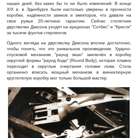
наших дней, без каких бы то ни было изменений. В конце
XIX в. в Эдинбурге были настолько уверены в прочности
коробки, надёжности замков и эжекторов, что давали на
свои ружья 20-летнюю гарантию. Сейчас столетние
двустволки Диксона уходят на аукционах "Сотбис" и "Кристи"
за тысячи фунтов стерлингов.
Одного взгляда на двустволку Диксона вполне достаточно,
чтобы понять, что это уникальное произведение. Ударно-
спусковой механизм "раунд экшн" заключён в коробку
округлой формы "раунд боди" (Round Body), которая плавно
переходит в округлые очертания головки ложи. Столь
органично вписать мощный механизм в миниатюрную
круглотелую коробку мог только большой мастер.