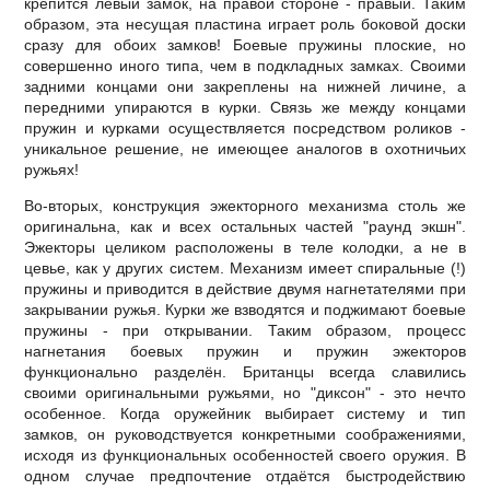
крепится левый замок, на правой стороне - правый. Таким
образом, эта несущая пластина играет роль боковой доски
сразу для обоих замков! Боевые пружины плоские, но
совершенно иного типа, чем в подкладных замках. Своими
задними концами они закреплены на нижней личине, а
передними упираются в курки. Связь же между концами
пружин и курками осуществляется посредством роликов -
уникальное решение, не имеющее аналогов в охотничьих
ружьях!
Во-вторых, конструкция эжекторного механизма столь же
оригинальна, как и всех остальных частей "раунд экшн".
Эжекторы целиком расположены в теле колодки, а не в
цевье, как у других систем. Механизм имеет спиральные (!)
пружины и приводится в действие двумя нагнетателями при
закрывании ружья. Курки же взводятся и поджимают боевые
пружины - при открывании. Таким образом, процесс
нагнетания боевых пружин и пружин эжекторов
функционально разделён. Британцы всегда славились
своими оригинальными ружьями, но "диксон" - это нечто
особенное. Когда оружейник выбирает систему и тип
замков, он руководствуется конкретными соображениями,
исходя из функциональных особенностей своего оружия. В
одном случае предпочтение отдаётся быстродействию