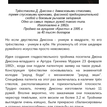
Трёхстволка Д. Диксона с дамасковыми стволами,
тремя спусковыми крючками, фасонной предохранительной
скобой и боковым рычагом запирания.
Одно из самых первых ружей такого типа.
Изготовлено в 1882г.
Продано на аукционе «Кристи» в 1995 г.
за 40 тысяч долларов
Но если двустволка Диксона - уникум в квадрате, то его
трёхстволка - уникум в кубе. Не упомянуть об этом шедевре
ружейного искусства просто невозможно.
Идея создания гладкоствольного тройника посетила Джона
Диксона-младшего и Артура Грехема Муррея 23 февраля
1882г., когда они подали патентную заявку на такое ружьё.
Конструкция трёхстволки основывалась на знаменитой
колодке "раунд боди" с механизмом "раунд экшн".
Специфика патента на этот раз заключалась в наличии трёх
стволов, располагавшихся в горизонтальной плоскости.
Трудно сказать, почему Диксоны изготовили только 11
ружей. Вполне вероятно, что заказчикам они показались
чересчур тяжёлыми, хотя весили не более 3,2 кг. Тройники
выглядели очень изящно, были прекрасно сбалансированы
и отлично приспособлены для стрельбы по птице.