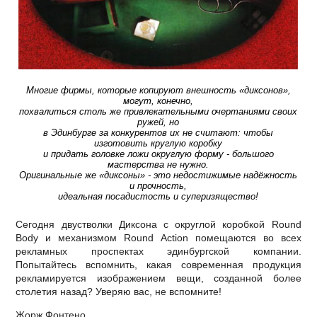
Многие фирмы, которые копируют внешность «диксонов»,
могут, конечно,
похвалиться столь же привлекательными очертаниями своих
ружей, но
в Эдинбурге за конкурентов их не считают: чтобы
изготовить круглую коробку
и придать головке ложи округлую форму - большого
мастерства не нужно.
Оригинальные же «диксоны» - это недостижимые надёжность
и прочность,
идеальная посадистость и суперизящество!
Сегодня двустволки Диксона с округлой коробкой Round
Body и механизмом Round Action помещаются во всех
рекламных проспектах эдинбургской компании.
Попытайтесь вспомнить, какая современная продукция
рекламируется изображением вещи, созданной более
столетия назад? Уверяю вас, не вспомните!
Жорж Фонтено