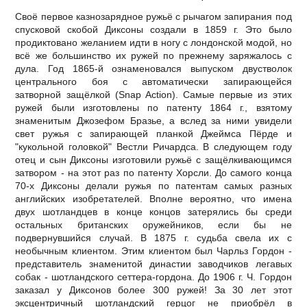
Своё первое казнозарядное ружьё с рычагом запирания под
спусковой скобой Диксоны создали в 1859 г. Это было
продиктовано желанием идти в ногу с лондонской модой, но
всё же большинство их ружей по прежнему заряжалось с
дула. Год 1865-й ознаменовался выпуском двустволок
центрального боя с автоматически запирающейся
затворной защёлкой (Snap Action). Самые первые из этих
ружей были изготовлены по патенту 1864 г., взятому
знаменитым Джозефом Бразье, а вслед за ними увидели
свет ружья с запирающей планкой Джеймса Пёрде и
"кукольной головкой" Вестли Ричардса. В следующем году
отец и сын Диксоны изготовили ружьё с защёлкивающимся
затвором - на этот раз по патенту Хорсли. До самого конца
70-х Диксоны делали ружья по патентам самых разных
английских изобретателей. Вполне вероятно, что имена
двух шотландцев в конце концов затерялись бы среди
остальных британских оружейников, если бы не
подвернувшийся случай. В 1875 г. судьба свела их с
необычным клиентом. Этим клиентом был Чарльз Гордон -
представитель знаменитой династии заводчиков легавых
собак - шотландского сеттера-гордона. До 1906 г. Ч. Гордон
заказал у Диксонов более 300 ружей! За 30 лет этот
эксцентричный шотландский герцог не приобрёл в