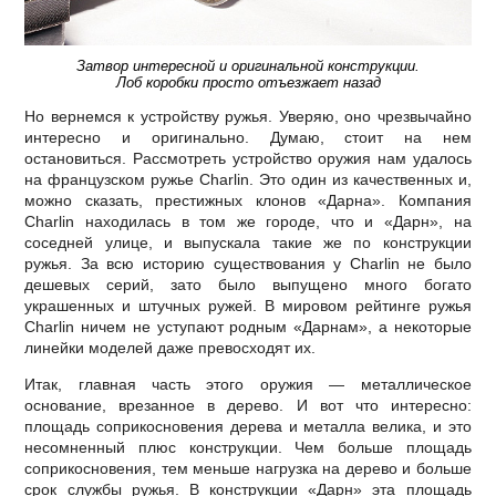
Затвор интересной и оригинальной конструкции.
Лоб коробки просто отъезжает назад
Но вернемся к устройству ружья. Уверяю, оно чрезвычайно
интересно и оригинально. Думаю, стоит на нем
остановиться. Рассмотреть устройство оружия нам удалось
на французском ружье Charlin. Это один из качественных и,
можно сказать, престижных клонов «Дарна». Компания
Charlin находилась в том же городе, что и «Дарн», на
соседней улице, и выпускала такие же по конструкции
ружья. За всю историю существования у Charlin не было
дешевых серий, зато было выпущено много богато
украшенных и штучных ружей. В мировом рейтинге ружья
Charlin ничем не уступают родным «Дарнам», а некоторые
линейки моделей даже превосходят их.
Итак, главная часть этого оружия — металлическое
основание, врезанное в дерево. И вот что интересно:
площадь соприкосновения дерева и металла велика, и это
несомненный плюс конструкции. Чем больше площадь
соприкосновения, тем меньше нагрузка на дерево и больше
срок службы ружья. В конструкции «Дарн» эта площадь