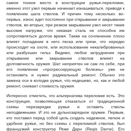
самое тонкое место в конструкции ружья-переломки,
именно этот узел первым начинает изнашиваться, приводя к
появлению шата стволов. И причин тому несколько: во-
первых, износ идет постоянно при открывании и закрывании
стволов, во-вторых, при резком закрывании узел несет такие
высокие нагрузки, что никакая сталь не способна им
сопротивляться долгое время. Также на сочленение плохо
влияет попадание в него песка или грязи, что нередко
происходит на охоте, или использование некалиброванных
или разбухших гильз. Видимо, любое затруднение при
открывании или закрывании стволов влияет на
долговечность оружия. Шат неприятен не сам по себе, при
его появлении «прогрессирующую болезнь» уже не
остановить и нужен радикальный ремонт. Обычно это
замена оси в колодке ружья, что недешево, но, как и любой
ремонт, снижает стоимость оружия.
Интересно отметить, что альтернатива переломке есть. Это
конструкция, позволяющая отказаться от традиционной
схемы перезарядки ружья и оставить стволы
неподвижными. И это не дульнозарядное оружие. Первым,
кто поставил перед собой цель создать надежное, легкое и
удобное ружье, но без схемы с переломкой стволов, был
французкий конструктор Режи Дарн (Regis Darne). Его