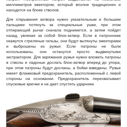
миллиметров эжектором, который вполне традиционен и
находится на блоке стволов.
Для открывания затвора нужно указательным и большим
пальцами потянуть за специальные ушки, при этом
отпирающий рычаг сначала поднимется, а затем пойдет
назад, увлекая за собой блок-затвор. Если в патроннике
окажутся стреляные гильзы, они будут вытянуты эжекторами
и выброшены из ружья. Если патроны не были
использованы, они останутся просто выдвинутыми
экстрактором. Для заряжания ружья нужно вложить патроны
в стволы и ладонью дослать блок-затвор вперед до упора,
при этом патроны будут досланы, а бойки взведены. Ружье
имеет флажковый предохранитель, расположенный с левой
стороны на основании. Предохранитель перехватывает
спусковые крючки и не дает спустить ударники.