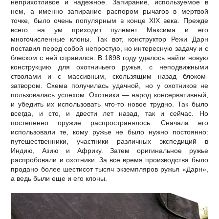
неприхотливое и надежное. Запирание, используемое в
нем, а именно запирание распором рычагов в мертвой
точке, было очень популярным в конце XIX века. Прежде
всего на ум приходит пулемет Максима и его
многочисленные клоны. Так вот, конструктор Режи Дарн
поставил перед собой непростую, но интересную задачу и с
блеском с ней справился. В 1898 году удалось найти новую
конструкцию для охотничьего ружья, с неподвижными
стволами и с массивным, скользящим назад блоком-
затвором. Схема получилась удачной, но у охотников не
пользовалась успехом. Охотники — народ консервативный,
и убедить их использовать что-то новое трудно. Так было
всегда, и сто, и двести лет назад, так и сейчас. Но
постепенно оружие распространялось. Сначала его
использовали те, кому ружье не было нужно постоянно:
путешественники, участники различных экспедиций в
Индию, Азию и Африку. Затем оригинальное ружье
распробовали и охотники. За все время производства было
продано более шестисот тысяч экземпляров ружья «Дарн»,
а ведь были еще и его клоны.