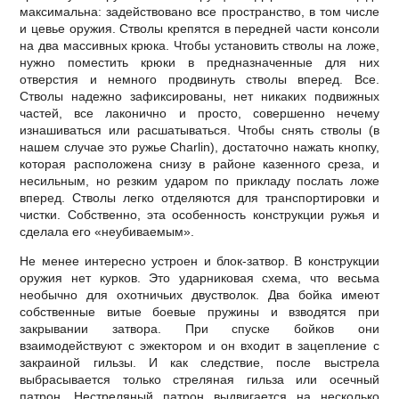
максимальна: задействовано все пространство, в том числе
и цевье оружия. Стволы крепятся в передней части консоли
на два массивных крюка. Чтобы установить стволы на ложе,
нужно поместить крюки в предназначенные для них
отверстия и немного продвинуть стволы вперед. Все.
Стволы надежно зафиксированы, нет никаких подвижных
частей, все лаконично и просто, совершенно нечему
изнашиваться или расшатываться. Чтобы снять стволы (в
нашем случае это ружье Charlin), достаточно нажать кнопку,
которая расположена снизу в районе казенного среза, и
несильным, но резким ударом по прикладу послать ложе
вперед. Стволы легко отделяются для транспортировки и
чистки. Собственно, эта особенность конструкции ружья и
сделала его «неубиваемым».
Не менее интересно устроен и блок-затвор. В конструкции
оружия нет курков. Это ударниковая схема, что весьма
необычно для охотничьих двустволок. Два бойка имеют
собственные витые боевые пружины и взводятся при
закрывании затвора. При спуске бойков они
взаимодействуют с эжектором и он входит в зацепление с
закраиной гильзы. И как следствие, после выстрела
выбрасывается только стреляная гильза или осечный
патрон. Нестреляный патрон выдвигается на несколько