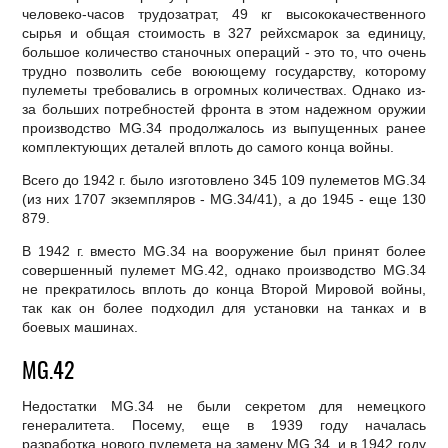
человеко-часов трудозатрат, 49 кг высококачественного
сырья и общая стоимость в 327 рейхсмарок за единицу,
большое количество станочных операций - это то, что очень
трудно позволить себе воюющему государству, которому
пулеметы требовались в огромных количествах. Однако из-
за больших потребностей фронта в этом надежном оружии
производство МG.34 продолжалось из выпущенных ранее
комплектующих деталей вплоть до самого конца войны.
Всего до 1942 г. было изготовлено 345 109 пулеметов МG.34
(из них 1707 экземпляров - МG.34/41), а до 1945 - еще 130
879.
В 1942 г. вместо МG.34 на вооружение был принят более
совершенный пулемет МG.42, однако производство МG.34
не прекратилось вплоть до конца Второй Мировой войны,
так как он более подходил для установки на танках и в
боевых машинах.
MG.42
Недостатки MG.34 не были секретом для немецкого
генералитета. Посему, еще в 1939 году началась
разработка нового пулемета на замену МG.34, и в 1942 году