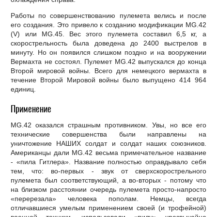
Работы по совершенствованию пулемета велись и после
его создания. Это привело к созданию модификации МG.42
(V) или МG.45. Вес этого пулемета составил 6,5 кг, а
скорострельность была доведена до 2400 выстрелов в
минуту. Но он появился слишком поздно и на вооружении
Вермахта не состоял. Пулемет МG.42 выпускался до конца
Второй мировой войны. Всего для немецкого вермахта в
течение Второй Мировой войны было выпущено 414 964
единиц.
Применение
МG.42 оказался страшным противником. Увы, но все его
технические совершенства были направлены на
уничтожение НАШИХ солдат и солдат наших союзников.
Американцы дали МG.42 весьма примечательное название
- «пила Гитлера». Название полностью оправдывало себя
тем, что: во-первых - звук от сверхскорострельного
пулемета был соответствующий, а во-вторых - потому что
на близком расстоянии очередь пулемета просто-напросто
«перерезала» человека пополам. Немцы, всегда
отличавшиеся умелым применением своей (и трофейной)