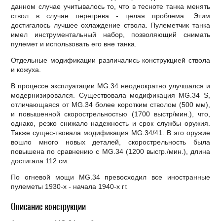
данном случае учитывалось то, что в тесноте танка менять
ствол в случае перегрева - целая проблема. Этим
достигалось лучшее охлаждение ствола. Пулеметчик танка
имел инструментальный набор, позволяющий снимать
пулемет и использовать его вне танка.
Отдельные модификации различались конструкцией ствола
и кожуха.
В процессе эксплуатации MG.34 неоднократно улучшался и
модернизировался. Существовала модификация MG.34 S,
отличающаяся от MG.34 более коротким стволом (500 мм),
и повышенной скорострельностью (1700 выстр/мин.), что,
однако, резко снижало надежность и срок службы оружия.
Также сущес-твовала модификация MG.34/41. В это оружие
вошло много новых деталей, скорострельность была
повышена по сравнению с MG.34 (1200 высгр./мин.), длина
достигала 112 см.
По огневой мощи MG.34 превосходил все иностранные
пулеметы 1930-х - начала 1940-х гг.
Описание конструкции