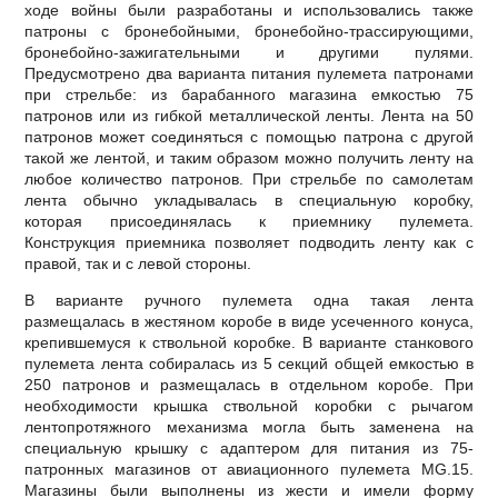
ходе войны были разработаны и использовались также
патроны с бронебойными, бронебойно-трассирующими,
бронебойно-зажигательными и другими пулями.
Предусмотрено два варианта питания пулемета патронами
при стрельбе: из барабанного магазина емкостью 75
патронов или из гибкой металлической ленты. Лента на 50
патронов может соединяться с помощью патрона с другой
такой же лентой, и таким образом можно получить ленту на
любое количество патронов. При стрельбе по самолетам
лента обычно укладывалась в специальную коробку,
которая присоединялась к приемнику пулемета.
Конструкция приемника позволяет подводить ленту как с
правой, так и с левой стороны.
В варианте ручного пулемета одна такая лента
размещалась в жестяном коробе в виде усеченного конуса,
крепившемуся к ствольной коробке. В варианте станкового
пулемета лента собиралась из 5 секций общей емкостью в
250 патронов и размещалась в отдельном коробе. При
необходимости крышка ствольной коробки с рычагом
лентопротяжного механизма могла быть заменена на
специальную крышку с адаптером для питания из 75-
патронных магазинов от авиационного пулемета MG.15.
Магазины были выполнены из жести и имели форму