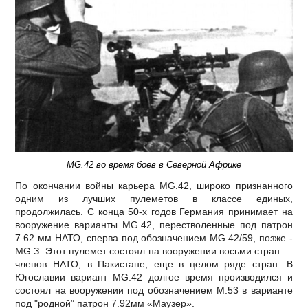
MG.42 во время боев в Северной Африке
По окончании войны карьера МG.42, широко признанного
одним из лучших пулеметов в классе единых,
продолжилась. С конца 50-х годов Германия принимает на
вооружение варианты МG.42, перестволенные под патрон
7.62 мм НАТО, сперва под обозначением МG.42/59, позже -
МG.З. Этот пулемет состоял на вооружении восьми стран —
членов НАТО, в Пакистане, еще в целом ряде стран. В
Югославии вариант МG.42 долгое время производился и
состоял на вооружении под обозначением М.53 в варианте
под "родной” патрон 7.92мм «Маузер».