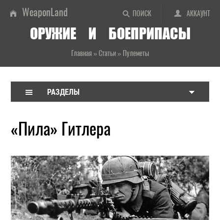
WeaponLand
ПОИСК
АККАУНТ
ОРУЖИЕ И БОЕПРИПАСЫ
Главная
»
Статьи
»
Пулеметы
РАЗДЕЛЫ
«Пила» Гитлера