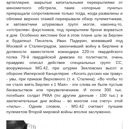
артиллерии, закрытые капитальными перекрытиями от
минометного обстрела, такие «опорные пункты»
прекращали сопротивление только тогда, когда развалины и
обломки верхних этажей перекрывали обзор пулеметчикам,
и автоматчики штурмовых групп могли, наконец-то,
«отстреляв» фаустников, под прикрытием брони ворваться
в дом. Особенно жестокие бои в этом плане шли за Берлин
и Будапешт. Писатель Иван Падерин, воевавший под
Москвой и Сталинградом, закончивший войну в Берлине в
должности заместителя командира 220-го гвардейского
полка 79-й гвардейской дивизии по политчасти, очень
правдиво описал действие специальных групп СС,
вооруженных МG.42, при штурме Зееловских высот и
обороне Имперской Канцелярии. «Косить русских как траву»
- увы, при приказе Верховного (т. е. Сталина): «Во чтобы то
ни стало взять Берлин к 1 Мая» - эти слова не были пустым
бахвальством или преувеличением. И почти 300 тыс.
погибших солдат РККА (по другим данным - 100 тыс.) в
заключительные дни войны - во многом «на счету» этой
«пилы»... Одним словом, - МG.42 считают лучшим
пулеметом Второй мировой войны вполне заслуженно.