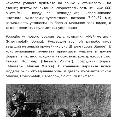
качестве ручного пулемета на сошке и станкового - на
станке; ленточное питание; скорострельность не ниже 600
выстр./мин; воздушное охлаждение; использование
штатного винтовочно-пулеметного патрона 7,92x57 мм;
возможность установки на боевых машинах всех видов, а
также в зенитных пулеметных установках.
Разработку нового оружия вела компания «Рейнметалл»
(Rheinmetall- Borsig). Руководил группой разработчиков
ведущий немецкий оружейник Луис Штанге (Louis Stange). В
конструировании пулемета принимали участие и другие
фирмы, в частности, одним из основных конструкторов стал
Генрих Фоллмер (Heinrich Vollmer), сотрудник фирмы
«Маузер» (Mauser Werke). В конечном варианте новой
модели были объединены узлы и детали пулеметов фирм
Mauser, Rheinmetall, Genschow, Solothurn и Simson.