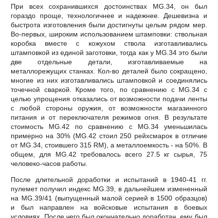
При всех сохранившихся достоинствах MG.34, он был
гораздо проще, технологичнее и надежнее. Дешевизна и
быстрота изготовления были достигнуты целым рядом мер.
Во-первых, широким использованием штамповки: ствольная
коробка вместе с кожухом ствола изготавливались
штамповкой из единой заготовки, тогда как у MG.34 это были
две отдельные детали, изготавливаемые на
металлорежущих станках. Кол-во деталей было сокращено,
многие из них изготавливались штамповкой и соединялись
точечной сваркой. Кроме того, по сравнению с MG.34 с
целью упрощения отказались от возможности подачи ленты
с любой стороны оружия, от возможности магазинного
питания и от переключателя режимов огня. В результате
стоимость MG.42 по сравнению с MG.34 уменьшилась
примерно на 30% (MG.42 стоил 250 рейхсмарок в отличие
от MG.34, стоившего 315 RM), а металлоемкость - на 50%. В
общем, для MG.42 требовалось всего 27.5 кг сырья, 75
человеко-часов работы.
После длительной доработки и испытаний в 1940-41 гг.
пулемет получил индекс MG.39, в дальнейшем измененный
на MG.39/41 (выпущенный малой серией в 1500 образцов)
и был направлен на войсковые испытания в боевых
условиях. После чего был окончательно доработан, ему был