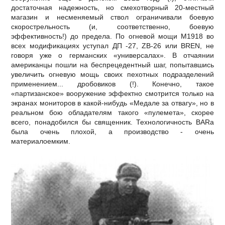
достаточная надежность, но смехотворный 20-местный
магазин и несменяемый ствол ограничивали боевую
скорострельность (и, соответственно, боевую
эффективность!) до предела. По огневой мощи М1918 во
всех модификациях уступал ДП -27, ZB-26 или BREN, не
говоря уже о германских «универсалах». В отчаянии
американцы пошли на беспрецедентный шаг, попытавшись
увеличить огневую мощь своих пехотных подразделений
применением... дробовиков (!). Конечно, такое
«партизанское» вооружение эффектно смотрится только на
экранах мониторов в какой-нибудь «Медале за отвагу», но в
реальном бою обладателям такого «пулемета», скорее
всего, понадобился бы священник. Технологичность BARa
была очень плохой, а производство - очень
материалоемким.