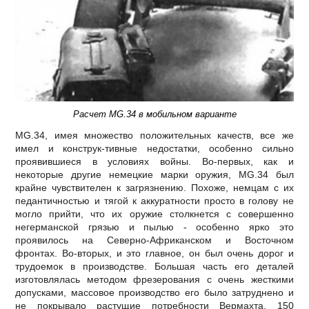
Расчет MG.34 в мобильном варианте
МG.34, имея множество положительных качеств, все же
имел и конструк-тивные недостатки, особенно сильно
проявившиеся в условиях войны. Во-первых, как и
некоторые другие немецкие марки оружия, МG.34 был
крайне чувствителен к загрязнению. Похоже, немцам с их
педантичностью и тягой к аккуратности просто в голову не
могло прийти, что их оружие столкнется с совершенно
негерманской грязью и пылью - особенно ярко это
проявилось на Сeвepнo-Aфpикaнcкoм и Восточном
фронтах. Во-вторых, и это главное, он был очень дорог и
трудоемок в производстве. Большая часть его деталей
изготовлялась методом фрезерования с очень жесткими
допусками, массовое производство его было затруднено и
не покрывало растущие потребности Вермахта. 150