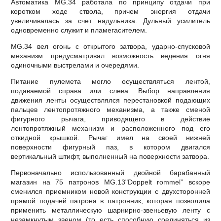
Автоматика MG.34 работала по принципу отдачи при
коротком ходе ствола, причем энергия отдачи
увеличивалась за счет надульника. Дульный усилитель
одновременно служит и пламегасителем.
MG.34 вел огонь с открытого затвора, ударно-спусковой
механизм предусматривал возможность ведения огня
одиночными выстрелами и очередями.
Питание пулемета могло осуществляться лентой,
подаваемой справа или слева. Выбор направления
движения ленты осуществлялся перестановкой подающих
пальцев лентопротяжного механизма, а также сменой
фигурного рычага, приводящего в действие
лентопротяжный механизм и расположенного под его
откидной крышкой. Рычаг имел на своей нижней
поверхности фигурный паз, в котором двигался
вертикальный штифт, выполненный на поверхности затвора.
Первоначально использованный двойной барабанный
магазин на 75 патронов MG.13"Doppelt rommel” вскоре
сменился приемником новой конструкции с двухсторонней
прямой подачей патрона в патронник, которая позволила
применить металлическую шарнирно-звеньевую ленту с
незамкнутым звеном (то есть способную соединяться из