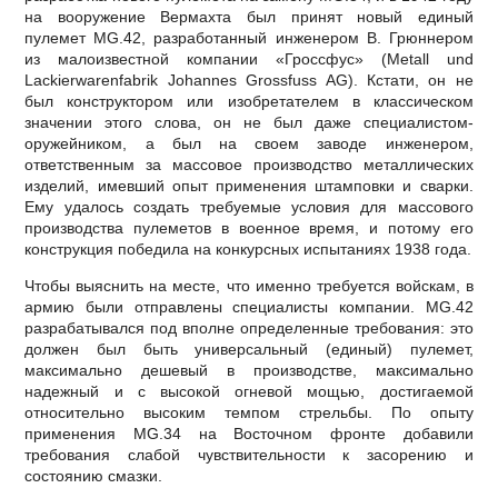
на вооружение Вермахта был принят новый единый
пулемет MG.42, разработанный инженером В. Грюннером
из малоизвестной компании «Гроссфус» (Metall und
Lackierwarenfabrik Johannes Grossfuss AG). Кстати, он не
был конструктором или изобретателем в классическом
значении этого слова, он не был даже специалистом-
оружейником, а был на своем заводе инженером,
ответственным за массовое производство металлических
изделий, имевший опыт применения штамповки и сварки.
Ему удалось создать требуемые условия для массового
производства пулеметов в военное время, и потому его
конструкция победила на конкурсных испытаниях 1938 года.
Чтобы выяснить на месте, что именно требуется войскам, в
армию были отправлены специалисты компании. MG.42
разрабатывался под вполне определенные требования: это
должен был быть универсальный (единый) пулемет,
максимально дешевый в производстве, максимально
надежный и с высокой огневой мощью, достигаемой
относительно высоким темпом стрельбы. По опыту
применения МG.34 на Восточном фронте добавили
требования слабой чувствительности к засорению и
состоянию смазки.