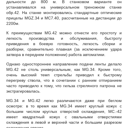
дальности до 800 м. В станковом варианте он
устанавливался на универсальном треножном станке
обр.42. На станке монтировались стандартные оптические
прицелы MGZ.34 и МС7.40, рассчитанные на дистанции до
2200м.
К преимуществам МG.42 можно отнести его простоту и
легкость производства и обслуживания, быстроту
приведения в боевую готовность, легкость сборки и
разборки, сравнительно плавная (за исключением удара
затвора в переднем положении) работа автоматики.
Однако одностороннее направление подачи ленты делало
МG.42 не столь универсальным, как МG.34. Кроме того,
очень высокий темп стрельбы приводил к быстрому
перегреву ствола, что в сочетании с ранним отпиранием
часто приводило к тому, что гильза стреляного патрона не
экстрагировалась.
МG.34 и МG.42 легко различаются даже при беглом
осмотре: в то время как МG.34 имеет круглый кожух с
большим числом круглых отверстий охлаждения, МС.-42
имеет квадратный кожух с овальными отверстиями
охлаждения в левой и верхней части и большим разрезом
охлаждения справа.