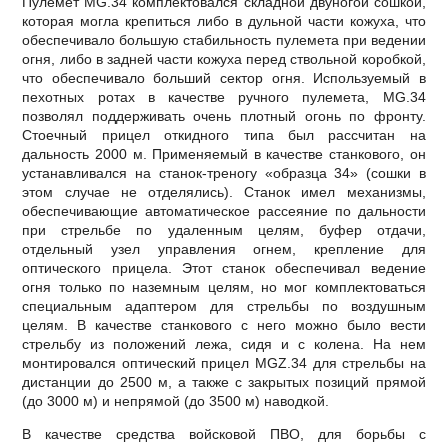
Пулемет МG.34 комплектовался складной двуногой сошкой,
которая могла крепиться либо в дульной части кожуха, что
обеспечивало большую стабильность пулемета при ведении
огня, либо в задней части кожуха перед ствольной коробкой,
что обеспечивало больший сектор огня. Используемый в
пехотных ротах в качестве ручного пулемета, МG.34
позволял поддерживать очень плотный огонь по фронту.
Стоечный прицел откидного типа был рассчитан на
дальность 2000 м. Применяемый в качестве станкового, он
устанавливался на станок-треногу «образца 34» (сошки в
этом случае не отделялись). Станок имел механизмы,
обеспечивающие автоматическое рассеяние по дальности
при стрельбе по удаленным целям, буфер отдачи,
отдельный узел управления огнем, крепление для
оптического прицела. Этот станок обеспечивал ведение
огня только по наземным целям, но мог комплектоваться
специальным адаптером для стрельбы по воздушным
целям. В качестве станкового с него можно было вести
стрельбу из положений лежа, сидя и с колена. На нем
монтировался оптический прицел MGZ.34 для стрельбы на
дистанции до 2500 м, а также с закрытых позиций прямой
(до 3000 м) и непрямой (до 3500 м) наводкой.
В качестве средства войсковой ПВО, для борьбы с