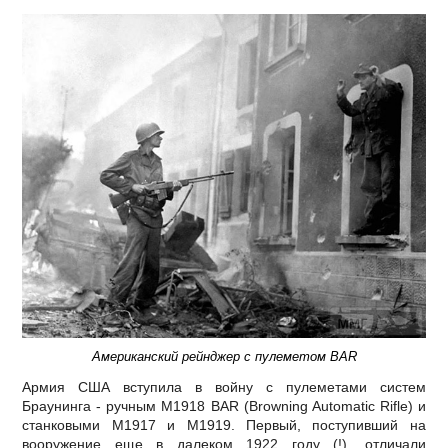
Американский рейнджер с пулеметом BAR
Армия США вступила в войну с пулеметами систем
Браунинга - ручным М1918 BAR (Browning Automatic Rifle) и
станковыми М1917 и М1919. Первый, поступивший на
вооружение еще в далеком 1922 году (!), отличали