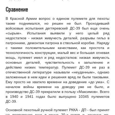
Сравнение
В Красной Армии вопрос о едином пулемете для пехоты
также поднимался, но решен не был. Проходивший
войсковые испытания дегтяревский ДС-39 был еще очень
«сырым». Испытания выявили у него целый ряд
недостатков - низкая живучесть деталей, разрывы гильз в
патроннике, демонтаж патрона в ствольной коробке. Наряду
с такими положительными качествами, как простота и
технологичность конструкции, малый вес и большая огневая
мощь, пулемет имел и ряд недостатков: низкая живучесть
основных деталей, чувствительность к запылению и
действию низких температур. Пулемет ДС-39 не раз в
отечественной литературе называли «неудачным», однако
заложенные в нем идеи и решения вряд ли были таковыми.
Ему просто не хватило времени на доведение «до ума». С
началом войны времени на доводку уже не было, и
производство ДС-39 прекратили в пользу «Максимов». Всего
в 1940 и 1941 годах было выпущено 10345 пулеметов
ДС-39.
Основной пехотный ручной пулемет РККА - ДП - был принят
на вооружение еще в конце 20-х годов и, конечно же,