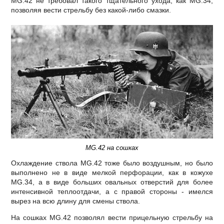
МG.42 не требовал такого тщательного ухода, как МG.34,
позволяя вести стрельбу без какой-либо смазки.
MG.42 на сошках
Охлаждение ствола МG.42 тоже было воздушным, но было
выполнено не в виде мелкой перфорации, как в кожухе
МG.34, а в виде больших овальных отверстий для более
интенсивной теплоотдачи, а с правой стороны - имелся
вырез на всю длину для смены ствола.
На сошках МG.42 позволял вести прицельную стрельбу на