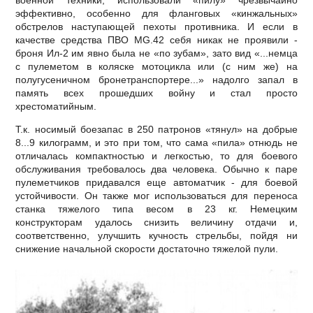
военной техники, использовали «пилу» чрезвычайно
эффективно, особенно для фланговых «кинжальных»
обстрелов наступающей пехоты противника. И если в
качестве средства ПВО МG.42 себя никак не проявили -
броня Ил-2 им явно была не «по зубам», зато вид «...немца
с пулеметом в коляске мотоцикла или (с ним же) на
полугусеничном бронетранспортере...» надолго запал в
память всех прошедших войну и стал просто
хрестоматийным.
Т.к. носимый боезапас в 250 патронов «тянул» на добрые
8...9 килограмм, и это при том, что сама «пила» отнюдь не
отличалась компактностью и легкостью, то для боевого
обслуживания требовалось два человека. Обычно к паре
пулеметчиков придавался еще автоматчик - для боевой
устойчивости. Он также мог использоваться для переноса
станка тяжелого типа весом в 23 кг. Немецким
конструкторам удалось снизить величину отдачи и,
соответственно, улучшить кучность стрельбы, пойдя ни
снижение начальной скорости достаточно тяжелой пули.