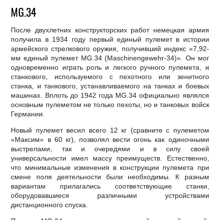
МG.34
После двухлетних конструкторских работ немецкая армия
получила в 1934 году первый единый пулемет в истории
армейского стрелкового оружия, получивший индекс «7,92-
мм единый пулемет МG.34 (Maschinengewehr-34)». Он мог
одновременно играть роль и легкого ручного пулемета, и
станкового, используемого с пехотного или зенитного
станка, и танкового, устанавливаемого на танках и боевых
машинах. Вплоть до 1942 года МG.34 официально являлся
основным пулеметом не только пехоты, но и танковых войск
Германии.
Новый пулемет весил всего 12 кг (сравните с пулеметом
«Максим» в 60 кг), позволял вести огонь как одиночными
выстрелами, так и очередями и в силу своей
универсальности имел массу преимуществ. Естественно,
что минимальные изменения в конструкции пулемета при
смене поля деятельности были необходимы. К разным
вариантам прилагались соответствующие станки,
оборудовавшиеся различными устройствами
дистанционного спуска.