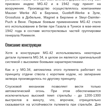
присвоен индекс MG.42 и в 1942 году принят на
вооружение. Производство осуществлялось компаниями
Mauser Werke AG в Берлине, Gustloff-Werke в Зуле,
Grossfuss в Добельне, Magnet в Берлине и Steyr-Daimler-
Puch в Вене. Первым боевым применением MG.42 стало
его использование в битве при Газала в Тунисе в мае-июне
1942 года в составе мотострелковых частей группировки
генерала Роммеля.
Описание конструкции
Хотя в конструкции МG.42 использовались некоторые
детали пулемета МG.34, в целом он является оригинальной
системой с высокими боевыми характеристиками.
Как и у МG.34, автоматика этого пулемета работает по
принципу отдачи ствола с коротким ходом, но запирание
затвора производилось по другому принципу.
Спусковой механизм позволяет вести только
автоматический огонь. При этом обеспечивается
исключительно высокий темп стрельбы - до 1200-1300
выстрелов в минуту, что, впрочем, отрицательно
сказывается на устойчивости пулемета при стрельбе. Для