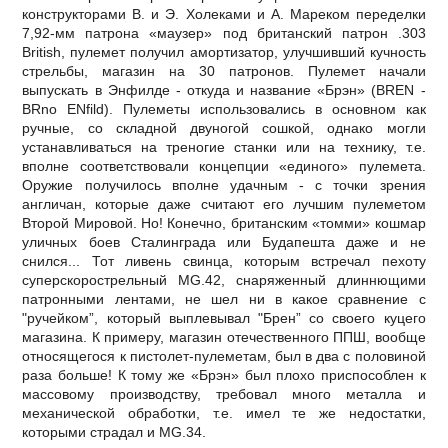
конструкторами В. и Э. Холеками и А. Мареком переделки
7,92-мм патрона «маузер» под британский патрон .303
British, пулемет получил амортизатор, улучшивший кучность
стрельбы, магазин на 30 патронов. Пулемет начали
выпускать в Энфилде - откуда и название «Брэн» (BREN -
BRno ENfild). Пулеметы использовались в основном как
ручные, со складной двуногой сошкой, однако могли
устанавливаться на треногие станки или на технику, т.е.
вполне соответствовали концепции «единого» пулемета.
Оружие получилось вполне удачным - с точки зрения
англичан, которые даже считают его лучшим пулеметом
Второй Мировой. Но! Конечно, британским «томми» кошмар
уличных боев Сталинграда или Будапешта даже и не
снился... Тот ливень свинца, которым встречал пехоту
суперскорострельный MG.42, снаряженный длиннющими
патронными лентами, не шел ни в какое сравнение с
"ручейком”, который выплевывал "Брен” со своего куцего
магазина. К примеру, магазин отечественного ППШ, вообще
относящегося к пистолет-пулеметам, был в два с половиной
раза больше! К тому же «Брэн» был плохо приспособлен к
массовому производству, требовал много металла и
механической обработки, т.е. имел те же недостатки,
которыми страдал и MG.34.