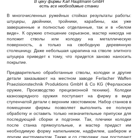
В цеху фирмы Karl Hauptmann GmbH
есть все необходимые станки
В многочисленных ружейных стойках результаты работы:
штуцеры, двойники, тройники, карабины, как уже
завершенные и полностью отделанные, так и в «белом
виде». К оружию отношение серьезное, мастер никогда не
положит стволы или колодку на металлическую
поверхность, а только на свободную деревянную
столешницу. Даже небольшая царапина на стволе элитного
штуцера приведет к тому, что придется заново наносить
покрытие.
Предварительно обработанные стволы, колодки и другие
детали заказывают на местном заводе Ferlacher Waffen
Praezisionstechnik Produktions GmbH & Co KG (Ферлахское
оружие, Производство прецизионной техники). Колодки
казнозарядного оружия поступают на фирму в виде
ступенчатой детали с верхним хвостовиком. Набор станков в
помещении фирмы позволяет выполнить ее полную
обработку и оставить только незначительные припуски для
последующей сборки и подгонки. Так, плечики колодки
после станка прямоугольные, и мастер придаст им
необходимую форму напильником, надфилем, шабером и
другим инструментом. Также и со стволами: они поступают