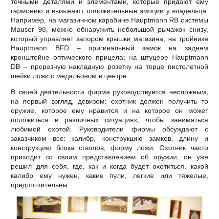
точными деталями и элементами, которые придают ему
гармонию и вызывают положительные эмоции у владельца.
Например, на магазинном карабине Hauptmann RB системы
Mauser 98, можно обнаружить небольшой рычажок снизу,
который управляет запором крышки магазина; на тройнике
Hauptmann BFD – оригинальный замок на заднем
кронштейне оптического прицела; на штуцере Hauptmann
DB – прорезную накладную розетку на торце пистолетной
шейки ложи с медальоном в центре.
В своей деятельности фирма руководствуется несложным,
на первый взгляд, девизом: охотник должен получить то
оружие, которое ему нравится и на которое он может
положиться в различных ситуациях, чтобы заниматься
любимой охотой. Руководители фирмы обсуждают с
заказчиком все: калибр, конструкцию замков, длину и
конструкцию блока стволов, форму ложи. Охотник часто
приходит со своим представлением об оружии, он уже
решил для себя, где, как и когда будет охотиться, какой
калибр ему нужен, какие пули, легкие или тяжелые,
предпочтительны.