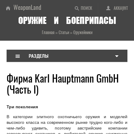
WeaponLand
ПОИСК
АККАУНТ
ОРУЖИЕ И БОЕПРИПАСЫ
Главная
»
Статьи
»
Оружейники
РАЗДЕЛЫ
Фирма Karl Hauptmann GmbH
(Часть I)
Три поколения
В категории элитного охотничьего оружия и моделей
высокого класса на современном рынке трудно кого-либо и
чем-либо удивить, поэтому австрийские компании
завоевывают охотников и любителей оружия неизменно