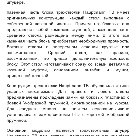
штуцере.
Казенная часть блока трехстволки Hauptmann TB имеет
оригинальную конструкцию: каждый ствол выполнен с
собственной казенной частью. Причем на боковых она
представляет собой комплекс ступеней, а казенная часть
среднего ствола размещена между ними. В итоге вся
казенная часть блока приобретает необходимую прочность.
Боковые стволы в поперечном сечении круглые или
восьмигранные. Средний ствол, как правило,
восьмигранный, что придает дополнительную жесткость
блоку. Этот ствол изготавливают сразу со всеми деталями:
казенной муфтой, основанием антабки и мушки,
прицельной планкой.
Конструкция трехстволки Hauptmann TB обусловила и типы
ударных механизмов. Для правого и левого ствола
предназначены подкладные замки на боковых пластинах с
боевой V-образной пружиной, смонтированной на курком.
Для среднего ствола на нижнем основании-личине
устанавливают замок системы blitz с короткой V-образной
пружиной.
Основной моделью является трехствольный штуцер