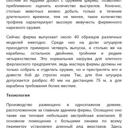
охотник из Африки добыл с оружием фирмы, позволяют
приближенно оценить количество выстрелов. Конечно,
столько животных можно добыть только в течение
длительного времени, тем не менее, такое количество
трофеев характеризует высокую живучесть фирменного
нарезного оружия.
Сейчас фирма выпускает около 40 образцов различных
моделей ежегодно. Среди них на долю штуцеров
приходится примерно четверть выпуска, и столько же на
карабины, остальное двойники, тройники и редкие
четырехстволки. Это нормальная нагрузка для элитного
ферлахского предприятия, ведь мастера фирмы должны не
только собрать и отделать оружие, но и пристрелять его и
довести бой до строгих норм. Так, для боя штуцера
допускается разброс 40 мм на дистанцию 75 м, а для
карабина требования более жесткие.
Технология
Производство размещено в одноэтажном домике,
расположенном за главным зданием фирмы. Оснащено оно
также как типовая небольшая австрийская компания. В
основном помещении с большими окнами по всему
периметру установлен длинный ряд верстаков. Здесь