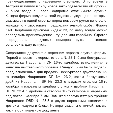
преимущественно с нарезными стволами. В то время в
Австрии вступило в силу новое законодательство об оружии,
и была введена новая кодировка охотничьего оружия.
Каждая фирма получила свой индекс из двух цифр, которые
указывают в одной строчке перед номером ружья на стволе,
колодке или хвостовике предохранительной скобы. Фирме
Karl Hauptmann присвоен индекс 23, по нему всегда можно
определить происхождение штуцера или карабина. Строгая
очередность порядковых номеров ружья позволяет
установить дату выпуска.
Сохранился документ с перечнем первого оружия фирмы.
Первой с новым номером, то есть № 23.1, была бескурковая
двустволка Hauptmann DF 16-го калибра, выполненная в
качестве выставочного образца. Следующими были модели,
предназначенные для продажи: бескурковая двустволка 12-
го калибра Hauptmann DF № 23.2, затем бескурковый
двойник Hauptmann BF № 23.3 с гладким стволом 16-го
калибра и нарезным калибра 6,5 мм и двойник Hauptmann
BF № 23.4 с дробовым стволом 16-го калибра и нарезным
под патрон калибра 7 мм. Замыкал первую пятерку тройник
Hauptmann DBD № 23.5 с двумя нарезными стволами и
третьим гладким в блоке. Номера указаны с точкой, так же,
как и в оригинальном документе.