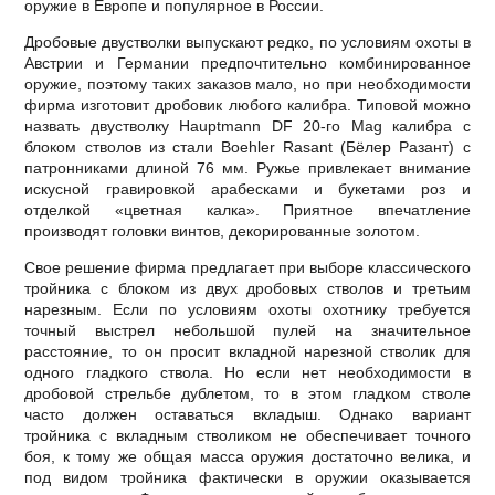
оружие в Европе и популярное в России.
Дробовые двустволки выпускают редко, по условиям охоты в
Австрии и Германии предпочтительно комбинированное
оружие, поэтому таких заказов мало, но при необходимости
фирма изготовит дробовик любого калибра. Типовой можно
назвать двустволку Hauptmann DF 20-го Mag калибра с
блоком стволов из стали Boehler Rasant (Бёлер Разант) с
патронниками длиной 76 мм. Ружье привлекает внимание
искусной гравировкой арабесками и букетами роз и
отделкой «цветная калка». Приятное впечатление
производят головки винтов, декорированные золотом.
Свое решение фирма предлагает при выборе классического
тройника с блоком из двух дробовых стволов и третьим
нарезным. Если по условиям охоты охотнику требуется
точный выстрел небольшой пулей на значительное
расстояние, то он просит вкладной нарезной стволик для
одного гладкого ствола. Но если нет необходимости в
дробовой стрельбе дублетом, то в этом гладком стволе
часто должен оставаться вкладыш. Однако вариант
тройника с вкладным стволиком не обеспечивает точного
боя, к тому же общая масса оружия достаточно велика, и
под видом тройника фактически в оружии оказывается