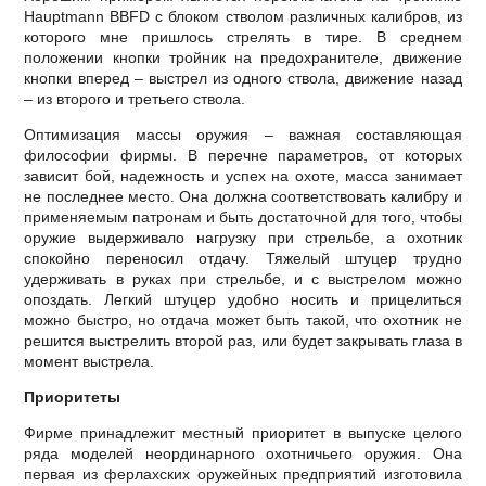
Hauptmann BBFD с блоком стволом различных калибров, из
которого мне пришлось стрелять в тире. В среднем
положении кнопки тройник на предохранителе, движение
кнопки вперед – выстрел из одного ствола, движение назад
– из второго и третьего ствола.
Оптимизация массы оружия – важная составляющая
философии фирмы. В перечне параметров, от которых
зависит бой, надежность и успех на охоте, масса занимает
не последнее место. Она должна соответствовать калибру и
применяемым патронам и быть достаточной для того, чтобы
оружие выдерживало нагрузку при стрельбе, а охотник
спокойно переносил отдачу. Тяжелый штуцер трудно
удерживать в руках при стрельбе, и с выстрелом можно
опоздать. Легкий штуцер удобно носить и прицелиться
можно быстро, но отдача может быть такой, что охотник не
решится выстрелить второй раз, или будет закрывать глаза в
момент выстрела.
Приоритеты
Фирме принадлежит местный приоритет в выпуске целого
ряда моделей неординарного охотничьего оружия. Она
первая из ферлахских оружейных предприятий изготовила