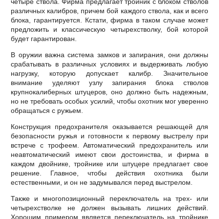
четыре ствола. Фирма предлагает тройник с блоком стволов
различных калибров, причем бой каждого ствола, как и всего
блока, гарантируется. Кстати, фирма в таком случае может
предложить и классическую четырехстволку, бой которой
будет гарантирован.
В оружии важна система замков и запирания, они должны
срабатывать в различных условиях и выдерживать любую
нагрузку, которую допускает калибр. Значительное
внимание уделяют узлу запирания блока стволов
крупнокалиберных штуцеров, оно должно быть надежным,
но не требовать особых усилий, чтобы охотник мог уверенно
обращаться с ружьем.
Конструкция предохранителя оказывается решающей для
безопасности ружья и готовности к первому выстрелу при
встрече с трофеем. Автоматический предохранитель или
неавтоматический имеют свои достоинства, и фирма в
каждом двойнике, тройнике или штуцере предлагает свое
решение. Главное, чтобы действия охотника были
естественными, и он не задумывался перед выстрелом.
Также и многопозиционный переключатель на трех- или
четырехстволке не должен вызывать лишних действий.
Хорошим примером является переключатель на тройнике