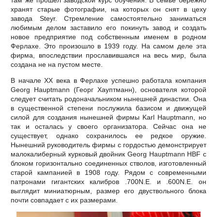
там же прошел заводской курс обучения. В семье бережно
хранят старые фотографии, на которых он снят в цеху
завода Steyr. Стремление самостоятельно заниматься
любимым делом заставило его покинуть завод и создать
новое предприятие под собственным именем в родном
Ферлахе. Это произошло в 1939 году. На самом деле эта
фирма, впоследствии прославившаяся на весь мир, была
создана не на пустом месте.
В начале XX века в Ферлахе успешно работала компания
Georg Hauptmann (Георг Хауптманн), основателя которой
следует считать родоначальником нынешней династии. Она
в существенной степени послужила базисом и движущей
силой для создания нынешней фирмы Karl Hauptmann, но
так и осталась у своего организатора. Сейчас она не
существует, однако сохранилось ее редкое оружие.
Нынешний руководитель фирмы с гордостью демонстрирует
малокалиберный курковый двойник Georg Hauptmann HBF с
блоком горизонтально соединенных стволов, изготовленный
старой кампанией в 1908 году. Рядом с современными
патронами гигантских калибров .700N.E. и .600N.E. он
выглядит миниатюрным, размер его двуствольного блока
почти совпадает с их размерами.