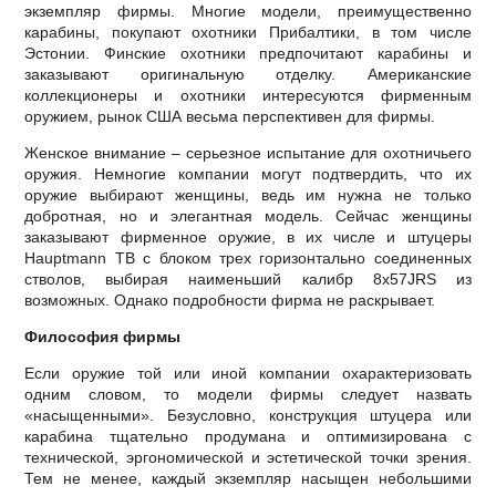
экземпляр фирмы. Многие модели, преимущественно
карабины, покупают охотники Прибалтики, в том числе
Эстонии. Финские охотники предпочитают карабины и
заказывают оригинальную отделку. Американские
коллекционеры и охотники интересуются фирменным
оружием, рынок США весьма перспективен для фирмы.
Женское внимание – серьезное испытание для охотничьего
оружия. Немногие компании могут подтвердить, что их
оружие выбирают женщины, ведь им нужна не только
добротная, но и элегантная модель. Сейчас женщины
заказывают фирменное оружие, в их числе и штуцеры
Hauptmann TB с блоком трех горизонтально соединенных
стволов, выбирая наименьший калибр 8х57JRS из
возможных. Однако подробности фирма не раскрывает.
Философия фирмы
Если оружие той или иной компании охарактеризовать
одним словом, то модели фирмы следует назвать
«насыщенными». Безусловно, конструкция штуцера или
карабина тщательно продумана и оптимизирована с
технической, эргономической и эстетической точки зрения.
Тем не менее, каждый экземпляр насыщен небольшими