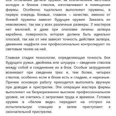
колодок и блоков стволов, изготавливают в помещении
фирмы. Особенно тщательно выполняют пружины, в
первую очередь боевые, главное – качество, именно от
боевой пружины зависит будущее оружия. Заказать их
невозможно, так как у всех различные размеры. У мастеров
нет мелочей, и даже при опиловке личины затвора
карабина, поверхность которая должна быть идеально
плоской, так как от нее зависит точность действия затвора,
движение надфиля они профессионально контролируют по
световым теням на ней.
Главная стадия технологии, определяющая точность боя
будущего ружья, двойника или штуцера – сведение стволов
между собой и соединение их в блок. Особые затруднения
возникают при сведении трех и, тем более, четырех
стволов, особенно если в блоке есть и гладкие, и нарезные.
Причем основную работу приходится выполнять вручную
при доводке и пристрелке. Эти операции мастера фирмы
выполняют на безукоризненно высоком профессиональном
уровне, не считаясь с затратами труда и времени. Готовое
оружие в «белом виде» передают на отстрел на
испытательную станцию и затем приступают к
окончательной пристрелке.