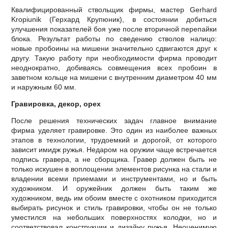
Квалифицированный ствольщик фирмы, мастер Gerhard
Kropiunik (Герхард Крупюник), в состоянии добиться
улучшения показателей боя уже после вторичной перепайки
блока. Результат работы по сведению стволов налицо:
новые пробоины на мишени значительно сдвигаются друг к
другу. Такую работу при необходимости фирма проводит
неоднократно, добиваясь совмещения всех пробоин в
заветном кольце на мишени с внутренним диаметром 40 мм
и наружным 60 мм.
Гравировка, декор, орех
После решения технических задач главное внимание
фирма уделяет гравировке. Это один из наиболее важных
этапов в технологии, трудоемкий и дорогой, от которого
зависит имидж ружья. Недаром на оружии чаще встречается
подпись гравера, а не сборщика. Гравер должен быть не
только искушен в воплощении элементов рисунка на стали и
владении всеми приемами и инструментами, но и быть
художником. И оружейник должен быть таким же
художником, ведь им обоим вместе с охотником приходится
выбирать рисунок и стиль гравировки, чтобы он не только
уместился на небольших поверхностях колодки, но и
соответствовал конструкции и дизайну ружья. Неоценимую