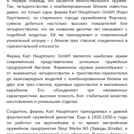
В первую очередь это касается многоствольного оружия.
Так, четырехстволки с комбинированным блоком известны
давно, но только одна фирма Karl Hauptmann GmbH (Карл
Хауптманн), из старинного города оружейников Ферлаха,
сумела добиться настолько высоких показателей боя
четырехстволок, что ее название десятки лет связывают с
подобной моделью. Ей же принадлежит и современный
уникальный штуцер – с блоком трех стволов, соединенных в
горизонтальной плоскости.
Фирма Karl Hauptmann GmbH является наиболее ярким
современным представителем успешных оружейных
предприятий Австрии. Фирменное оружие разнообразно –
от знаменитых четырехстволок и трехстволок-горизонталок
до казнозарядных моделей с комбинированным блоком из
двух или трех стволов, курковых одностволок и магазинных
карабинов. Его объединяют три неизменных
характеристики: высокая точность боя, стабильное качество
изготовления и уникальная отделка.
Создатель фирмы Karl Hauptmann принадлежал к давней
ферлахской оружейной династии. Еще в 1920-1930-е годы
он работал на крупнейшем в то время австрийском
оружейном предприятии Steyr Werke AG (Заводы Штайр), и