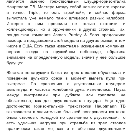
является именно трехствольный штуцер-горизонталка
Hauptmann TB. Мастера между собой называют его коротко
и точно: Triple, то есть «тройной», и сейчас фирма
выпустила уже немало таких штуцеров разных калибров.
Интерес к ним проявили не только охотники и
коллекционеры, но и оружейники в других странах. Так,
лондонская компания James Purdey & Sons предложила
помощь в продвижении этой модели на другие рынки, в том
числе в США. Если такая известная и искушенная компания,
первая звезда на оружейном небосводе, обратила
внимание на определенную модель, значит у нее большое
будущее.
Жесткая конструкция блока из трех стволов обусловила и
поведение дульного среза в момент вылета пули при
выстреле. По сравнению с двуствольным штуцером
амплитуда и частота колебаний дула изменились. Пауза
между выстрелами при дублете или триплете не
обязательна, как для двуствольного штуцера. Еще одно
достоинство горизонтальной трехстволки Hauptmann TB
заключается в значительно большей поверхности контакта
блока стволов с колодкой по сравнению с двустволкой. То
есть удельная нагрузка при стрельбе из трех стволов
практически такая же, как и в обычном двуствольном