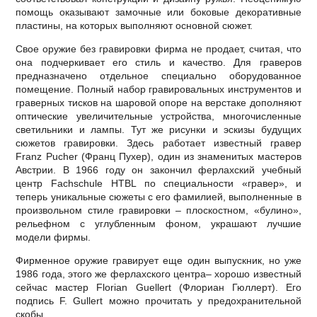
помощь оказывают замочные или боковые декоративные
пластины, на которых выполняют основной сюжет.
Свое оружие без гравировки фирма не продает, считая, что
она подчеркивает его стиль и качество. Для граверов
предназначено отдельное специально оборудованное
помещение. Полный набор гравировальных инструментов и
граверных тисков на шаровой опоре на верстаке дополняют
оптические увеличительные устройства, многочисленные
светильники и лампы. Тут же рисунки и эскизы будущих
сюжетов гравировки. Здесь работает известный гравер
Franz Pucher (Франц Пухер), один из знаменитых мастеров
Австрии. В 1966 году он закончил ферлахский учебный
центр Fachschule HTBL по специальности «гравер», и
теперь уникальные сюжеты с его фамилией, выполненные в
произвольном стиле гравировки – плоскостном, «булино»,
рельефном с углубленным фоном, украшают лучшие
модели фирмы.
Фирменное оружие гравирует еще один выпускник, но уже
1986 года, этого же ферлахского центра– хорошо известный
сейчас мастер Florian Guellert (Флориан Гюллерт). Его
подпись F. Gullert можно прочитать у предохранительной
скобы.