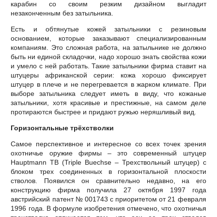
карабин со своим резким дизайном выгладит
незаконченным без затыльника.
Есть и обтянутые кожей затыльники с резиновым
основанием, которые заказывают специализированным
компаниям. Это сложная работа, на затыльнике не должно
быть ни единой складочки, надо хорошо знать свойства кожи
и умело с ней работать. Такие затыльники фирма ставит на
штуцеры африканской серии: кожа хорошо фиксирует
штуцер в плече и не перегревается в жарком климате. При
выборе затыльника следует иметь в виду, что кожаные
затыльники, хотя красивые и престижные, на самом деле
протираются быстрее и придают ружью неряшливый вид.
Горизонтальные трёхстволки
Самое перспективное и интересное со всех точек зрения
охотничье оружие фирмы – это современный штуцер
Hauptmann TB (Triple Buechse – Трехствольный штуцер) с
блоком трех соединенных в горизонтальной плоскости
стволов. Появился он сравнительно недавно, на его
конструкцию фирма получила 27 октября 1997 года
австрийский патент № 001743 с приоритетом от 21 февраля
1996 года. В формуле изобретения отмечено, что охотничья