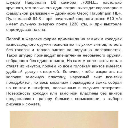
штуцер Hauptmann DB калибра .700N.E., настолько
крупного, что только его один патрон выглядит соразмерно с
фамильной реликвией – двойником Georg Hauptmann HBF.
Пуля массой 64,8 г при начальной скорости около 610 м/с
имеет дульную энергию почти 1230 кгм, и при выстреле
опрокидывает слона.
Первой в Ферлахе фирма применила на замках и колодках
казнозарядного оружия технологию «глухих» винтов, то есть
без головок и торцов винтов на наружных поверхностях.
Такой штуцер производит впечатление необычного оружия,
собранного без единого винта. На самом деле винты есть и
ставят их изнутри, причем ко всем головкам винтов имеется
удобный доступ отверткой. Конечно, чтобы закрепить на
колодке замочную пластину, наружный винт все-таки
понадобится, но весь механизм подкладного замка собран
на винтах и штифтах, посаженных в «глухие» отверстия.
Поверхность колодки или замочной пластины без винтов
предоставляет граверу большие возможности в выборе
рисунка и сюжета.