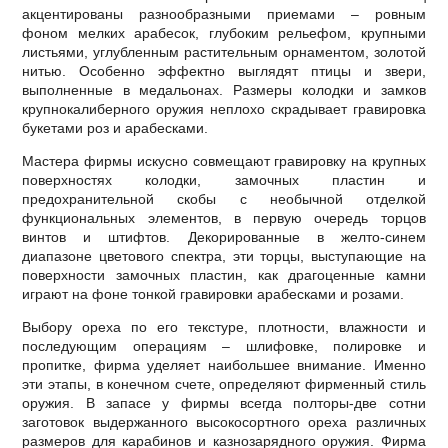
акцентированы разнообразными приемами – ровным
фоном мелких арабесок, глубоким рельефом, крупными
листьями, углубленным растительным орнаментом, золотой
нитью. Особенно эффектно выглядят птицы и звери,
выполненные в медальонах. Размеры колодки и замков
крупнокалиберного оружия неплохо скрадывает гравировка
букетами роз и арабесками.
Мастера фирмы искусно совмещают гравировку на крупных
поверхностях колодки, замочных пластин и
предохранительной скобы с необычной отделкой
функциональных элементов, в первую очередь торцов
винтов и штифтов. Декорированные в желто-синем
диапазоне цветового спектра, эти торцы, выступающие на
поверхности замочных пластин, как драгоценные камни
играют на фоне тонкой гравировки арабесками и розами.
Выбору ореха по его текстуре, плотности, влажности и
последующим операциям – шлифовке, полировке и
пропитке, фирма уделяет наибольшее внимание. Именно
эти этапы, в конечном счете, определяют фирменный стиль
оружия. В запасе у фирмы всегда полторы-две сотни
заготовок выдержанного высокосортного ореха различных
размеров для карабинов и казнозарядного оружия. Фирма