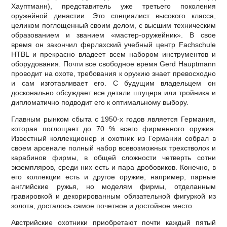
Хауптманн), представитель уже третьего поколения
оружейной династии. Это специалист высокого класса,
целиком поглощенный своим делом, с высшим техническим
образованием и званием «мастер-оружейник». В свое
время он закончил ферлахский учебный центр Fachschule
HTBL и прекрасно владеет всем набором инструментов и
оборудования. Почти все свободное время Gerd Hauptmann
проводит на охоте, требования к оружию знает превосходно
и сам изготавливает его. С будущим владельцем он
досконально обсуждает все детали штуцера или тройника и
дипломатично подводит его к оптимальному выбору.
Главным рынком сбыта с 1950-х годов является Германия,
которая поглощает до 70 % всего фирменного оружия.
Известный коллекционер и охотник из Германии собрал в
своем арсенале полный набор всевозможных трехстволок и
карабинов фирмы, в общей сложности четверть сотни
экземпляров, среди них есть и пара дробовиков. Конечно, в
его коллекции есть и другое оружие, например, парные
английские ружья, но моделям фирмы, отделанным
гравировкой и декорированным обязательной фигуркой из
золота, досталось самое почетное и достойное место.
Австрийские охотники приобретают почти каждый пятый