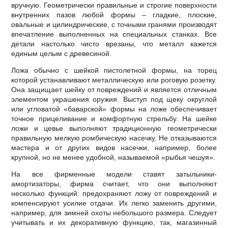
вручную. Геометрически правильные и строгие поверхности
внутренних пазов любой формы – гладкие, плоские,
овальные и цилиндрические, с точными гранями производят
впечатление выполненных на специальных станках. Все
детали настолько чисто врезаны, что металл кажется
единым целым с древесиной.
Ложа обычно с шейкой пистолетной формы, на торец
которой устанавливают металлическую или роговую розетку.
Она защищает шейку от повреждений и является отличным
элементом украшения оружия. Выступ под щеку округлой
или угловатой «баварской» формы на ложе обеспечивает
точное прицеливание и комфортную стрельбу. На шейке
ложи и цевье выполняют традиционную геометрически
правильную мелкую ромбическую насечку. Не отказываются
мастера и от других видов насечки, например, более
крупной, но не менее удобной, называемой «рыбья чешуя».
На все фирменные модели ставят затыльники-
амортизаторы, фирма считает, что они выполняют
несколько функций: предохраняют ложу от повреждений и
компенсируют усилие отдачи. Их легко заменить другими,
например, для зимней охоты небольшого размера. Следует
учитывать и их декоративную функцию, так, магазинный