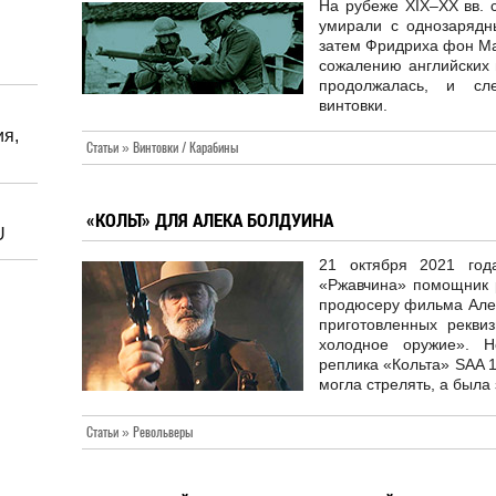
На рубеже XIX–XX вв. 
умирали с однозарядн
затем Фридриха фон Ма
сожалению английских 
продолжалась, и сл
винтовки.
ия,
Статьи » Винтовки / Карабины
«КОЛЬТ» ДЛЯ АЛЕКА БОЛДУИНА
U
21 октября 2021 год
«Ржавчина» помощник р
продюсеру фильма Алек
приготовленных рекви
холодное оружие». Н
реплика «Кольта» SAA 
могла стрелять, а был
Статьи » Револьверы