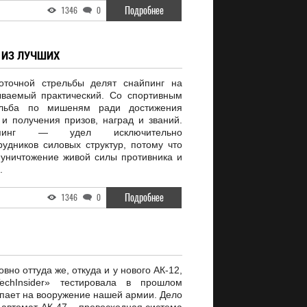
Подробнее
1346
0
 ИЗ ЛУЧШИХ
оточной стрельбы делят снайпинг на
ываемый практический. Со спортивным
ельба по мишеням ради достижения
 и получения призов, наград и званий.
айпинг — удел исключительно
удников силовых структур, потому что
уничтожение живой силы противника и
.
Подробнее
1346
0
вно оттуда же, откуда и у нового АК-12,
echInsider» тестировала в прошлом
упает на вооружение нашей армии. Дело