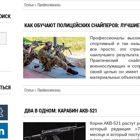
Статьи » Профессионалы
ОИСК
КАК ОБУЧАЮТ ПОЛИЦЕЙСКИХ СНАЙПЕРОВ: ЛУЧШИЕ
Профессионалы высок
спортивный и так наз
все просто: это стр
наилучшего результата
Практический сн
военнослужащих и сотр
своей целью он имеет 
материальных объектов
ТЬСЯ
Статьи » Профессионалы
ДВА В ОДНОМ: КАРАБИН АКВ-521
Корни АКВ-521 растут ро
который редакция «T
месяце и который пост