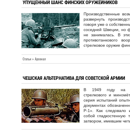
УПУЩЕННЫЙ ШАНС ФИНСКИХ ОРУЖЕЙНИКОВ
Производственные воз
развернуть производс
говоря уже о собственн
соседней Швеции, но 
не занималась. В эти
противотанкового во
стрелковое оружие фин
Статьи » Арсенал
ЧЕШСКАЯ АЛЬТЕРНАТИВА ДЛЯ СОВЕТСКОЙ АРМИИ
В 1949 году на Нау
стрелкового и мином
серия испытаний опытн
документах обозначенн
Р-1». Как следовало 
собой гладкостенную 
затвором, имевшим чет