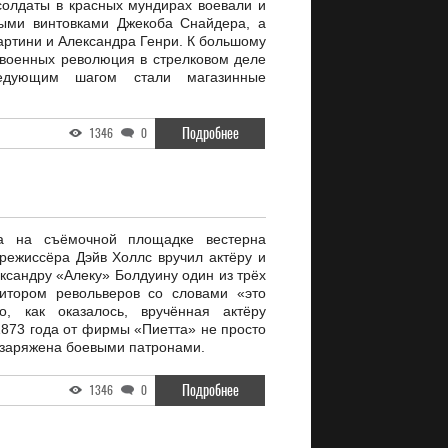
солдаты в красных мундирах воевали и
ыми винтовками Джекоба Снайдера, а
ртини и Александра Генри. К большому
военных революция в стрелковом деле
едующим шагом стали магазинные
Подробнее
1346
0
а на съёмочной площадке вестерна
ежиссёра Дэйв Холлс вручил актёру и
сандру «Алеку» Болдуину один из трёх
зитором револьверов со словами «это
о, как оказалось, вручённая актёру
1873 года от фирмы «Пиетта» не просто
а заряжена боевыми патронами.
Подробнее
1346
0