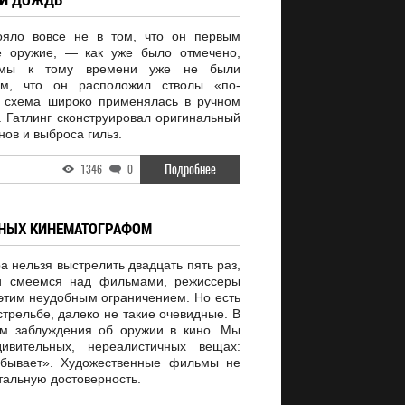
тояло вовсе не в том, что он первым
е оружие, — как уже было отмечено,
темы к тому времени уже не были
м, что он расположил стволы «по-
я схема широко применялась в ручном
. Гатлинг сконструировал оригинальный
ов и выброса гильз.
Подробнее
1346
0
ННЫХ КИНЕМАТОГРАФОМ
ра нельзя выстрелить двадцать пять раз,
 смеемся над фильмами, режиссеры
этим неудобным ограничением. Но есть
стрельбе, далеко не такие очевидные. В
ем заблуждения об оружии в кино. Мы
ивительных, нереалистичных вещах:
 бывает». Художественные фильмы не
тальную достоверность.