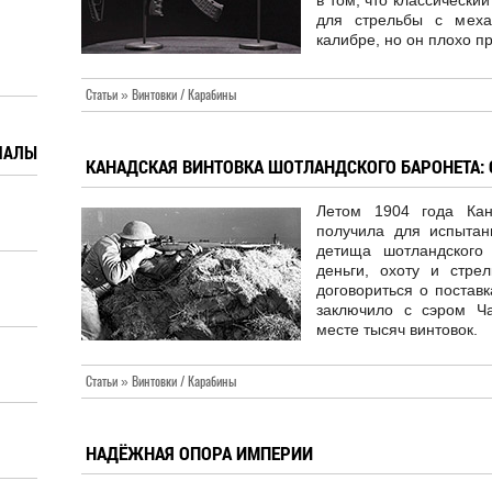
в том, что классически
для стрельбы с меха
калибре, но он плохо п
Статьи » Винтовки / Карабины
ИАЛЫ
КАНАДСКАЯ ВИНТОВКА ШОТЛАНДСКОГО БАРОНЕТА:
Летом 1904 года Кан
получила для испыта
детища шотландского
деньги, охоту и стре
договориться о поставк
заключило с сэром Ча
месте тысяч винтовок.
Статьи » Винтовки / Карабины
НАДЁЖНАЯ ОПОРА ИМПЕРИИ