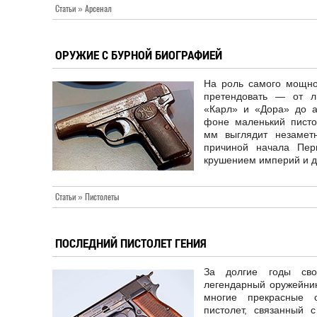
Статьи » Арсенал
ОРУЖИЕ С БУРНОЙ БИОГРАФИЕЙ
На роль самого мощно
претендовать — от л
«Карл» и «Дора» до 
фоне маленький пистол
мм выглядит незамет
причиной начала Пе
крушением империй и д
Статьи » Пистолеты
ПОСЛЕДНИЙ ПИСТОЛЕТ ГЕНИЯ
За долгие годы сво
легендарный оружейник
многие прекрасные 
пистолет, связанный 