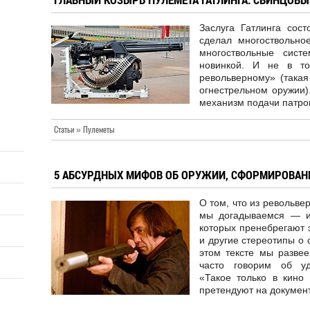
Заслуга Гатлинга сос
сделал многоствольно
многоствольные сис
новинкой. И не в то
револьверному» (така
огнестрельном оружии)
механизм подачи патрон
Статьи » Пулеметы
5 АБСУРДНЫХ МИФОВ ОБ ОРУЖИИ, СФОРМИРОВА
О том, что из револьве
мы догадываемся — и
которых пренебрегают 
и другие стереотипы о 
этом тексте мы разве
часто говорим об уд
«Такое только в кино
претендуют на докумен