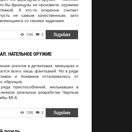
что бы французы ни произвели, оружием
яжкой. А кто-то искренне считает
пусть не самым качественным, зато
авляющимся со своими задачами.
Подробнее
1345
0
АЛ. НАТЕЛЬНОЕ ОРУЖИЕ
ения агентов в детективах, мемуарах и
ются всего лишь фантазией. Но в ряде
ктивов и боевиков отталкивались от
х образцов.
 ряда приспособлений, мелькавших в
лежали реальные разработки Чарльза
жбы MI-6.
Подробнее
1345
0
ЫЙ ДОЖДЬ