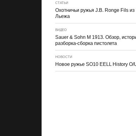
СТАТЬИ
Охотничьи ружья J.B. Ronge Fils из
Льежа
ВИДЕО
Sauer & Sohn M 1913. Обзор, истор
разборка-сборка пистолета
НОВОСТИ
Новое ружье SO10 EELL History O/