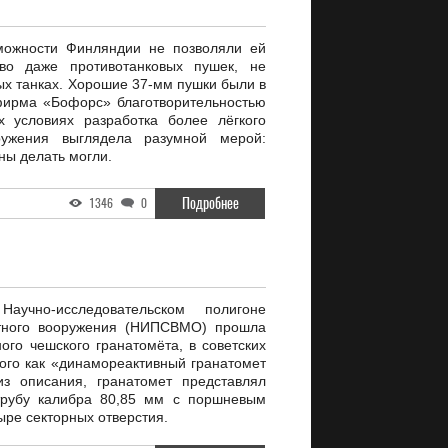
можности Финляндии не позволяли ей
тво даже противотанковых пушек, не
ых танках. Хорошие 37-мм пушки были в
фирма «Бофорс» благотворительностью
х условиях разработка более лёгкого
оружения выглядела разумной мерой:
ны делать могли.
Подробнее
1346
0
чно-исследовательском полигоне
ётного вооружения (НИПСВМО) прошла
ого чешского гранатомёта, в советских
ого как «динамореактивный гранатомет
из описания, гранатомет представлял
трубу калибра 80,85 мм с поршневым
ыре секторных отверстия.