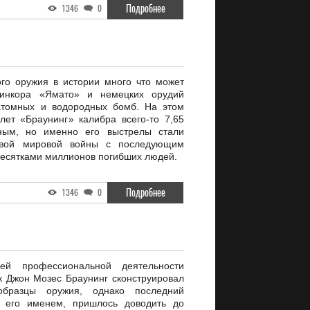
Подробнее
1346
0
го оружия в истории много что может
инкора «Ямато» и немецких орудий
атомных и водородных бомб. На этом
ет «Браунинг» калибра всего-то 7,65
ным, но именно его выстрелы стали
рвой мировой войны с последующим
есятками миллионов погибших людей.
Подробнее
1346
0
ей профессиональной деятельности
 Джон Мозес Браунинг сконструировал
образцы оружия, однако последний
с его именем, пришлось доводить до