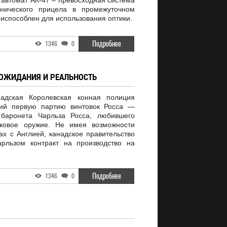
й автомат АК-47 – превосходная система
нического прицела в промежуточном
риспособлен для использования оптики.
Подробнее
1346
0
 ОЖИДАНИЯ И РЕАЛЬНОСТЬ
адская Королевская конная полиция
ний первую партию винтовок Росса —
 баронета Чарльза Росса, любившего
лковое оружие. Не имея возможности
ах с Англией, канадское правительство
рльзом контракт на производство на
Подробнее
1346
0