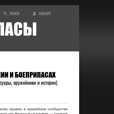
ПОИСК
АККАУНТ
ИПАСЫ
ЖИИ И БОЕПРИПАСАХ
ссуары, оружейники и история)
кому оружию в оружейном сообществе
орит, что французы и оружие — понятия