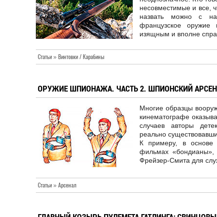
несовместимые и все, 
назвать можно с нат
французское оружие 
изящным и вполне спр
Статьи » Винтовки / Карабины
ОРУЖИЕ ШПИОНАЖА. ЧАСТЬ 2. ШПИОНСКИЙ АРСЕН
Многие образцы вооруж
кинематографе оказыва
случаев авторы дете
реально существовавши
К примеру, в основе
фильмах «бондианы», 
Фрейзер-Смита для слу
Статьи » Арсенал
ГЛАВНЫЙ КОЗЫРЬ ПУЛЕМЕТА ГАТЛИНГА: СВИНЦОВ